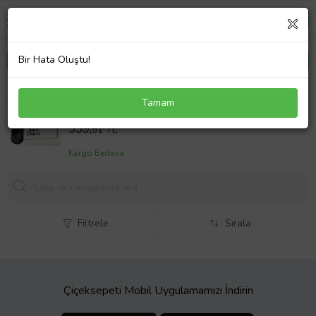
Bir Hata Oluştu!
Okul Müdürüne Hediyelik Mousepad
Tamam
Sepet Fiyatı
359,
91 TL
Kargo Bedava
Filtrele
Sırala
Çiçeksepeti Mobil Uygulamamızı İndirin