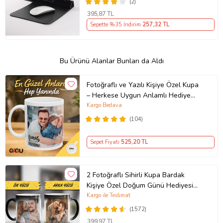
(2)
395
,87 TL
Sepette %35 İndirim
257
,32 TL
Bu Ürünü Alanlar Bunları da Aldı
Fotoğraflı ve Yazılı Kişiye Özel Kupa
– Herkese Uygun Anlamlı Hediye
Porselen Baskılı Kupa (Beyaz)
Kargo Bedava
(104)
Sepet Fiyatı
525
,20 TL
2 Fotoğraflı Sihirli Kupa Bardak
Kişiye Özel Doğum Günü Hediyesi
Sevgiliye Hediye Anneye Babaya
Kargo ile Teslimat
Ablaya Abiye Kız Erkek Kardeşe
(1572)
Arkadaşa Resimli Günü Yıl Dönümü
399
,97 TL