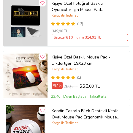
Kişiye Özel Fotoğraf Baskılı
Oyuncular İçin Mouse Pad
(28x40cm)
Kargo ile Teslimat
(12)
349
,90 TL
Sepette %10 İndirim
314
,91 TL
Kişiye Özel Baskılı Mouse Pad -
Dikdörtgen 19X23 cm
Kargo ile Teslimat
(1)
%15
220
,00 TL
260
,00 TL
23,46 TL'den Başlayan Taksitlerle
Kendin Tasarla Bilek Destekli Kesik
Oval Mouse Pad Ergonomik Mouse
Altlığı
Kargo ile Teslimat