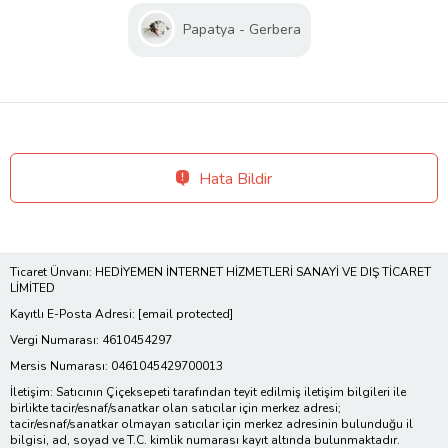
Papatya - Gerbera
Hata Bildir
Ticaret Ünvanı: HEDİYEMEN İNTERNET HİZMETLERİ SANAYİ VE DIŞ TİCARET
LİMİTED
Kayıtlı E-Posta Adresi:
[email protected]
Vergi Numarası: 4610454297
Mersis Numarası: 0461045429700013
İletişim: Satıcının Çiçeksepeti tarafından teyit edilmiş iletişim bilgileri ile
birlikte tacir/esnaf/sanatkar olan satıcılar için merkez adresi;
tacir/esnaf/sanatkar olmayan satıcılar için merkez adresinin bulunduğu il
bilgisi, ad, soyad ve T.C. kimlik numarası kayıt altında bulunmaktadır.