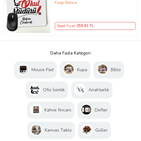
Kargo Bedava
Sepet Fiyatı
359
,91 TL
Daha Fazla Kategori
Mouse Pad
Kupa
Biblo
Ofis İsimlik
Anahtarlık
Kahve fincanı
Defter
Kanvas Tablo
Güller