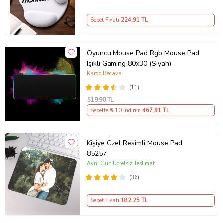
Sepet Fiyatı
224
,91 TL
Oyuncu Mouse Pad Rgb Mouse Pad
Işıklı Gaming 80x30 (Siyah)
Kargo Bedava
(11)
519
,90 TL
Sepette %10 İndirim
467
,91 TL
Kişiye Özel Resimli Mouse Pad
85257
Aynı Gün Ücretsiz Teslimat
(36)
Sepet Fiyatı
182
,25 TL