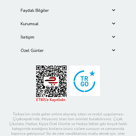
Faydalı Bilgiler
Kurumsal
İletişim
Özel Günler
Türkiye’nin önde gelen online alışveriş sitesi ve mobil uygulaması
Çiçeksepeti’nde, ihtiyacınız olan tüm ürünleri bulabilirsiniz. Çiçek,
Çikolata, Hediye, Kişiye Özel Ürünler ve Hediye Setleri gibi birçok farklı
kategoride aradığınız binlerce ürünü sizlere sunuyor ve zamanında
kapınıza getiriyoruz! Siz de ister sevdiklerinizi mutlu etmek için, ister