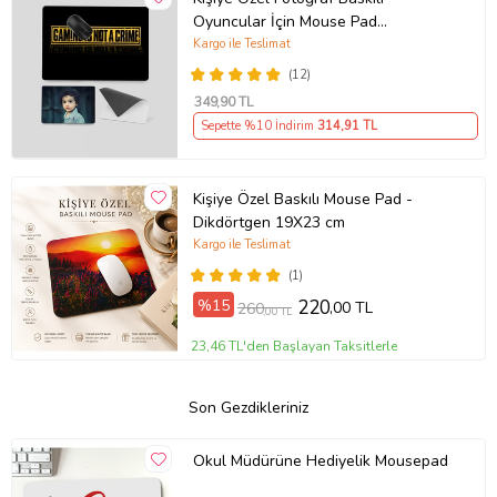
Oyuncular İçin Mouse Pad
(28x40cm)
Kargo ile Teslimat
(12)
349
,90 TL
Sepette %10 İndirim
314
,91 TL
Kişiye Özel Baskılı Mouse Pad -
Dikdörtgen 19X23 cm
Kargo ile Teslimat
(1)
%15
220
,00 TL
260
,00 TL
23,46 TL'den Başlayan Taksitlerle
Son Gezdikleriniz
Okul Müdürüne Hediyelik Mousepad