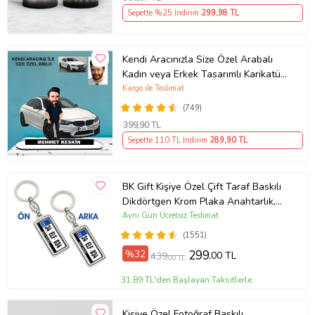
Hediyesi
Sepette %25 İndirim
299
,98 TL
Kendi Aracınızla Size Özel Arabalı
Kadın veya Erkek Tasarımlı Karikatür
Biblo , Babalar Günü Hediyesi,
Kargo ile Teslimat
Erkeğe Hediye, Rent A Car Hediyesi
(749)
399
,90 TL
Sepette 110 TL İndirim
289
,90 TL
BK Gift Kişiye Özel Çift Taraf Baskılı
Dikdörtgen Krom Plaka Anahtarlık,
Babaya Hediye, Sevgiliye, Arkadaşa
Aynı Gün Ücretsiz Teslimat
Hediye, Doğum Günü Hediyesi
(1551)
%32
299
,00 TL
439
,00 TL
31,89 TL'den Başlayan Taksitlerle
Kişiye Özel Fotoğraf Baskılı