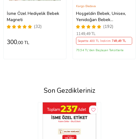
Kargo Bedava
İsme Özel Hediyelik Bebek
Hoşgeldin Bebek, Unisex,
Magneti
Yenidoğan Bebek
Amigurumi İsimli Emzik
(32)
(192)
Askısı Hediye Seti
1149
,49 TL
300
Sepette 400 TL İndirim
749
,49 TL
,00 TL
79,94 TL'den Başlayan Taksitlerle
Son Gezdikleriniz