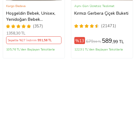
Kargo Bedava
Aynı Gün Ücretsiz Teslimat
Hoşgeldin Bebek, Unisex,
Kırmızı Gerbera Çiçek Buketi
Yenidoğan Bebek
Amigurumi İsimli Emzik
(21471)
(357)
Askısı Hediye Seti
1358
,30 TL
589
%13
Sepette %27 İndirim
991
,56 TL
679
,99 TL
,99 TL
105,76 TL'den Başlayan Taksitlerle
122,91 TL'den Başlayan Taksitlerle