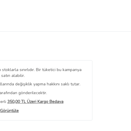
stoklarla sınırlıdır. Bir tüketici bu kampanya
tın alabilir.
arında değişiklik yapma hakkını saklı tutar.
arafından gönderilecektir.
erli
350,00 TL Üzeri Kargo Bedava
 Görüntüle
iyat bilgileri, satıcı tarafından