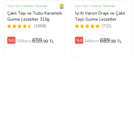
Aynı Gün Ücretsiz Teslimat
Aynı Gün Ücretsiz Teslimat
Çakıl Taşı ve Tuzlu Karamelli
İyi Ki Varsın Draje ve Çakıl
Gurme Lezzetler 315g
Taşlı Gurme Lezzetler
(1668)
(721)
659
689
%8
%8
719
749
,99 TL
,99 TL
,99 TL
,99 TL