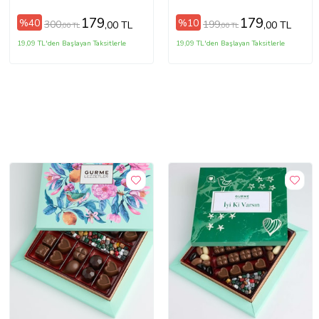
Adet
179
179
%40
%10
300
199
,00 TL
,00 TL
,00 TL
,00 TL
19,09 TL'den Başlayan Taksitlerle
19,09 TL'den Başlayan Taksitlerle