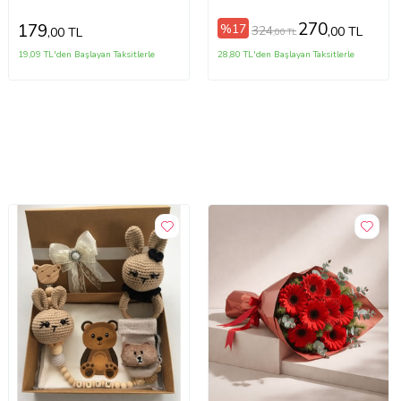
4x2 cm
(ETK09N/YAPIŞKANLI) (100
AD)
270
179
%17
324
,00 TL
,00 TL
,00 TL
19,09 TL'den Başlayan Taksitlerle
28,80 TL'den Başlayan Taksitlerle