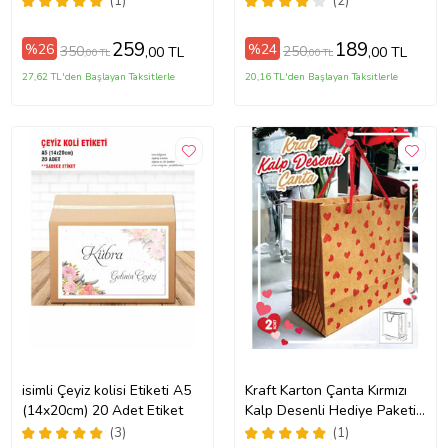
(1)
(2)
259
189
%26
%24
350
250
,00 TL
,00 TL
,00 TL
,00 TL
27,62 TL'den Başlayan Taksitlerle
20,16 TL'den Başlayan Taksitlerle
isimli Çeyiz kolisi Etiketi A5
Kraft Karton Çanta Kırmızı
(14x20cm) 20 Adet Etiket
Kalp Desenli Hediye Paketi
Çanta Poşet 2'li
(3)
(1)