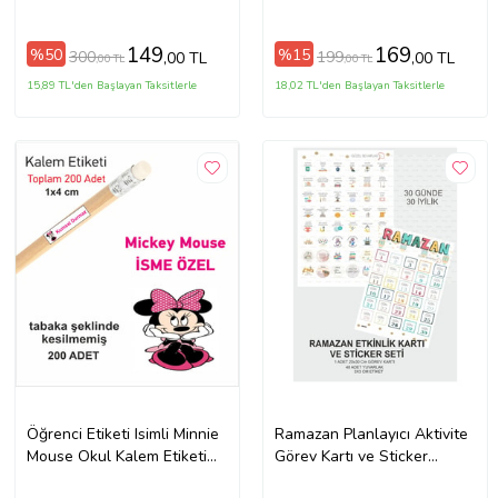
149
169
%50
%15
300
199
,00 TL
,00 TL
,00 TL
,00 TL
15,89 TL'den Başlayan Taksitlerle
18,02 TL'den Başlayan Taksitlerle
Öğrenci Etiketi Isimli Minnie
Ramazan Planlayıcı Aktivite
Mouse Okul Kalem Etiketi
Görev Kartı ve Sticker
Kalem Sticker 4*1 cm 290
Çocuklara Özel