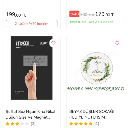
290 Adet
179
199
%40
300
,00 TL
,00 TL
,00 TL
19,09 TL'den Başlayan Taksitlerle
2. Ürüne %20 İndirim
Şeffaf Söz Nişan Kına Nikah
BEYAZ DÜŞLER SOKAĞI
Düğün Şişe Ve Magnet
HEDİYE NOTU İSİM
Etiketi 75 Adet 1 Tabaka
ETİKETİ,NİKAH,3cmx3cm
(2)
(1)