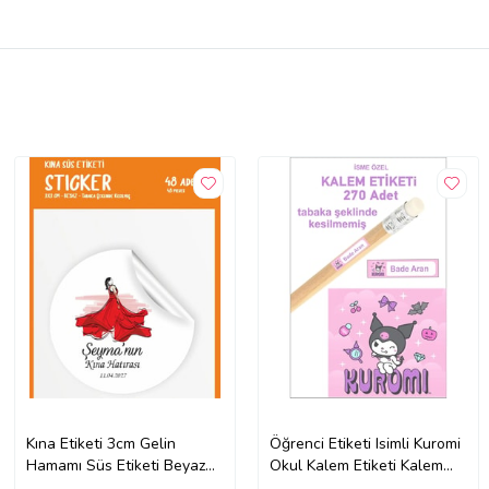
Kına Etiketi 3cm Gelin
Öğrenci Etiketi Isimli Kuromi
Hamamı Süs Etiketi Beyaz
Okul Kalem Etiketi Kalem
Sticker Kişiye Özel 48 Adet
Sticker 4*1 cm 290 Adet