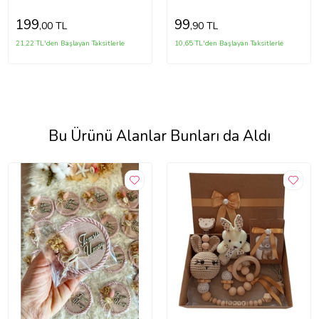
22*22*11cm -T889
199
99
,00 TL
,90 TL
21,22 TL'den Başlayan Taksitlerle
10,65 TL'den Başlayan Taksitlerle
Bu Ürünü Alanlar Bunları da Aldı