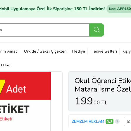
rim Amacı
Orkide / Saksı Çiçekleri
Hediye
Hediye Setleri
Kişi
Etiket
Okul Öğrenci Etik
Matara İsme Özel
199
,00 TL
ZEMZEM REKLAM
9,3