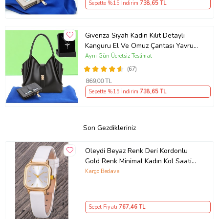
Sepette %15 İndirim
738
,65 TL
Givenza Siyah Kadın Kilit Detaylı
Kanguru El Ve Omuz Çantası Yavru
Çantalı Cüzdan Ve Kolye Hediyeli
Aynı Gün Ücretsiz Teslimat
(67)
869
,00 TL
Sepette %15 İndirim
738
,65 TL
Son Gezdikleriniz
Oleydi Beyaz Renk Deri Kordonlu
Gold Renk Minimal Kadın Kol Saati
ST-304363
Kargo Bedava
Sepet Fiyatı
767
,46 TL