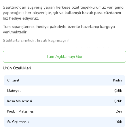
Saattino'dan alışveriş yapan herkese özel teşekkürümüz var! Şimdi
yapacağınız her alışverişte,
şık ve kullanışlı bozuk para cüzdanını
biz hediye ediyoruz.
Tüm siparişleriniz, hediye paketiyle özenle hazırlanıp kargoya
verilmektedir.
Stoklarla sınırlıdır, fırsatı kaçırmayın!
Saattino Accessories Watches, alışverişlerinizi keyifli bir deneyime
dönüştürmek için her detayı özenle düşünür.
Tüm Açıklamayı Gör
Ürün Özellikleri
Ürün Kodu:
kcm30137035
Cinsiyet
Kadın
Materyal
Çelik
Kasa Malzemesi
Çelik
Kordon Malzemesi
Deri
Su Geçirmezlik
Yok