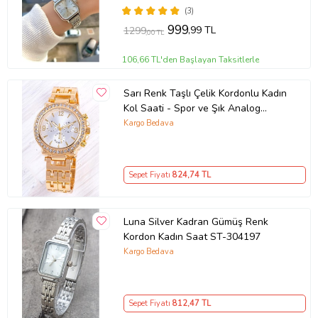
(3)
999
,99 TL
1299
,00 TL
106,66 TL'den Başlayan Taksitlerle
Sarı Renk Taşlı Çelik Kordonlu Kadın
Kol Saati - Spor ve Şık Analog
Model ST-304
Kargo Bedava
Sepet Fiyatı
824
,74 TL
Luna Silver Kadran Gümüş Renk
Kordon Kadın Saat ST-304197
Kargo Bedava
Sepet Fiyatı
812
,47 TL