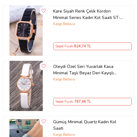
Kare Siyah Renk Çelik Kordon
Minimal Series Kadın Kol Saati ST-
304266
Kargo Bedava
Sepet Fiyatı
824
,74 TL
Oleydi Özel Seri Yuvarlak Kasa
Minimal Taşlı Beyaz Deri Kayışlı
Kadın Kol Saati
Kargo Bedava
Sepet Fiyatı
767
,46 TL
Gümüş Minimal Quartz Kadın Kol
Saati
Kargo Bedava