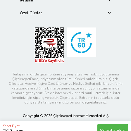
İletişim
Özel Günler
Türkiye’nin önde gelen online alışveriş sitesi ve mobil uygulaması
Çiçeksepeti’nde, ihtiyacınız olan tüm ürünleri bulabilirsiniz. Çiçek,
Çikolata, Hediye, Kişiye Özel Ürünler ve Hediye Setleri gibi birçok farklı
kategoride aradığınız binlerce ürünü sizlere sunuyor ve zamanında
kapınıza getiriyoruz! Siz de ister sevdiklerinizi mutlu etmek için, ister
kendiniz için sipariş verebilir; Çiçeksepeti Extra’nın fırsatlarla dolu
dünyasıyla tanışarak mutlu bir gün geçirebilirsiniz.
Copyright © 2026 Çiçeksepeti İnternet Hizmetleri A.Ş
Sepet Fiyatı
Sepete Ekle