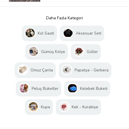
Daha Fazla Kategori
Kol Saati
Aksesuar Seti
Gümüş Kolye
Güller
Omuz Çanta
Papatya - Gerbera
Peluş Buketler
Kelebek Buketi
Kupa
Kek - Kurabiye