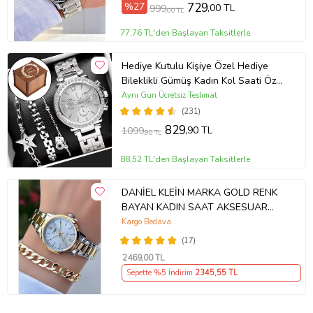
%27
729
,00 TL
999
,00 TL
77,76 TL'den Başlayan Taksitlerle
Hediye Kutulu Kişiye Özel Hediye
Bileklikli Gümüş Kadın Kol Saati Özel
Kutusunda (Gümüş)
Aynı Gün Ücretsiz Teslimat
(231)
829
,90 TL
1099
,90 TL
88,52 TL'den Başlayan Taksitlerle
DANİEL KLEİN MARKA GOLD RENK
BAYAN KADIN SAAT AKSESUAR
BİLEKLİK HEDİYELİ
Kargo Bedava
(17)
2469
,00 TL
Sepette %5 İndirim
2345
,55 TL