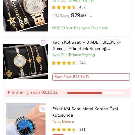
Kutusunda (Gold)
Aynı Gün Ücretsiz Teslimat
(452)
829
,90 TL
1349
,00 TL
88,52 TL'den Başlayan Taksitlerle
Kadın Kol Saati + 3 ADET BİLEKLİK-
Gümüş+Altın Renk Seçeneği
ayarlanabilir kordon Kadın Kol Saati
Aynı Gün Teslimat Seçeneği
BİLEKLİK HEDİYE Altın Renk - Kız
(244)
Arkadaşa hediye (Altın)
Sepet Fiyatı
823
,74 TL
İndirim için son
09:12:32
Erkek Kol Saati Metal Kordon Özel
Kutusunda
Kargo Bedava
(311)