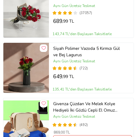
Aynı Gün Ücretsiz Teslimat
(37057)
689
,99 TL
143,74 TL'den Başlayan Taksitlerle
Siyah Polimer Vazoda 5 Kırmızı Gül
ve Bej Lagurus
Aynı Gün Ücretsiz Teslimat
(722)
649
,99 TL
135,41 TL'den Başlayan Taksitlerle
Givenza Çüzdan Ve Melek Kolye
Hediyeli İki Gözlü Cepli El Omuz
Çanta (Krem)
Aynı Gün Ücretsiz Teslimat
(492)
869
,00 TL