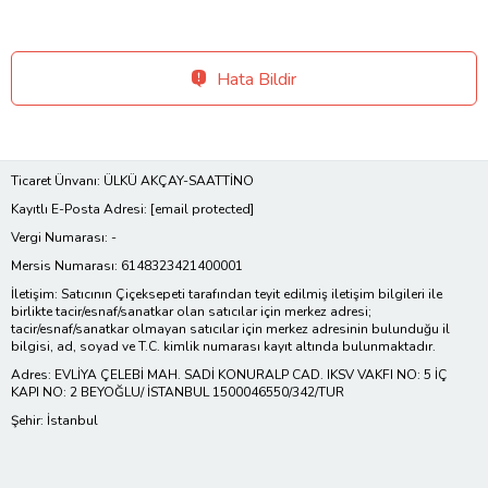
Hata Bildir
Ticaret Ünvanı: ÜLKÜ AKÇAY-SAATTİNO
Kayıtlı E-Posta Adresi:
[email protected]
Vergi Numarası: -
Mersis Numarası: 6148323421400001
İletişim: Satıcının Çiçeksepeti tarafından teyit edilmiş iletişim bilgileri ile
birlikte tacir/esnaf/sanatkar olan satıcılar için merkez adresi;
tacir/esnaf/sanatkar olmayan satıcılar için merkez adresinin bulunduğu il
bilgisi, ad, soyad ve T.C. kimlik numarası kayıt altında bulunmaktadır.
Adres: EVLİYA ÇELEBİ MAH. SADİ KONURALP CAD. IKSV VAKFI NO: 5 İÇ
KAPI NO: 2 BEYOĞLU/ İSTANBUL 1500046550/342/TUR
Şehir: İstanbul