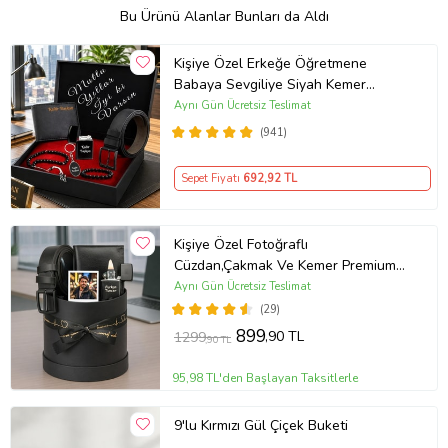
Bu Ürünü Alanlar Bunları da Aldı
Kişiye Özel Erkeğe Öğretmene
Babaya Sevgiliye Siyah Kemer
Cüzdan Çakmak Seti Hediye Seti
Aynı Gün Ücretsiz Teslimat
(941)
Sepet Fiyatı
692
,92 TL
Kişiye Özel Fotoğraflı
Cüzdan,Çakmak Ve Kemer Premium
Erkek Aksesuar Seti
Aynı Gün Ücretsiz Teslimat
(29)
899
,90 TL
1299
,90 TL
95,98 TL'den Başlayan Taksitlerle
9'lu Kırmızı Gül Çiçek Buketi