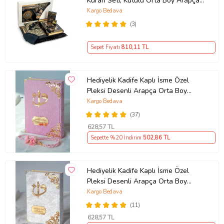
Kuran Seti, Kutulu Orta Boy Arapça
Kuran, Misvak, İnci Tesbih
Kargo Bedava
(3)
Sepet Fiyatı
810
,11 TL
Hediyelik Kadife Kaplı İsme Özel
Pleksi Desenli Arapça Orta Boy
Kuranı Kerim Pembe
Kargo Bedava
(37)
628
,57 TL
Sepette %20 İndirim
502
,86 TL
Hediyelik Kadife Kaplı İsme Özel
Pleksi Desenli Arapça Orta Boy
Kuranı Kerim Beyaz
Kargo Bedava
(11)
628
,57 TL