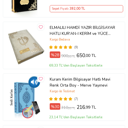
Sepet Fiyatı
392
,00 TL
ELMALILI HAMDİ YAZIR BİLGİSAYAR
HATLI KUR'AN-I KERİM ve YÜCE
MEALİ (Krem)
Kargo Bedava
(9)
%28
650
,00 TL
900
,00 TL
69,33 TL'den Başlayan Taksitlerle
Kuranı Kerim Bilgisayar Hatlı Mavi
Renk Orta Boy - Merve Yayınevi
Kargo ile Teslimat
(7)
%30
216
,99 TL
310
,00 TL
23,14 TL'den Başlayan Taksitlerle