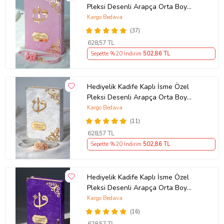
Pleksi Desenli Arapça Orta Boy
Çevirmen:
Kuranı Kerim Pembe
Kargo Bedava
Ürün Kodu:
kcm7599983
(37)
628
,57 TL
Sepette %20 İndirim
502
,86 TL
Hediyelik Kadife Kaplı İsme Özel
Pleksi Desenli Arapça Orta Boy
Kuranı Kerim Beyaz
Kargo Bedava
(11)
628
,57 TL
Sepette %20 İndirim
502
,86 TL
Hediyelik Kadife Kaplı İsme Özel
Pleksi Desenli Arapça Orta Boy
Kuranı Kerim Mor
Kargo Bedava
(16)
628