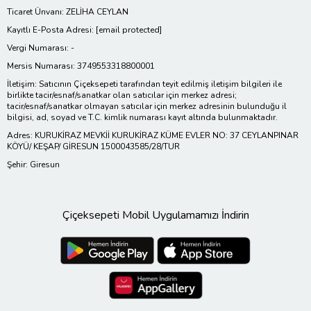
Ticaret Ünvanı: ZELİHA CEYLAN
Kayıtlı E-Posta Adresi:
[email protected]
Vergi Numarası: -
Mersis Numarası: 3749553318800001
İletişim: Satıcının Çiçeksepeti tarafından teyit edilmiş iletişim bilgileri ile
birlikte tacir/esnaf/sanatkar olan satıcılar için merkez adresi;
tacir/esnaf/sanatkar olmayan satıcılar için merkez adresinin bulunduğu il
bilgisi, ad, soyad ve T.C. kimlik numarası kayıt altında bulunmaktadır.
Adres: KURUKİRAZ MEVKİİ KURUKİRAZ KÜME EVLER NO: 37 CEYLANPINAR
KÖYÜ/ KEŞAP/ GİRESUN 1500043585/28/TUR
Şehir: Giresun
Çiçeksepeti Mobil Uygulamamızı İndirin