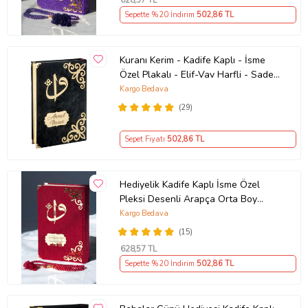
,57 TL
Sepette %20 İndirim
502
,86 TL
Kuranı Kerim - Kadife Kaplı - İsme
Özel Plakalı - Elif-Vav Harfli - Sade
Arapça - Orta Boy
Kargo Bedava
(29)
Sepet Fiyatı
502
,86 TL
Hediyelik Kadife Kaplı İsme Özel
Pleksi Desenli Arapça Orta Boy
Kuranı Kerim Bordo
Kargo Bedava
(15)
628
,57 TL
Sepette %20 İndirim
502
,86 TL