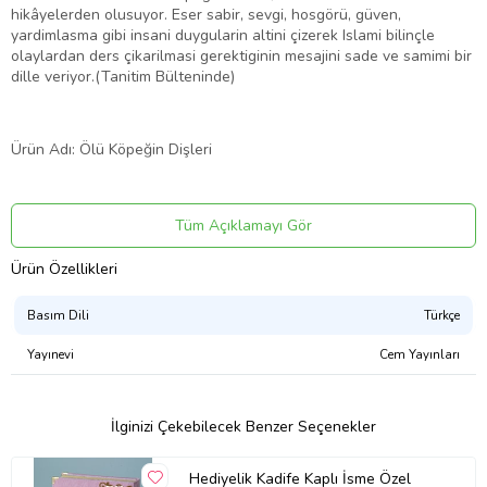
hikâyelerden olusuyor. Eser sabir, sevgi, hosgörü, güven,
yardimlasma gibi insani duygularin altini çizerek Islami bilinçle
olaylardan ders çikarilmasi gerektiginin mesajini sade ve samimi bir
dille veriyor.(Tanitim Bülteninde)
Ürün Adı: Ölü Köpeğin Dişleri
Ürün Kodu: 9786054056019
Tüm Açıklamayı Gör
Yazar: Taşkın Tuna
Ürün Özellikleri
Basım Yılı: 2015
Basım Dili
Türkçe
Yayınevi
Cem Yayınları
Kapak Türü:
Sayfa Sayısı: 188
İlginizi Çekebilecek Benzer Seçenekler
Kağıt Cinsi:
Hediyelik Kadife Kaplı İsme Özel