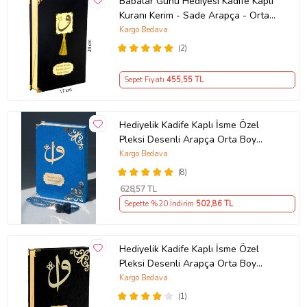
Babalar Günü Hediyesi Kadife Kaplı
Kuranı Kerim - Sade Arapça - Orta
Boy - Siyah
Kargo Bedava
(2)
Sepet Fiyatı
455
,55 TL
Hediyelik Kadife Kaplı İsme Özel
Pleksi Desenli Arapça Orta Boy
Kuranı Kerim Lacivert
Kargo Bedava
(8)
628
,57 TL
Sepette %20 İndirim
502
,86 TL
Hediyelik Kadife Kaplı İsme Özel
Pleksi Desenli Arapça Orta Boy
Kuranı Kerim Siyah
Kargo Bedava
(1)