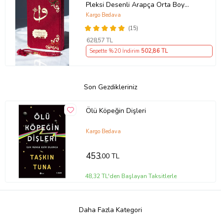
Pleksi Desenli Arapça Orta Boy
Kuranı Kerim Bordo
Kargo Bedava
(15)
628
,57 TL
Sepette %20 İndirim
502
,86 TL
Son Gezdikleriniz
Ölü Köpeğin Dişleri
Kargo Bedava
453
,00 TL
48,32 TL'den Başlayan Taksitlerle
Daha Fazla Kategori