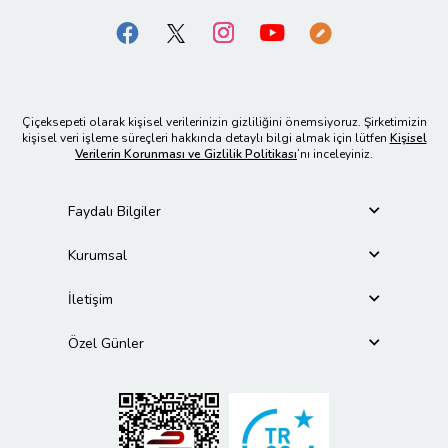
Çiçeksepeti olarak kişisel verilerinizin gizliliğini önemsiyoruz. Şirketimizin
kişisel veri işleme süreçleri hakkında detaylı bilgi almak için lütfen
Kişisel
Verilerin Korunması ve Gizlilik Politikası
’nı inceleyiniz.
Faydalı Bilgiler
Kurumsal
İletişim
Özel Günler