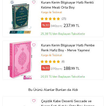
Kuranı Kerim Bilgisayar Hatlı Renkli
Kelime Meali Orta Boy
Kargo ile Teslimat
(25)
%30
237
,99 TL
340
,00 TL
25,38 TL'den Başlayan Taksitlerle
Kuranı Kerim Bilgisayar Hatlı Pembe
Renk Hafız Boy - Merve Yayınevi
Kargo ile Teslimat
(6)
%30
188
,99 TL
270
,00 TL
20,15 TL'den Başlayan Taksitlerle
Bu Ürünü Alanlar Bunları da Aldı
Çeyizlik Kabe Desenli Seccade ve