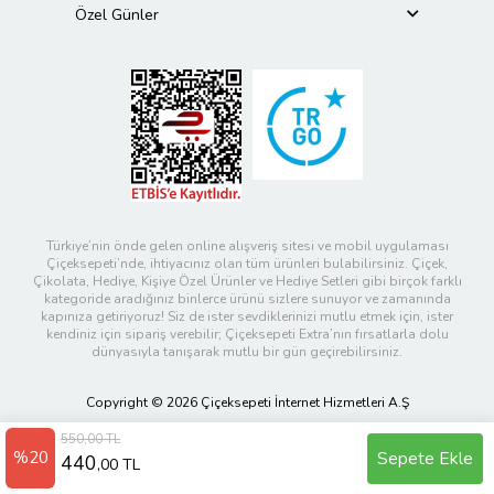
Özel Günler
Türkiye’nin önde gelen online alışveriş sitesi ve mobil uygulaması
Çiçeksepeti’nde, ihtiyacınız olan tüm ürünleri bulabilirsiniz. Çiçek,
Çikolata, Hediye, Kişiye Özel Ürünler ve Hediye Setleri gibi birçok farklı
kategoride aradığınız binlerce ürünü sizlere sunuyor ve zamanında
kapınıza getiriyoruz! Siz de ister sevdiklerinizi mutlu etmek için, ister
kendiniz için sipariş verebilir; Çiçeksepeti Extra’nın fırsatlarla dolu
dünyasıyla tanışarak mutlu bir gün geçirebilirsiniz.
Copyright © 2026 Çiçeksepeti İnternet Hizmetleri A.Ş
550,00 TL
%20
Sepete Ekle
440
,00 TL