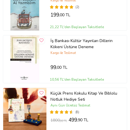
Kargo ile Teslimat
(2)
199
,00 TL
21,22 TL'den Başlayan Taksitlerle
İş Bankası Kültür Yayınları Dillerin
Kökeni Üstüne Deneme
Kargo ile Teslimat
99
,00 TL
10,56 TL'den Başlayan Taksitlerle
Küçük Prens Kokulu Kitap Ve Biblolu
Notluk Hediye Seti
Aynı Gün Ücretsiz Teslimat
(8)
499
,90 TL
1800
,00 TL