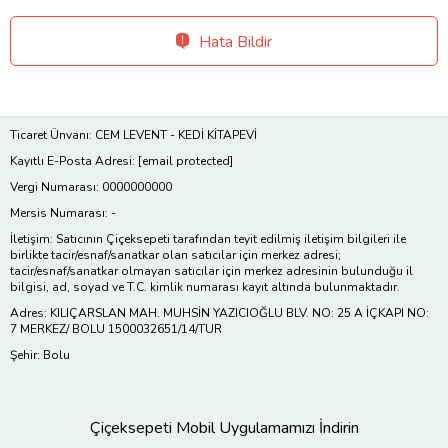
Hata Bildir
Ticaret Ünvanı: CEM LEVENT - KEDİ KİTAPEVİ
Kayıtlı E-Posta Adresi:
[email protected]
Vergi Numarası: 0000000000
Mersis Numarası: -
İletişim: Satıcının Çiçeksepeti tarafından teyit edilmiş iletişim bilgileri ile
birlikte tacir/esnaf/sanatkar olan satıcılar için merkez adresi;
tacir/esnaf/sanatkar olmayan satıcılar için merkez adresinin bulunduğu il
bilgisi, ad, soyad ve T.C. kimlik numarası kayıt altında bulunmaktadır.
Adres: KILIÇARSLAN MAH. MUHSİN YAZICIOĞLU BLV. NO: 25 A İÇKAPI NO:
7 MERKEZ/ BOLU 1500032651/14/TUR
Şehir: Bolu
Çiçeksepeti Mobil Uygulamamızı İndirin