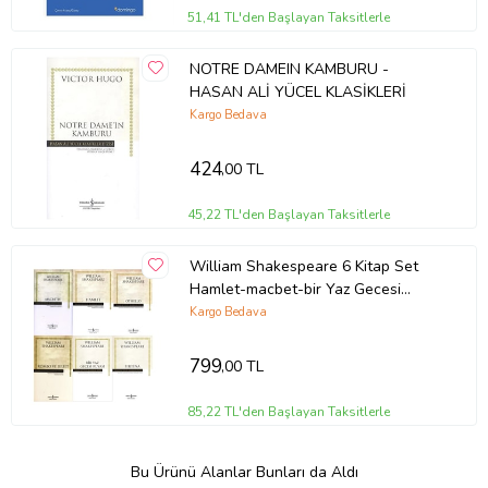
51,41 TL'den Başlayan Taksitlerle
NOTRE DAMEIN KAMBURU -
HASAN ALİ YÜCEL KLASİKLERİ
Kargo Bedava
424
,00 TL
45,22 TL'den Başlayan Taksitlerle
William Shakespeare 6 Kitap Set
Hamlet-macbet-bir Yaz Gecesi
Rüyası-romeo Ve Juliet-othello-
Kargo Bedava
fırtına
799
,00 TL
85,22 TL'den Başlayan Taksitlerle
Bu Ürünü Alanlar Bunları da Aldı