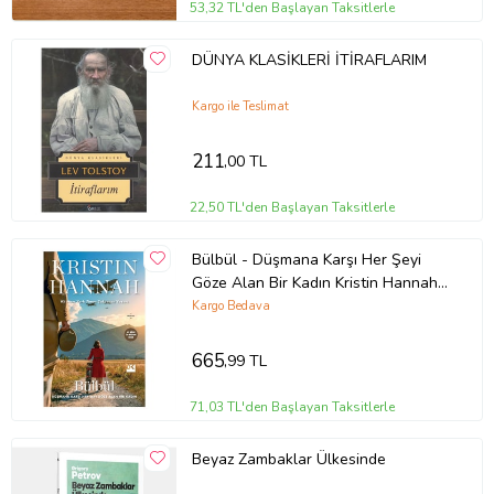
53,32 TL'den Başlayan Taksitlerle
DÜNYA KLASİKLERİ İTİRAFLARIM
Kargo ile Teslimat
211
,00 TL
22,50 TL'den Başlayan Taksitlerle
Bülbül - Düşmana Karşı Her Şeyi
Göze Alan Bir Kadın Kristin Hannah
Doğan Kitap
Kargo Bedava
665
,99 TL
71,03 TL'den Başlayan Taksitlerle
Beyaz Zambaklar Ülkesinde