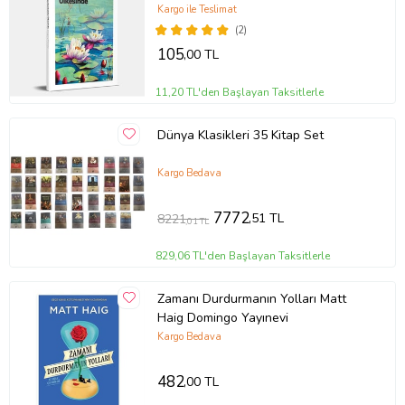
Kargo ile Teslimat
(2)
105
,00 TL
11,20 TL'den Başlayan Taksitlerle
Dünya Klasikleri 35 Kitap Set
Kargo Bedava
7772
,51 TL
8221
,01 TL
829,06 TL'den Başlayan Taksitlerle
Zamanı Durdurmanın Yolları Matt
Haig Domingo Yayınevi
Kargo Bedava
482
,00 TL