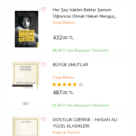
Her Şey Vaktini Bekler Şemsin
Öğrencisi Olmak Hakan Mengüç
Destek
Kargo Bedava
432
,00 TL
46,08 TL'den Başlayan Taksitlerle
BÜYÜK UMUTLAR
Kargo Bedava
(1)
487
,00 TL
51,94 TL'den Başlayan Taksitlerle
DOSTLUK ÜZERİNE - HASAN ALİ
YÜCEL KLASİKLERİ
Kargo ile Teslimat