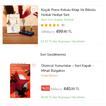
Küçük Prens Kokulu Kitap Ve Biblolu
Notluk Hediye Seti
Aynı Gün Ücretsiz Teslimat
(8)
499
,90 TL
1800
,00 TL
53,32 TL'den Başlayan Taksitlerle
Son Gezdikleriniz
Ölümcül Yumurtalar – Sert Kapak -
Mihail Bulgakov
Kargo Bedava
%20
440
,00 TL
550
,00 TL
46,93 TL'den Başlayan Taksitlerle