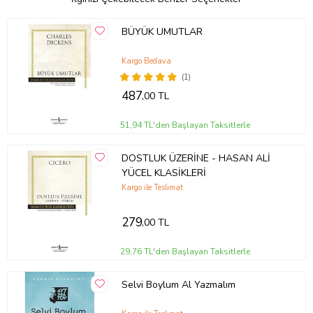
dışlanmasına karşın, başyapıt niteliğinde ürünler verdi. Moskova
Sanat Tiyatrosu’nun perde arkasını acımasızca yeren Bir Ölünün
BÜYÜK UMUTLAR
Notları: Teatral Bir Roman (1969) ile Gogol tarzı bir fantezi olan
Usta ile Margarita (1968-69) bu başyapıtlar arasındadır.
Bulgakov’un yapıtları SSCB’de ancak 1962’den sonra
Kargo Bedava
yayımlanabilmiştir.
(1)
Ürün Kodu:
kcm40372380
487
,00 TL
51,94 TL'den Başlayan Taksitlerle
DOSTLUK ÜZERİNE - HASAN ALİ
YÜCEL KLASİKLERİ
Kargo ile Teslimat
279
,00 TL
29,76 TL'den Başlayan Taksitlerle
Selvi Boylum Al Yazmalım