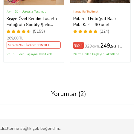
Aynı Gün Ücretsiz Teslimat
Kargo ile Teslimat
Kişiye Özel Kendin Tasarla
Polaroid Fotoğraf Baskı -
Fotoğraflı Spotify Şarkı
Pola Kart - 30 adet
Barkodlu Masaüstü Plak
(5159)
(224)
Fotoğraf Çerçevesi
269
,00 TL
249
%24
Sepette %20 İndirim
215
,20 TL
329
,90 TL
,00 TL
22,95 TL'den Başlayan Taksitlerle
26,65 TL'den Başlayan Taksitlerle
Yorumlar (2)
di.Ellerine sağlık çok beğendim..