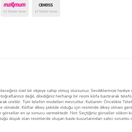
bileceğiniz özel bir objeye sahip olmuş olursunuz. Sevdiklerinize hediye et
otoğraflarınızı değil, dilediğiniz herhangi bir resmi kılıfa bastırarak tele
k üretilir. Tüm telefon modelleri mevcuttur. Kullanım: Öncelikle Telefon
 olmalıdır. Kılıflar dikey şekilde olduğu için resminde dikey olması g
 görseller en iyi sonucu vermektedir. Not: Seçtiğiniz görseller silikon k
lüğü düşük olan resimlerde oluşan baskı kusurlarından satıcı sorumlu d