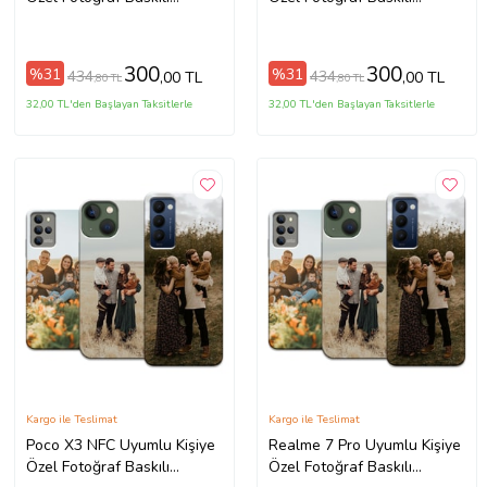
Telefon Kılıfı
Telefon Kılıfı
300
300
%31
%31
434
434
,00 TL
,00 TL
,80 TL
,80 TL
32,00 TL'den Başlayan Taksitlerle
32,00 TL'den Başlayan Taksitlerle
Kargo ile Teslimat
Kargo ile Teslimat
Poco X3 NFC Uyumlu Kişiye
Realme 7 Pro Uyumlu Kişiye
Özel Fotoğraf Baskılı
Özel Fotoğraf Baskılı