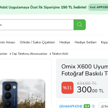
rim Amacı
Orkide / Saksı Çiçekleri
Hediye
Hediye Setleri
Kişi
ünleri
Cep Telefonu Aksesuarları
Telefon Kılıfı
Omix X600 Uyuml
Fotoğraf Baskılı T
434,80 TL
300
%31
,00 TL
GRAMAPHONE
9,4
So