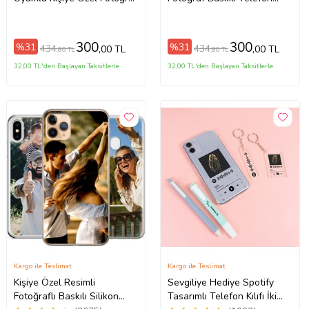
Baskılı Telefon Kılıfı
Kılıfı
300
300
%31
%31
434
434
,00 TL
,00 TL
,80 TL
,80 TL
32,00 TL'den Başlayan Taksitlerle
32,00 TL'den Başlayan Taksitlerle
Kargo ile Teslimat
Kargo ile Teslimat
Kişiye Özel Resimli
Sevgiliye Hediye Spotify
Fotoğraflı Baskılı Silikon
Tasarımlı Telefon Kılıfı İki