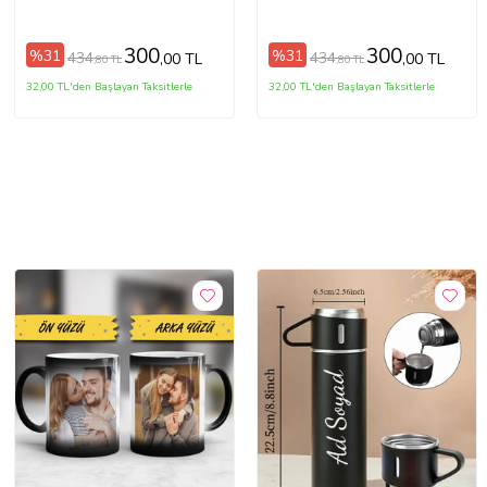
Telefon Kılıfı
Telefon Kılıfı
300
300
%31
%31
434
434
,00 TL
,00 TL
,80 TL
,80 TL
32,00 TL'den Başlayan Taksitlerle
32,00 TL'den Başlayan Taksitlerle