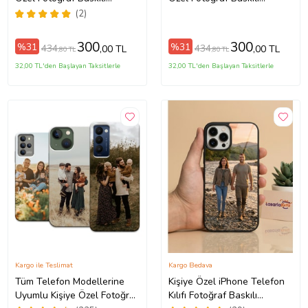
Telefon Kılıfı
Telefon Kılıfı
(2)
300
300
%31
%31
434
434
,00 TL
,00 TL
,80 TL
,80 TL
32,00 TL'den Başlayan Taksitlerle
32,00 TL'den Başlayan Taksitlerle
Kargo ile Teslimat
Kargo Bedava
Tüm Telefon Modellerine
Kişiye Özel iPhone Telefon
Uyumlu Kişiye Özel Fotoğraf
Kılıfı Fotoğraf Baskılı