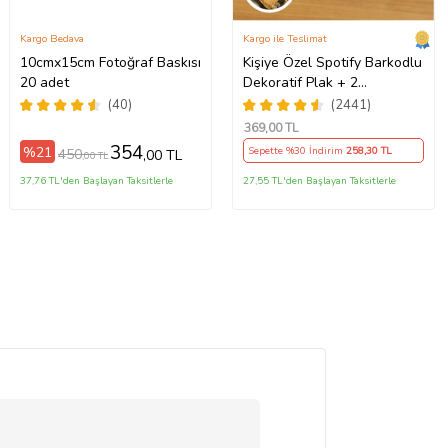
Kargo Bedava
Kargo ile Teslimat
10cmx15cm Fotoğraf Baskısı
Kişiye Özel Spotify Barkodlu
20 adet
Dekoratif Plak + 2
Anahtarlık Babaya Anneye
(40)
(2441)
Sevgiliye Arkadaşa Hediye
369
,00 TL
354
%21
Sepette %30 İndirim
258
,30 TL
450
,00 TL
,00 TL
37,76 TL'den Başlayan Taksitlerle
27,55 TL'den Başlayan Taksitlerle