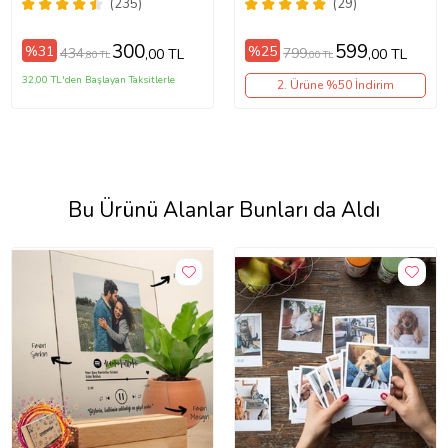
Baskılı Telefon Kılıfı
11/13/14/14Pro/14ProMax/15/1
(235)
(29)
300
599
%31
%25
434
799
,00 TL
,00 TL
,80 TL
,00 TL
32,00 TL'den Başlayan Taksitlerle
2. Ürüne %50 İndirim
Bu Ürünü Alanlar Bunları da Aldı