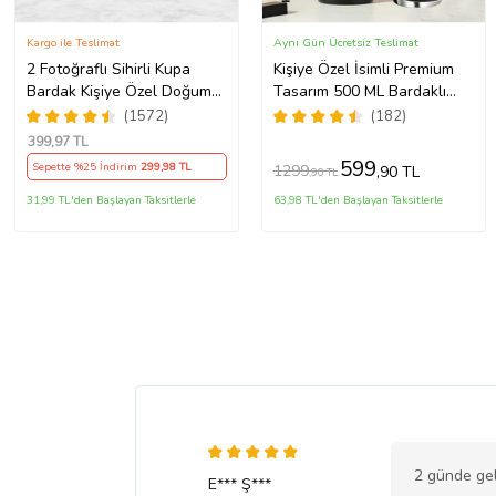
Kargo ile Teslimat
Aynı Gün Ücretsiz Teslimat
2 Fotoğraflı Sihirli Kupa
Kişiye Özel İsimli Premium
Bardak Kişiye Özel Doğum
Tasarım 500 ML Bardaklı
Günü Hediyesi Sevgiliye
Paslanmaz Çelik Siyah
(1572)
(182)
Hediye Anneye Babaya
Termos
399
,97 TL
Ablaya Abiye Kız Erkek
599
Sepette %25 İndirim
299
,98 TL
1299
,90 TL
,90 TL
Kardeşe Arkadaşa Resimli
Günü Yıl Dönümü Hediyesi
31,99 TL'den Başlayan Taksitlerle
63,98 TL'den Başlayan Taksitlerle
2 günde gel
E*** Ş***