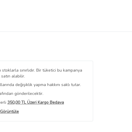
stoklarla sınırlıdır. Bir tüketici bu kampanya
tın alabilir.
arında değişiklik yapma hakkını saklı tutar.
afından gönderilecektir.
erli
350,00 TL Üzeri Kargo Bedava
 Görüntüle
iyat bilgileri, satıcı tarafından