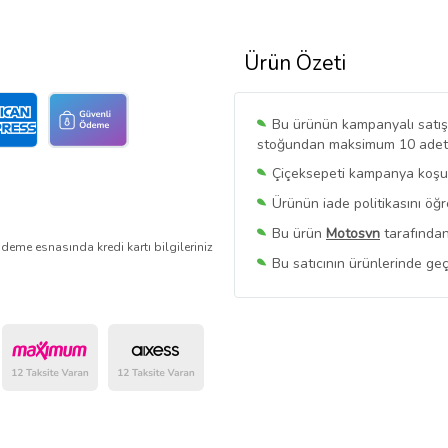
Ürün Özeti
Bu ürünün kampanyalı satışı 
stoğundan maksimum 10 adet sa
Çiçeksepeti kampanya koşull
Ürünün iade politikasını öğ
Bu ürün
Motosvn
tarafından
deme esnasında kredi kartı bilgileriniz
Bu satıcının ürünlerinde geç
Bu Satıcının
Tüm Ürünlerini
Ürün sayfasında gördüğünüz f
belirlenmektedir.