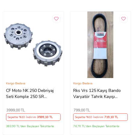
Kargo Bedava
Kargo Bedava
CF Moto NK 250 Debriyaj
Rks Vrs 125 Kayış Bando
Seti Komple 250 SR
Varyatör Tahrik Kayışı
Debriyaj Balata+Göbek Set
815.5x22x30x10 Supermoto
7Li Hepsi İnce(2018-
3999
,00 TL
799
,00 TL
22)Arasmto (Siyah)
Sepette %10 İndirim
3599
,10 TL
Sepette %10 İndirim
719
,10 TL
383,90 TL'den Başlayan Taksitlerle
76,70 TL'den Başlayan Taksitlerle