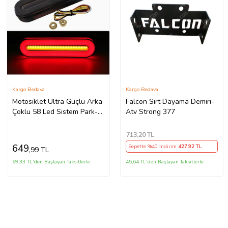
Kargo Bedava
Kargo Bedava
Motosiklet Ultra Güçlü Arka
Falcon Sırt Dayama Demiri-
Çoklu 58 Led Sistem Park-
Atv Strong 377
Fren+Sinyal+Dörtlü Modlu
713
,20 TL
649
Sepette %40 İndirim
427
,92 TL
,99 TL
69,33 TL'den Başlayan Taksitlerle
45,64 TL'den Başlayan Taksitlerle