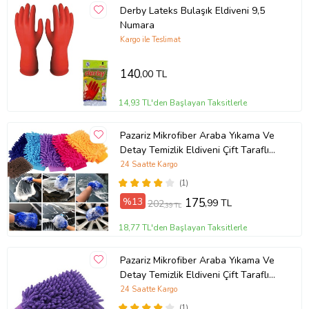
Derby Lateks Bulaşık Eldiveni 9,5
Numara
Kargo ile Teslimat
140
,00 TL
14,93 TL'den Başlayan Taksitlerle
Pazariz Mikrofiber Araba Yıkama Ve
Detay Temizlik Eldiveni Çift Taraflı
22x13Cm (Sarı)
24 Saatte Kargo
(1)
%13
175
,99 TL
202
,39 TL
18,77 TL'den Başlayan Taksitlerle
Pazariz Mikrofiber Araba Yıkama Ve
Detay Temizlik Eldiveni Çift Taraflı
22x13Cm (Mor)
24 Saatte Kargo
(1)