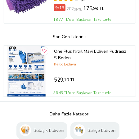
%13
175
,99 TL
202
,39 TL
18,77 TL'den Başlayan Taksitlerle
Son Gezdikleriniz
One Plus Nitril Mavi Eldiven Pudrasız
S Beden
Kargo Bedava
529
,10 TL
56,43 TL'den Başlayan Taksitlerle
Daha Fazla Kategori
Bulaşık Eldiveni
Bahçe Eldiveni