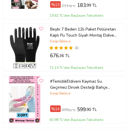
%13
183
,99 TL
211
,58 TL
19,62 TL'den Başlayan Taksitlerle
Beybi 7 Beden 12li Paket Poliüretan
Kaplı Pu Touch Siyah Montaj Eldiven
EN388 (3121X)
Kargo Bedava
(1)
676
,36 TL
72,14 TL'den Başlayan Taksitlerle
#TemizlikEldiveni Kaymaz Su
Geçirmez Dirsek Desteği Bahçe
Bakım Bulaşık Temizlik Uzun Eldiven
Kargo Bedava
2 Çift
%14
599
,90 TL
699
,90 TL
63,98 TL'den Başlayan Taksitlerle