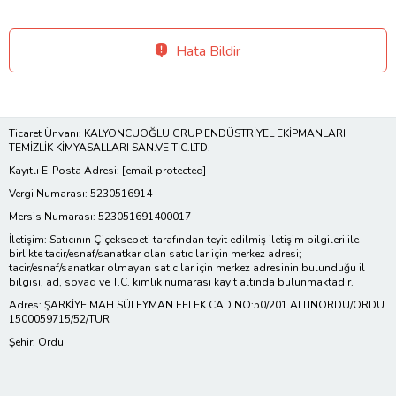
Hata Bildir
Ticaret Ünvanı: KALYONCUOĞLU GRUP ENDÜSTRİYEL EKİPMANLARI
TEMİZLİK KİMYASALLARI SAN.VE TİC.LTD.
Kayıtlı E-Posta Adresi:
[email protected]
Vergi Numarası: 5230516914
Mersis Numarası: 523051691400017
İletişim: Satıcının Çiçeksepeti tarafından teyit edilmiş iletişim bilgileri ile
birlikte tacir/esnaf/sanatkar olan satıcılar için merkez adresi;
tacir/esnaf/sanatkar olmayan satıcılar için merkez adresinin bulunduğu il
bilgisi, ad, soyad ve T.C. kimlik numarası kayıt altında bulunmaktadır.
Adres: ŞARKİYE MAH.SÜLEYMAN FELEK CAD.NO:50/201 ALTINORDU/ORDU
1500059715/52/TUR
Şehir: Ordu