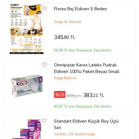
Kullanım Tipi:
Günlük Ve Profesyonel Kullanım
Florex Bej Eldiven S Beden
Kutu İçeriği
Kargo ile Teslimat
One Plus Nitril Mavi Eldiven Pudrasız S Beden
345
,80 TL
SEO Uyumlu Anahtar Kelimeler
36,88 TL'den Başlayan Taksitlerle
One Plus Nitril Eldiven, Pudrasız Eldiven, Mavi Nitril Eldiven, S
Beden Eldiven, Tek Kullanımlık Eldiven, Hijyenik Eldiven,
Omnipazar Karex Lateks Pudralı
Profesyonel Kullanım Eldiveni, Nitril Koruyucu Eldiven, Temizlik
Eldiven 100'lü Paket Beyaz Small
Eldiveni, İş Güvenliği Ürünü
Kargo Bedava
Ürün Kodu:
kcm1039720
%15
383
,21 TL
448
,36 TL
40,87 TL'den Başlayan Taksitlerle
Standart Eldiven Küçük Boy Üçlü
Set
Ücretsiz / 24 Saatte Kargo