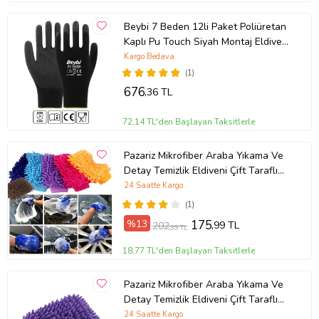
Beybi 7 Beden 12li Paket Poliüretan
Kaplı Pu Touch Siyah Montaj Eldiven
EN388 (3121X)
Kargo Bedava
(1)
676
,36 TL
72,14 TL'den Başlayan Taksitlerle
Pazariz Mikrofiber Araba Yıkama Ve
Detay Temizlik Eldiveni Çift Taraflı
22x13Cm (Sarı)
24 Saatte Kargo
(1)
%13
175
,99 TL
202
,39 TL
18,77 TL'den Başlayan Taksitlerle
Pazariz Mikrofiber Araba Yıkama Ve
Detay Temizlik Eldiveni Çift Taraflı
22x13Cm (Mor)
24 Saatte Kargo