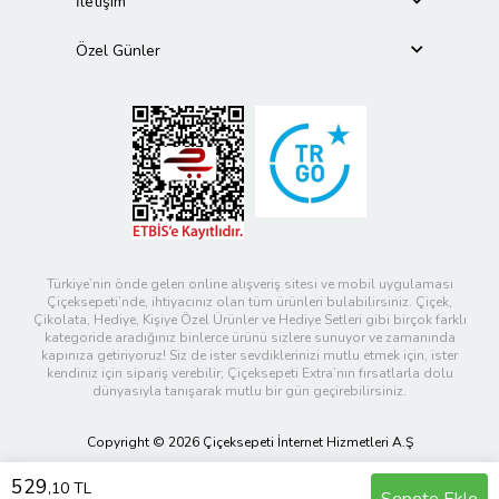
İletişim
Özel Günler
Türkiye’nin önde gelen online alışveriş sitesi ve mobil uygulaması
Çiçeksepeti’nde, ihtiyacınız olan tüm ürünleri bulabilirsiniz. Çiçek,
Çikolata, Hediye, Kişiye Özel Ürünler ve Hediye Setleri gibi birçok farklı
kategoride aradığınız binlerce ürünü sizlere sunuyor ve zamanında
kapınıza getiriyoruz! Siz de ister sevdiklerinizi mutlu etmek için, ister
kendiniz için sipariş verebilir; Çiçeksepeti Extra’nın fırsatlarla dolu
dünyasıyla tanışarak mutlu bir gün geçirebilirsiniz.
Copyright © 2026 Çiçeksepeti İnternet Hizmetleri A.Ş
529
,10 TL