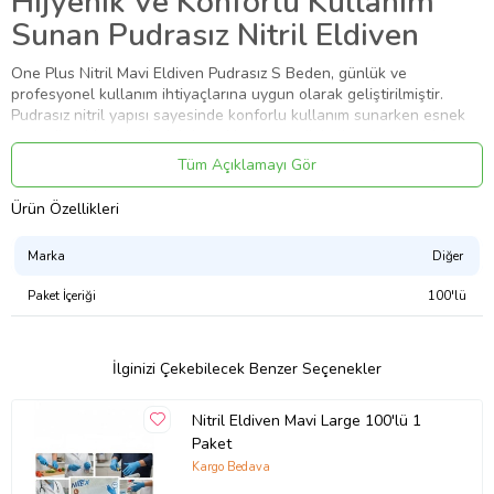
Hijyenik Ve Konforlu Kullanım
Sunan Pudrasız Nitril Eldiven
One Plus Nitril Mavi Eldiven Pudrasız S Beden, günlük ve
profesyonel kullanım ihtiyaçlarına uygun olarak geliştirilmiştir.
Pudrasız nitril yapısı sayesinde konforlu kullanım sunarken esnek
yapısı ile el hareketlerini destekleyen pratik kullanım avantajı
sağlar.
Tüm Açıklamayı Gör
Ürün Özellikleri
Ürün Özellikleri
Nitril Eldiven Yapısı
Marka
Diğer
Pudrasız Kullanım Tasarımı
Mavi Renk Kullanım Yapısı
Paket İçeriği
100'lü
S Beden Ergonomik Tasarım
Esnek Ve Rahat Kullanım
Profesyonel Ve Günlük Kullanıma Uygun
İlginizi Çekebilecek Benzer Seçenekler
Tek Kullanımlık Hijyenik Yapı
Kolay Giyilip Çıkarılabilen Tasarım
Nitril Eldiven Mavi Large 100'lü 1
Kullanım Alanları
Paket
Kargo Bedava
Gıda Hazırlık Alanları