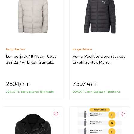
Kargo Bedava
Kargo Bedava
Lumberjack Ml Nolan Coat
Puma Packlite Down Jacket
2Sn22 4Pr Erkek Günlük
Erkek Günlük Mont
Mont 101813414 Bej
84935501 Siyah
2804
7507
,91 TL
,50 TL
299,19 TL'den Başlayan Taksitlerle
800,80 TL'den Başlayan Taksitlerle