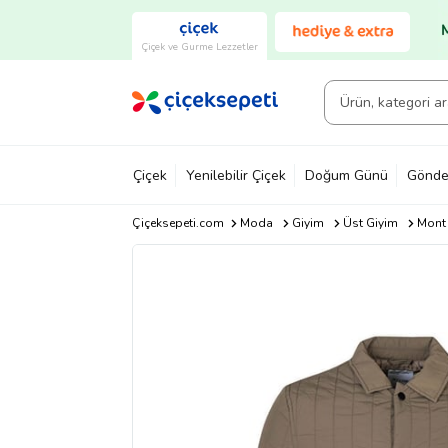
Çiçek ve Gurme Lezzetler
Çiçek
Yenilebilir Çiçek
Doğum Günü
Gönde
Çiçeksepeti.com
Moda
Giyim
Üst Giyim
Mont