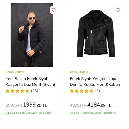
Kargo Bedava
Kargo Bedava
Yeni Sezon Erkek Siyah
Erkek Siyah Yetişkin Napa
Kapşonlu Düz Mont (Siyah)
Deri İçi Kürklü Mont&Kaban
(23)
(1)
1999
4184
2999
4925
,90 TL
,99 TL
,90 TL
,99 TL
213,32 TL'den Başlayan Taksitlerle
446,39 TL'den Başlayan Taksitlerle