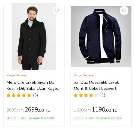
Kargo Bedava
Kargo Bedava
Mero Life Erkek Siyah Dar
ixir Düz Mevsimlik Erkek
Kesim Dik Yaka Uzun Kaşe
Mont & Ceket Lacivert
Kaban
(3)
(1)
2699
1190
2899
1500
,00 TL
,00 TL
,00 TL
,00 TL
287,89 TL'den Başlayan Taksitlerle
126,93 TL'den Başlayan Taksitlerle