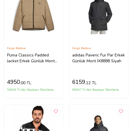
Kargo Bedava
Kargo Bedava
Puma Classics Padded
adidas Paveric Fur Par Erkek
Jacket Erkek Günlük Mont
Günlük Mont IX8888 Siyah
62167567 Krem
4950
6159
,00 TL
,12 TL
528,00 TL'den Başlayan Taksitlerle
656,97 TL'den Başlayan Taksitlerle