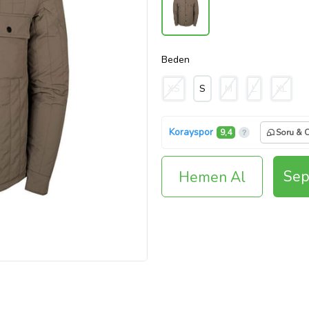
Beden
XS
S
M
L
XL
Korayspor
9,4
Soru & 
Sep
Hemen Al