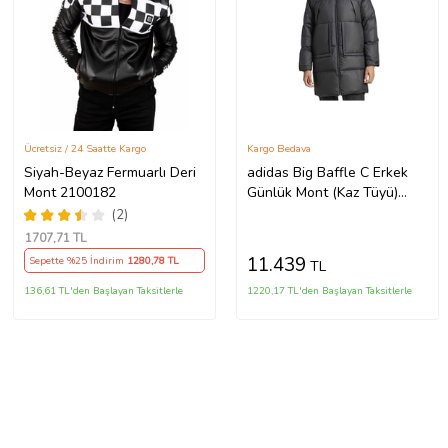
Ücretsiz / 24 Saatte Kargo
Kargo Bedava
Siyah-Beyaz Fermuarlı Deri
adidas Big Baffle C Erkek
Mont 2100182
Günlük Mont (Kaz Tüyü)
IV9775 Siyah
(2)
1707
,71 TL
11.439
Sepette %25 İndirim
1280
,78 TL
TL
136,61 TL'den Başlayan Taksitlerle
1220,17 TL'den Başlayan Taksitlerle