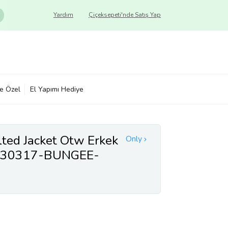
Yardım
Çiçeksepeti'nde Satış Yap
ye Özel
El Yapımı Hediye
lted Jacket Otw Erkek
Only
2030317-BUNGEE-
i