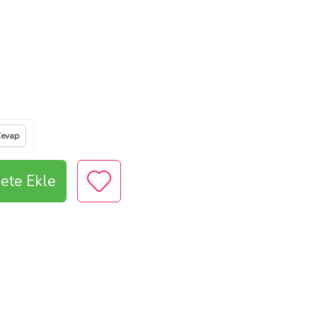
Cevap
ete Ekle