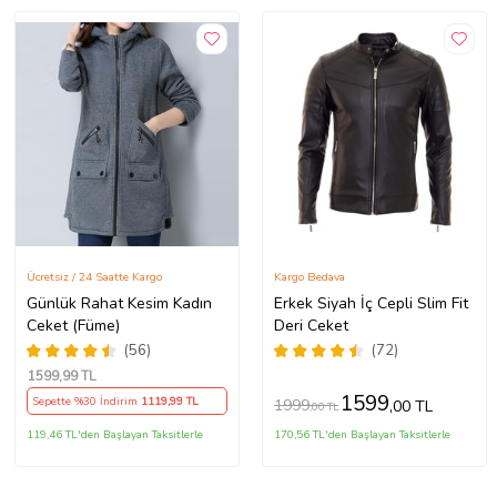
Ücretsiz / 24 Saatte Kargo
Kargo Bedava
Günlük Rahat Kesim Kadın
Erkek Siyah İç Cepli Slim Fit
Ceket (Füme)
Deri Ceket
(56)
(72)
1599
,99 TL
1599
Sepette %30 İndirim
1119
,99 TL
1999
,00 TL
,00 TL
119,46 TL'den Başlayan Taksitlerle
170,56 TL'den Başlayan Taksitlerle