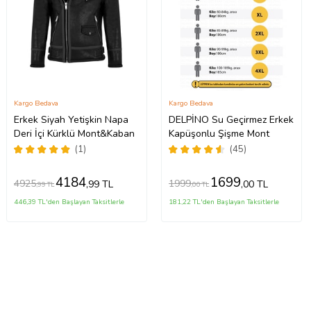
Kargo Bedava
Kargo Bedava
Erkek Siyah Yetişkin Napa
DELPİNO Su Geçirmez Erkek
Deri İçi Kürklü Mont&Kaban
Kapüşonlu Şişme Mont
(1)
(45)
4184
1699
4925
1999
,99 TL
,00 TL
,99 TL
,00 TL
446,39 TL'den Başlayan Taksitlerle
181,22 TL'den Başlayan Taksitlerle