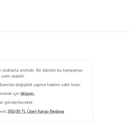
stoklarla sınırlıdır. Bir tüketici bu kampanya
tın alabilir.
arında değişiklik yapma hakkını saklı tutar.
renmek için
tıklayın.
n gönderilecektir.
erli
350,00 TL Üzeri Kargo Bedava
 Görüntüle
iyat bilgileri, satıcı tarafından