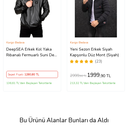
Kargo Bedava
Kargo Bedava
DeepSEA Erkek Kol Yaka
Yeni Sezon Erkek Siyah
Rıbanalı Fermuarlı Suni Deri
Kapşonlu Düz Mont (Siyah)
Spor Mont 23020662
(23)
(Siyah)
1999
Sepet Fiyatı
1280
,80 TL
2999
,90 TL
,90 TL
136,61 TL'den Başlayan Taksitlerle
213,32 TL'den Başlayan Taksitlerle
Bu Ürünü Alanlar Bunları da Aldı