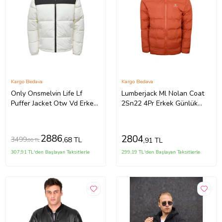
Kargo Bedava
Kargo Bedava
Only Onsmelvin Life Lf
Lumberjack Ml Nolan Coat
Puffer Jacket Otw Vd Erkek
2Sn22 4Pr Erkek Günlük
Günlük Mont 22025205-
Mont 101813417 Turuncu
ANTIQUE-WHITE Beyaz
2886
2804
3499
,68 TL
,91 TL
,00 TL
307,91 TL'den Başlayan Taksitlerle
299,19 TL'den Başlayan Taksitlerle