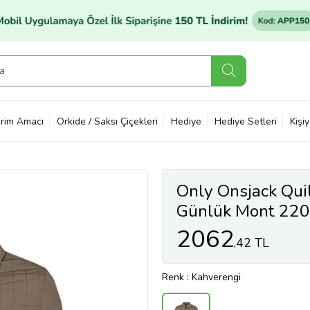
rim Amacı
Orkide / Saksı Çiçekleri
Hediye
Hediye Setleri
Kişi
Only Onsjack Qui
Günlük Mont 2
CORD Kahvereng
2062
,42 TL
Renk
: Kahverengi