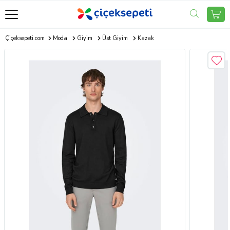
Çiçeksepeti.com
Moda
Giyim
Üst Giyim
Kazak