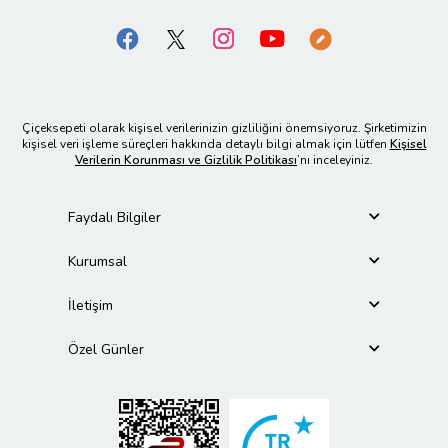
Çiçeksepeti olarak kişisel verilerinizin gizliliğini önemsiyoruz. Şirketimizin
kişisel veri işleme süreçleri hakkında detaylı bilgi almak için lütfen
Kişisel
Verilerin Korunması ve Gizlilik Politikası
’nı inceleyiniz.
Faydalı Bilgiler
Kurumsal
İletişim
Özel Günler