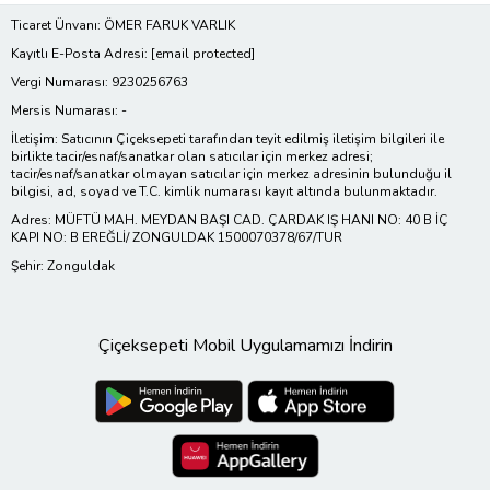
Ticaret Ünvanı: ÖMER FARUK VARLIK
Kayıtlı E-Posta Adresi:
[email protected]
Vergi Numarası: 9230256763
Mersis Numarası: -
İletişim: Satıcının Çiçeksepeti tarafından teyit edilmiş iletişim bilgileri ile
birlikte tacir/esnaf/sanatkar olan satıcılar için merkez adresi;
tacir/esnaf/sanatkar olmayan satıcılar için merkez adresinin bulunduğu il
bilgisi, ad, soyad ve T.C. kimlik numarası kayıt altında bulunmaktadır.
Adres: MÜFTÜ MAH. MEYDAN BAŞI CAD. ÇARDAK IŞ HANI NO: 40 B İÇ
KAPI NO: B EREĞLİ/ ZONGULDAK 1500070378/67/TUR
Şehir: Zonguldak
Çiçeksepeti Mobil Uygulamamızı İndirin