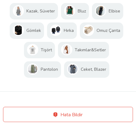
Kazak, Süveter
Bluz
Elbise
Gömlek
Hırka
Omuz Çanta
Tişört
Takımlar&Setler
Pantolon
Ceket, Blazer
Hata Bildir