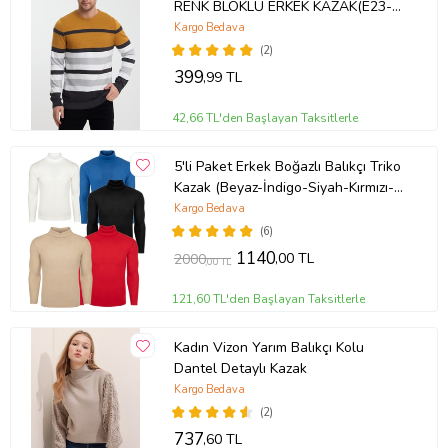
RENK BLOKLU ERKEK KAZAK(E23-
6710) (Antrasit)
Kargo Bedava
(2)
399
,99 TL
42,66 TL'den Başlayan Taksitlerle
5'li Paket Erkek Boğazlı Balıkçı Triko
Kazak (Beyaz-İndigo-Siyah-Kırmızı-
Bej)
Kargo Bedava
(6)
1140
,00 TL
2000
,00 TL
121,60 TL'den Başlayan Taksitlerle
Kadın Vizon Yarım Balıkçı Kolu
Dantel Detaylı Kazak
Kargo Bedava
(2)
737
,60 TL