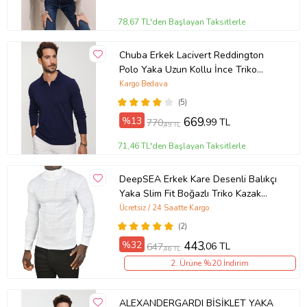
78,67 TL'den Başlayan Taksitlerle
Chuba Erkek Lacivert Reddington
Polo Yaka Uzun Kollu İnce Triko
Kazak 22W403
Kargo Bedava
(5)
%13
669
,99 TL
770
,49 TL
71,46 TL'den Başlayan Taksitlerle
DeepSEA Erkek Kare Desenli Balıkçı
Yaka Slim Fit Boğazlı Triko Kazak
2505493 (Beyaz)
Ücretsiz / 24 Saatte Kargo
(2)
%32
443
,06 TL
647
,46 TL
2. Ürüne %20 İndirim
ALEXANDERGARDI BİSİKLET YAKA