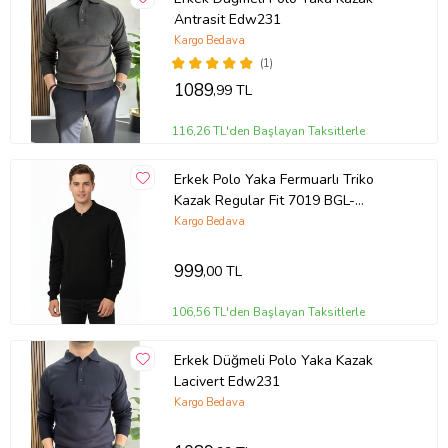
Antrasit Edw231
Kargo Bedava
(1)
1089
,99 TL
116,26 TL'den Başlayan Taksitlerle
Erkek Polo Yaka Fermuarlı Triko
Kazak Regular Fit 7019 BGL-
ST04922
Kargo Bedava
999
,00 TL
106,56 TL'den Başlayan Taksitlerle
Erkek Düğmeli Polo Yaka Kazak
Lacivert Edw231
Kargo Bedava