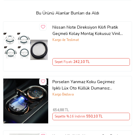
Bu Ürünü Alanlar Bunları da Aldı
Nissan Note Direksiyon Kılıfı Pratik
Geçmeli Kolay Montaj Kokusuz Vinil
Deri
Kargo ile Teslimat
Sepet Fiyatı
242
,10 TL
Porselen Yanmaz Koku Geçirmez
Işıklı Lüx Oto Küllük Dumansız
Kapaklı Spor Araç İçi Küllük Gold
Kargo Bedava
654
,88 TL
Sepette %16 İndirim
550
,10 TL