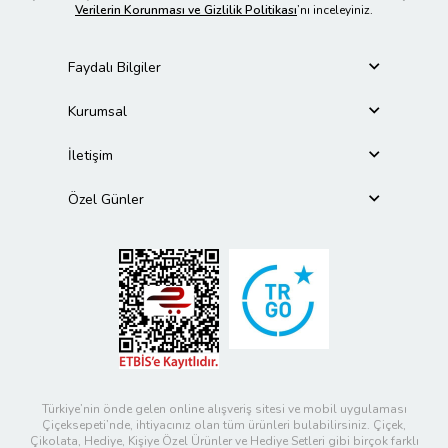
Verilerin Korunması ve Gizlilik Politikası
’nı inceleyiniz.
Faydalı Bilgiler
Kurumsal
İletişim
Özel Günler
Türkiye’nin önde gelen online alışveriş sitesi ve mobil uygulaması
Çiçeksepeti’nde, ihtiyacınız olan tüm ürünleri bulabilirsiniz. Çiçek,
Çikolata, Hediye, Kişiye Özel Ürünler ve Hediye Setleri gibi birçok farklı