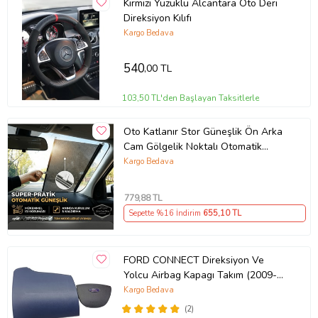
Kırmızı Yüzüklü Alcantara Oto Deri
Direksiyon Kılıfı
Kargo Bedava
540
,00 TL
103,50 TL'den Başlayan Taksitlerle
Oto Katlanır Stor Güneşlik Ön Arka
Cam Gölgelik Noktalı Otomatik
Sürgülü Güneş Koruyucu Araba Suv
Kargo Bedava
779
,88 TL
Sepette %16 İndirim
655
,10 TL
FORD CONNECT Direksiyon Ve
Yolcu Airbag Kapagı Takım (2009-
2014) İthal Üretim
Kargo Bedava
(2)