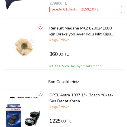
2399
,00 TL
Sepette %10 İndirim
2159
,10 TL
Renault Megane MK2 8200241880
için Direksiyon Ayar Kolu Kilit Klips
Plastiği
Kargo Bedava
360
,00 TL
68,99 TL'den Başlayan Taksitlerle
Son Gezdikleriniz
OPEL Astra 1997 1/N Bosch Yüksek
Ses Dadat Korna
Kargo Bedava
1225
,00 TL