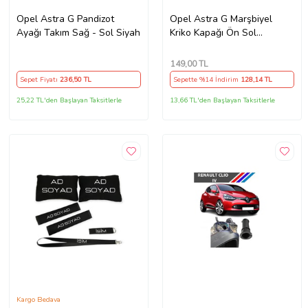
Opel Astra G Pandizot
Opel Astra G Marşbiyel
Ayağı Takım Sağ - Sol Siyah
Kriko Kapağı Ön Sol
5164661y
149
,00 TL
Sepet Fiyatı
236
,50 TL
Sepette %14 İndirim
128
,14 TL
25,22 TL'den Başlayan Taksitlerle
13,66 TL'den Başlayan Taksitlerle
Kargo Bedava