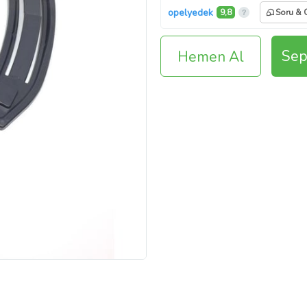
opelyedek
9,8
Soru & 
Sep
Hemen Al