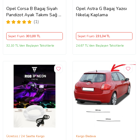
Opel Corsa B Bagaj Siyah
Opel Astra G Bagaj Yazısı
Pandizot Ayak Takımı Sağ +
Nikelaj Kaplama
Sol
(1)
Sepet Fiyatı
301
,00 TL
Sepet Fiyatı
231
,34 TL
32,10 TL'den Başlayan Taksitlerle
24,67 TL'den Başlayan Taksitlerle
Ücretsiz / 24 Saatte Kargo
Kargo Bedava