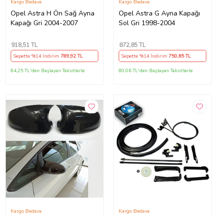
Kargo Bedava
Kargo Bedava
Opel Astra H Ön Sağ Ayna
Opel Astra G Ayna Kapağı
Kapağı Gri 2004-2007
Sol Gri 1998-2004
918
,51 TL
872
,85 TL
Sepette %14 İndirim
789
,92 TL
Sepette %14 İndirim
750
,65 TL
84,25 TL'den Başlayan Taksitlerle
80,06 TL'den Başlayan Taksitlerle
Kargo Bedava
Kargo Bedava