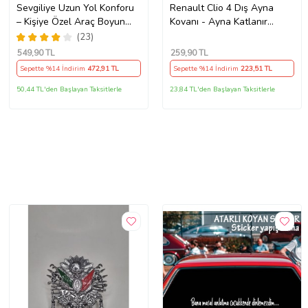
Sevgiliye Uzun Yol Konforu
Renault Clio 4 Dış Ayna
– Kişiye Özel Araç Boyun
Kovanı - Ayna Katlanır
Yastığı & Kemer Pedi Hediye
Destek Parçası 1 Adet
(23)
Seti
490307706 M3625
549
,90 TL
259
,90 TL
Sepette %14 İndirim
472
,91 TL
Sepette %14 İndirim
223
,51 TL
50,44 TL'den Başlayan Taksitlerle
23,84 TL'den Başlayan Taksitlerle