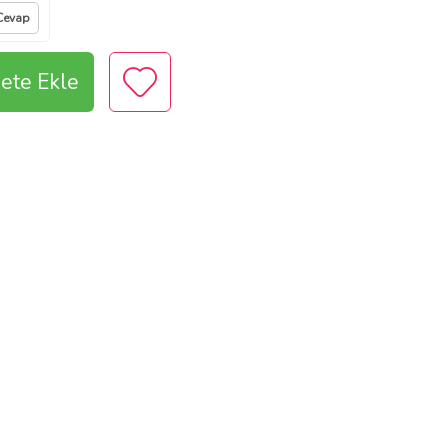
Cevap
ete Ekle