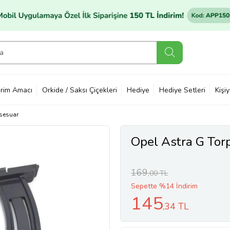
rim Amacı
Orkide / Saksı Çiçekleri
Hediye
Hediye Setleri
Kişi
sesuar
Opel Astra G Tor
169
,00 TL
Sepette %14 İndirim
145
,34 TL