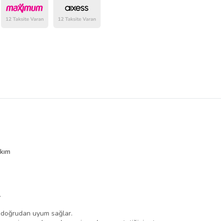
belirlenmektedir.
akım
.
a doğrudan uyum sağlar.