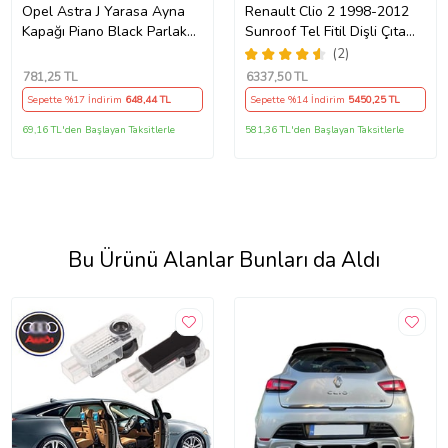
Opel Astra J Yarasa Ayna
Renault Clio 2 1998-2012
Kapağı Piano Black Parlak
Sunroof Tel Fitil Dişli Çıta
Siyah
Ayak Seti
(2)
781
,25 TL
6337
,50 TL
Sepette %17 İndirim
648
,44 TL
Sepette %14 İndirim
5450
,25 TL
69,16 TL'den Başlayan Taksitlerle
581,36 TL'den Başlayan Taksitlerle
Bu Ürünü Alanlar Bunları da Aldı