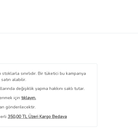
stoklarla sınırlıdır. Bir tüketici bu kampanya
tın alabilir.
arında değişiklik yapma hakkını saklı tutar.
renmek için
tıklayın.
an gönderilecektir.
erli
350,00 TL Üzeri Kargo Bedava
 Görüntüle
iyat bilgileri, satıcı tarafından