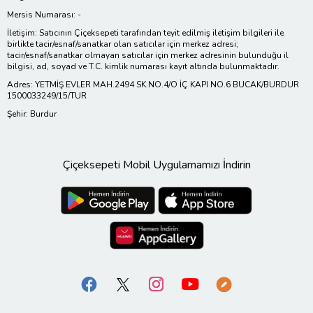
Mersis Numarası: -
İletişim: Satıcının Çiçeksepeti tarafından teyit edilmiş iletişim bilgileri ile
birlikte tacir/esnaf/sanatkar olan satıcılar için merkez adresi;
tacir/esnaf/sanatkar olmayan satıcılar için merkez adresinin bulunduğu il
bilgisi, ad, soyad ve T.C. kimlik numarası kayıt altında bulunmaktadır.
Adres: YETMİŞ EVLER MAH.2494 SK.NO.4/O İÇ KAPI NO.6 BUCAK/BURDUR
1500033249/15/TUR
Şehir: Burdur
Çiçeksepeti Mobil Uygulamamızı İndirin