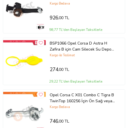
veya Sol Kapı Gergi Yayı
Kargo Bedava
926
,00 TL
98,77 TL'den Başlayan Taksitlerle
BSP1066 Opel Corsa D Astra H
Zafira B için Cam Silecek Su Depo
Kapağı 13118170
Kargo ile Teslimat
274
,00 TL
29,22 TL'den Başlayan Taksitlerle
Opel Corsa C X01 Combo C Tigra B
TwinTop 160256 İçin Ön Sağ veya
Sol Kapı Gergi Yayı
Kargo Bedava
746
,00 TL