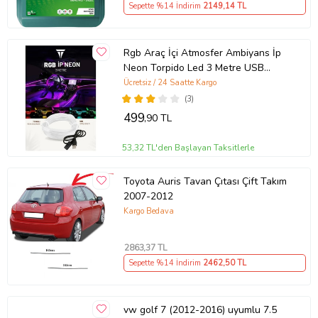
Sepette %14 İndirim
2149
,14 TL
Rgb Araç İçi Atmosfer Ambiyans İp
Neon Torpido Led 3 Metre USB
Girişli
Ücretsiz / 24 Saatte Kargo
(3)
499
,90 TL
53,32 TL'den Başlayan Taksitlerle
Toyota Auris Tavan Çıtası Çift Takım
2007-2012
Kargo Bedava
2863
,37 TL
Sepette %14 İndirim
2462
,50 TL
vw golf 7 (2012-2016) uyumlu 7.5