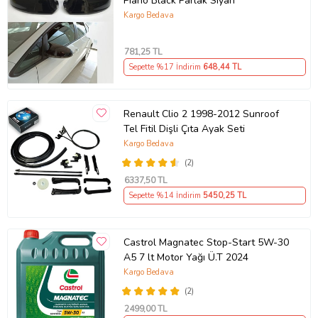
Piano Black Parlak Siyah
Kargo Bedava
781
,25 TL
Sepette %17 İndirim
648
,44 TL
Renault Clio 2 1998-2012 Sunroof
Tel Fitil Dişli Çıta Ayak Seti
Kargo Bedava
(2)
6337
,50 TL
Sepette %14 İndirim
5450
,25 TL
Castrol Magnatec Stop-Start 5W-30
A5 7 lt Motor Yağı Ü.T 2024
Kargo Bedava
(2)
2499
,00 TL