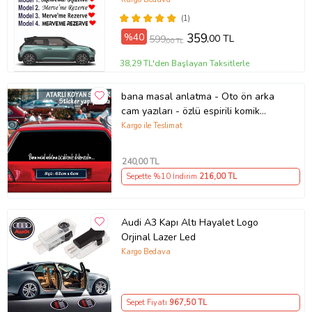
(1)
%40
359
,00 TL
599
,00 TL
38,29 TL'den Başlayan Taksitlerle
bana masal anlatma - Oto ön arka
cam yazıları - özlü espirili komik
türkçe koyan sözler
Kargo ile Teslimat
240
,00 TL
Sepette %10 İndirim
216
,00 TL
Audi A3 Kapı Altı Hayalet Logo
Orjinal Lazer Led
Kargo Bedava
Sepet Fiyatı
967
,50 TL