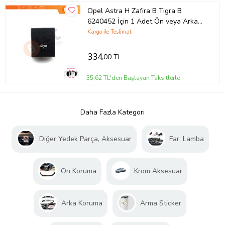
Opel Astra H Zafira B Tigra B
6240452 İçin 1 Adet Ön veya Arka
Kapı Cam Açma Düğme Tamir Kapağı
Kargo ile Teslimat
334
,00 TL
35,62 TL'den Başlayan Taksitlerle
Daha Fazla Kategori
Diğer Yedek Parça, Aksesuar
Far, Lamba
Ön Koruma
Krom Aksesuar
Arka Koruma
Arma Sticker