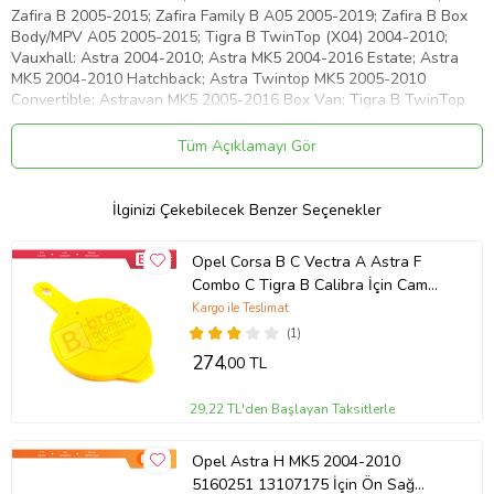
Zafira B 2005-2015; Zafira Family B A05 2005-2019; Zafira B Box
Body/MPV A05 2005-2015; Tigra B TwinTop (X04) 2004-2010;
Vauxhall: Astra 2004-2010; Astra MK5 2004-2016 Estate; Astra
MK5 2004-2010 Hatchback; Astra Twintop MK5 2005-2010
Convertible; Astravan MK5 2005-2016 Box Van; Tigra B TwinTop
(X04) 2004-2010; Zafira B 2005-2015. OEM: 6240452, 13228881,
13305011, 1239090, 1240413, 13311236, 6240766, 13305978,
Tüm Açıklamayı Gör
6240774, 13301888, 6240770, 13301884, 6240772, 13301886,
62404447Y için yerli üretim hiç kullanılmamış yeni tamir
parçalarıdır. Ürünlerimiz, Kaliteli Yerli Üretim Yan Sanayii Ürünüdür,
İlginizi Çekebilecek Benzer Seçenekler
OEM Numaraları Sadece Referans İçindir. Lütfen satın almadan
önce kendi parçanızı bizim ürün resimleri ile kıyaslayınız.
Opel Corsa B C Vectra A Astra F
Ürün Kodu:
kcm46815987
Combo C Tigra B Calibra İçin Cam
Su Depo Kapağı 1450591
Kargo ile Teslimat
(1)
274
,00 TL
29,22 TL'den Başlayan Taksitlerle
Opel Astra H MK5 2004-2010
5160251 13107175 İçin Ön Sağ