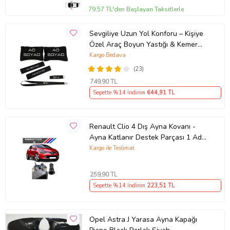
79,57 TL'den Başlayan Taksitlerle
Sevgiliye Uzun Yol Konforu – Kişiye
Özel Araç Boyun Yastığı & Kemer
Pedi Hediye Seti
Kargo Bedava
(23)
749
,90 TL
Sepette %14 İndirim
644
,91 TL
Renault Clio 4 Dış Ayna Kovanı -
Ayna Katlanır Destek Parçası 1 Adet
490307706 M3625
Kargo ile Teslimat
259
,90 TL
Sepette %14 İndirim
223
,51 TL
Opel Astra J Yarasa Ayna Kapağı