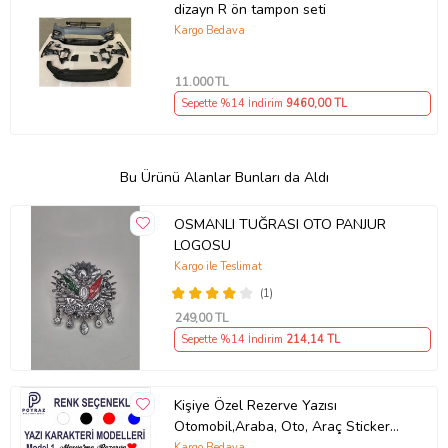
dizayn R ön tampon seti
Kargo Bedava
11.000
TL
Sepette %14 İndirim
9460
,00 TL
Bu Ürünü Alanlar Bunları da Aldı
OSMANLI TUĞRASI OTO PANJUR
LOGOSU
Kargo ile Teslimat
(1)
249
,00 TL
Sepette %14 İndirim
214
,14 TL
Kişiye Özel Rezerve Yazısı
Otomobil,Araba, Oto, Araç Sticker
(Parlak Beyaz)
Kargo Bedava