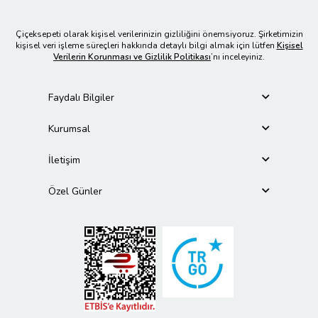
Çiçeksepeti olarak kişisel verilerinizin gizliliğini önemsiyoruz. Şirketimizin
kişisel veri işleme süreçleri hakkında detaylı bilgi almak için lütfen
Kişisel
Verilerin Korunması ve Gizlilik Politikası
’nı inceleyiniz.
Faydalı Bilgiler
Kurumsal
İletişim
Özel Günler