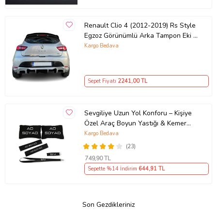
Renault Clio 4 (2012-2019) Rs Style
Egzoz Görünümlü Arka Tampon Eki -
Difüzör (Plastik)
Kargo Bedava
Sepet Fiyatı
2241
,00 TL
Sevgiliye Uzun Yol Konforu – Kişiye
Özel Araç Boyun Yastığı & Kemer
Pedi Hediye Seti
Kargo Bedava
(23)
749
,90 TL
Sepette %14 İndirim
644
,91 TL
Son Gezdikleriniz