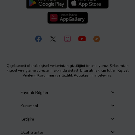
Çiçeksepeti olarak kişisel verilerinizin gizliliğini önemsiyoruz. Şirketimizin
kişisel veri işleme süreçleri hakkında detaylı bilgi almak için lütfen
Kişisel
Verilerin Korunması ve Gizlilik Politikası
’nı inceleyiniz.
Faydalı Bilgiler
Kurumsal
İletişim
Özel Günler