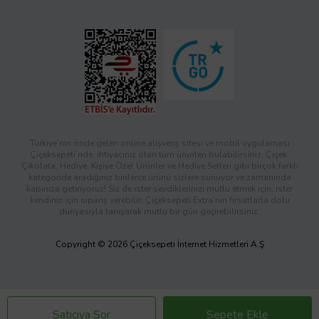
Türkiye’nin önde gelen online alışveriş sitesi ve mobil uygulaması
Çiçeksepeti’nde, ihtiyacınız olan tüm ürünleri bulabilirsiniz. Çiçek,
Çikolata, Hediye, Kişiye Özel Ürünler ve Hediye Setleri gibi birçok farklı
kategoride aradığınız binlerce ürünü sizlere sunuyor ve zamanında
kapınıza getiriyoruz! Siz de ister sevdiklerinizi mutlu etmek için, ister
kendiniz için sipariş verebilir; Çiçeksepeti Extra’nın fırsatlarla dolu
dünyasıyla tanışarak mutlu bir gün geçirebilirsiniz.
Copyright © 2026 Çiçeksepeti İnternet Hizmetleri A.Ş
Satıcıya Sor
Sepete Ekle