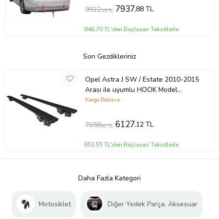
7937
,88 TL
9922
,35 TL
846,70 TL'den Başlayan Taksitlerle
Son Gezdikleriniz
Opel Astra J SW / Estate 2010-2015
Arası ile uyumlu HOOK Model
Anahtar Kilitli Ara Atkı Tavan Barı
Kargo Bedava
SİYAH
6127
,12 TL
7658
,90 TL
653,55 TL'den Başlayan Taksitlerle
Daha Fazla Kategori
Motosiklet
Diğer Yedek Parça, Aksesuar