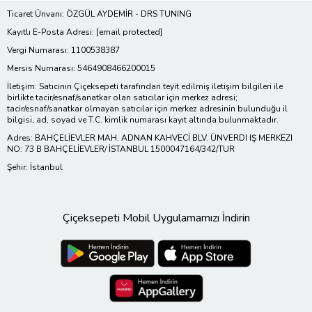
Ticaret Ünvanı: ÖZGÜL AYDEMİR - DRS TUNING
Kayıtlı E-Posta Adresi:
[email protected]
Vergi Numarası: 1100538387
Mersis Numarası: 5464908466200015
İletişim: Satıcının Çiçeksepeti tarafından teyit edilmiş iletişim bilgileri ile
birlikte tacir/esnaf/sanatkar olan satıcılar için merkez adresi;
tacir/esnaf/sanatkar olmayan satıcılar için merkez adresinin bulunduğu il
bilgisi, ad, soyad ve T.C. kimlik numarası kayıt altında bulunmaktadır.
Adres: BAHÇELİEVLER MAH. ADNAN KAHVECİ BLV. ÜNVERDI IŞ MERKEZI
NO: 73 B BAHÇELİEVLER/ İSTANBUL 1500047164/342/TUR
Şehir: İstanbul
Çiçeksepeti Mobil Uygulamamızı İndirin