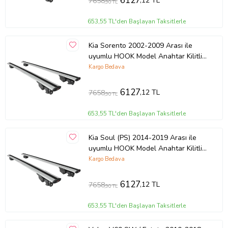
6127
,12 TL
7658
,90 TL
653,55 TL'den Başlayan Taksitlerle
Kia Sorento 2002-2009 Arası ile
uyumlu HOOK Model Anahtar Kilitli
Ara Atkı Tavan Barı GRİ
Kargo Bedava
6127
,12 TL
7658
,90 TL
653,55 TL'den Başlayan Taksitlerle
Kia Soul (PS) 2014-2019 Arası ile
uyumlu HOOK Model Anahtar Kilitli
Ara Atkı Tavan Barı GRİ
Kargo Bedava
6127
,12 TL
7658
,90 TL
653,55 TL'den Başlayan Taksitlerle