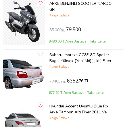
APX5 BENZINLI SCOOTER NARDO
GRI
Kargo Bedava
79.500
TL
85.000
TL
8480,00 TL'den Başlayan Taksitlerle
Subaru İmpreza GC8F-8G Spoiler
Bagaj Yüksek (Yeni Md)(ışıklı) Fiber
Kargo Bedava
6352
,76 TL
7940
,95 TL
677,62 TL'den Başlayan Taksitlerle
Hyundai Accent Uyumlu Blue Rb
Arka Tampon Altı Fiber 2011 Ve
Sonrası
Kargo Bedava