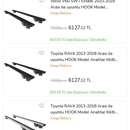
Volvo V60 SW / Estate 2010-2018
Arası ile uyumlu HOOK Model
Anahtar Kilitli Ara Atkı Tavan Barı
Kargo Bedava
SİYAH
6127
,12 TL
7658
,90 TL
653,55 TL'den Başlayan Taksitlerle
Toyota RAV4 2013-2018 Arası ile
uyumlu HOOK Model Anahtar Kilitli
Ara Atkı Tavan Barı SİYAH
Kargo Bedava
6127
,12 TL
7658
,90 TL
653,55 TL'den Başlayan Taksitlerle
Toyota RAV4 2013-2018 Arası ile
uyumlu HOOK Model Anahtar Kilitli
Ara Atkı Tavan Barı GRİ
Kargo Bedava