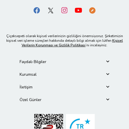
Çiçeksepeti olarak kişisel verilerinizin gizliliğini önemsiyoruz. Şirketimizin
kişisel veri işleme süreçleri hakkında detaylı bilgi almak için lütfen
Kişisel
Verilerin Korunması ve Gizlilik Politikası
’nı inceleyiniz.
Faydalı Bilgiler
Kurumsal
İletişim
Özel Günler