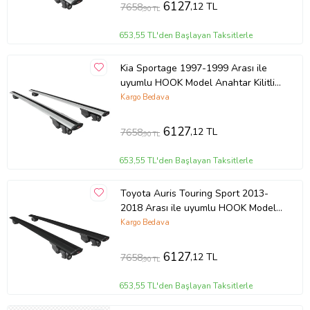
6127
,12 TL
7658
,90 TL
653,55 TL'den Başlayan Taksitlerle
Kia Sportage 1997-1999 Arası ile
uyumlu HOOK Model Anahtar Kilitli
Ara Atkı Tavan Barı GRİ
Kargo Bedava
6127
,12 TL
7658
,90 TL
653,55 TL'den Başlayan Taksitlerle
Toyota Auris Touring Sport 2013-
2018 Arası ile uyumlu HOOK Model
Anahtar Kilitli Ara Atkı Tavan Barı
Kargo Bedava
SİYAH
6127
,12 TL
7658
,90 TL
653,55 TL'den Başlayan Taksitlerle