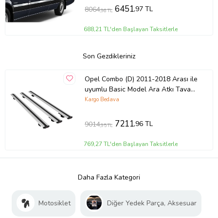
6451
,97 TL
8064
,96 TL
688,21 TL'den Başlayan Taksitlerle
Son Gezdikleriniz
Opel Combo (D) 2011-2018 Arası ile
uyumlu Basic Model Ara Atkı Tavan
Barı GRİ 3 ADET
Kargo Bedava
7211
,96 TL
9014
,95 TL
769,27 TL'den Başlayan Taksitlerle
Daha Fazla Kategori
Motosiklet
Diğer Yedek Parça, Aksesuar