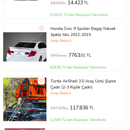
14.423
TL
18.029
TL
1538,51 TL'den Başlayan Taksitlerle
Honda Civic 9 Spoiler Bagaj Yüksek
(Işıklı) Abs 2012-2015
Kargo Bedava
7763
,01 TL
9703
,76 TL
828,05 TL'den Başlayan Taksitlerle
Turtle AirShell 3.0 Araç Üstü Şişme
Çadır (2-3 Kişilik Çadır)
Kargo Bedava
117.836
TL
147.295
TL
12.569 TL'den Başlayan Taksitlerle