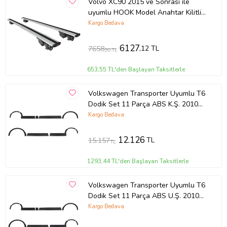
Volvo XC90 2015 ve Sonrası ile
uyumlu HOOK Model Anahtar Kilitli
Ara Atkı Tavan Barı GRİ
Kargo Bedava
6127
,12 TL
7658
,90 TL
653,55 TL'den Başlayan Taksitlerle
Volkswagen Transporter Uyumlu T6
Dodik Set 11 Parça ABS K.Ş. 2010
2014 Model Aras
Kargo Bedava
12.126
TL
15.157
TL
1293,44 TL'den Başlayan Taksitlerle
Volkswagen Transporter Uyumlu T6
Dodik Set 11 Parça ABS U.Ş. 2010
2014 Model Arası
Kargo Bedava