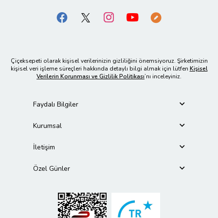
Çiçeksepeti olarak kişisel verilerinizin gizliliğini önemsiyoruz. Şirketimizin
kişisel veri işleme süreçleri hakkında detaylı bilgi almak için lütfen
Kişisel
Verilerin Korunması ve Gizlilik Politikası
’nı inceleyiniz.
Faydalı Bilgiler
Kurumsal
İletişim
Özel Günler