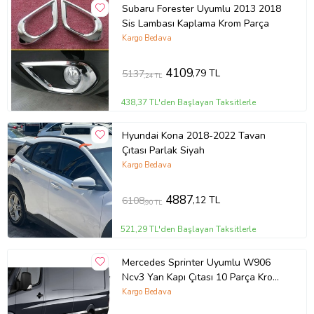
Subaru Forester Uyumlu 2013 2018
Sis Lambası Kaplama Krom Parça
Kargo Bedava
4109
,79 TL
5137
,24 TL
438,37 TL'den Başlayan Taksitlerle
Hyundai Kona 2018-2022 Tavan
Çıtası Parlak Siyah
Kargo Bedava
4887
,12 TL
6108
,90 TL
521,29 TL'den Başlayan Taksitlerle
Mercedes Sprinter Uyumlu W906
Ncv3 Yan Kapı Çıtası 10 Parça Krom
(Extra Uzun) 2006 Ve Sonrası
Kargo Bedava