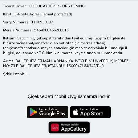
Ticaret Ünvanı: ÖZGÜL AYDEMİR - DRS TUNING
Kayıtlı E-Posta Adresi:
[email protected]
Vergi Numarası: 1100538387
Mersis Numarası: 5464908466200015
İletişim: Satıcının Çiçeksepeti tarafından teyit edilmiş iletişim bilgileri ile
birlikte tacir/esnaf/sanatkar olan satıcılar için merkez adresi;
tacir/esnaf/sanatkar olmayan satıcılar için merkez adresinin bulunduğu il
bilgisi, ad, soyad ve T.C. kimlik numarası kayıt altında bulunmaktadır.
Adres: BAHÇELİEVLER MAH. ADNAN KAHVECİ BLV. ÜNVERDI IŞ MERKEZI
NO: 73 B BAHÇELİEVLER/ İSTANBUL 1500047164/342/TUR
Şehir: İstanbul
Çiçeksepeti Mobil Uygulamamızı İndirin