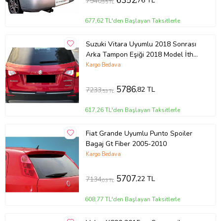
6352
,76 TL
7940
,95 TL
677,62 TL'den Başlayan Taksitlerle
Suzuki Vitara Uyumlu 2018 Sonrası
Arka Tampon Eşiği 2018 Model İthal
Üründür
Kargo Bedava
5786
,82 TL
7233
,53 TL
617,26 TL'den Başlayan Taksitlerle
Fiat Grande Uyumlu Punto Spoiler
Bagaj Gt Fiber 2005-2010
Kargo Bedava
5707
,22 TL
7134
,03 TL
608,77 TL'den Başlayan Taksitlerle