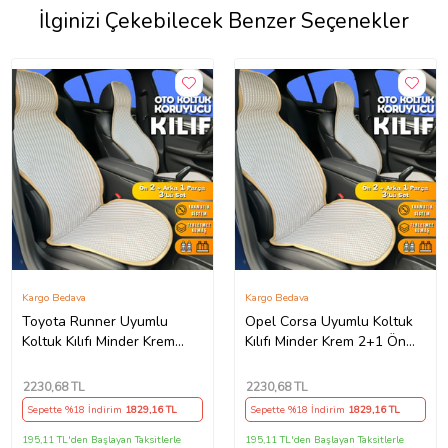
İlginizi Çekebilecek Benzer Seçenekler
Kargo Bedava
Kargo Bedava
Toyota Runner Uyumlu
Opel Corsa Uyumlu Koltuk
Koltuk Kılıfı Minder Krem
Kılıfı Minder Krem 2+1 Ön
2+1 Ön Arka Set (Karışık)
Arka Set (Karışık)
2230
,68 TL
2230
,68 TL
Sepette %18 İndirim
1829
,16 TL
Sepette %18 İndirim
1829
,16 TL
195,11 TL'den Başlayan Taksitlerle
195,11 TL'den Başlayan Taksitlerle