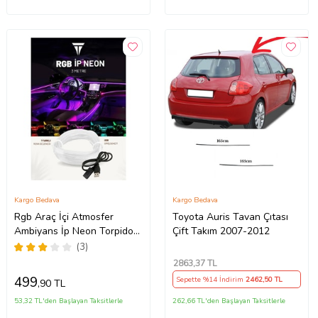
Kargo Bedava
Kargo Bedava
Rgb Araç İçi Atmosfer
Toyota Auris Tavan Çıtası
Ambiyans İp Neon Torpido
Çift Takım 2007-2012
Led 3 Metre USB Girişli
(3)
2863
,37 TL
499
Sepette %14 İndirim
2462
,50 TL
,90 TL
53,32 TL'den Başlayan Taksitlerle
262,66 TL'den Başlayan Taksitlerle