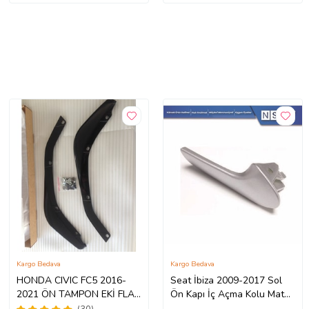
Kargo Bedava
Kargo Bedava
HONDA CIVIC FC5 2016-
Seat İbiza 2009-2017 Sol
2021 ÖN TAMPON EKİ FLAP
Ön Kapı İç Açma Kolu Mat
TAMPON KÖŞESİ TAKIM
Gri 6J1837114A