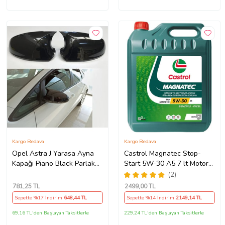
Kargo Bedava
Kargo Bedava
Opel Astra J Yarasa Ayna
Castrol Magnatec Stop-
Kapağı Piano Black Parlak
Start 5W-30 A5 7 lt Motor
Siyah
Yağı Ü.T 2024
(2)
781
,25 TL
2499
,00 TL
Sepette %17 İndirim
648
,44 TL
Sepette %14 İndirim
2149
,14 TL
69,16 TL'den Başlayan Taksitlerle
229,24 TL'den Başlayan Taksitlerle