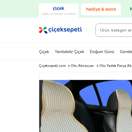
Çiçek ve Gurme Lezzetler
Çiçek
Yenilebilir Çiçek
Doğum Günü
Gönde
Çiçeksepeti.com
Oto Aksesuar
Oto Yedek Parça Ak