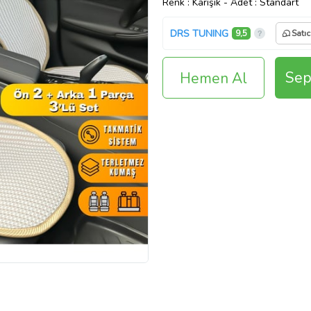
Renk
: Karışık
-
Adet
: Standart
DRS TUNING
9,5
Satıc
Sep
Hemen Al