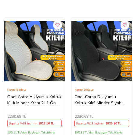
Kargo Bedava
Kargo Bedava
Opel Astra H Uyumlu Koltuk
Opel Corsa D Uyumlu
Kılıfı Minder Krem 2+1 Ön
Koltuk Kılıfı Minder Siyah
Arka Set (Karışık)
2+1 Ön Arka Set (Karışık)
2230
,68 TL
2230
,68 TL
Sepette %18 İndirim
1829
,16 TL
Sepette %18 İndirim
1829
,16 TL
195,11 TL'den Başlayan Taksitlerle
195,11 TL'den Başlayan Taksitlerle