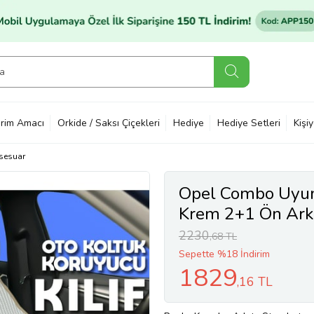
rim Amacı
Orkide / Saksı Çiçekleri
Hediye
Hediye Setleri
Kişi
sesuar
Opel Combo Uyuml
Krem 2+1 Ön Arka
2230
,68 TL
Sepette %18 İndirim
1829
,16 TL