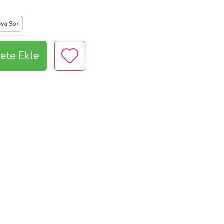
ıya Sor
ete Ekle