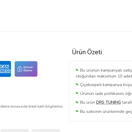
Ürün Özeti
Bu ürünün kampanyalı satışı 
stoğundan maksimum 10 adet sa
Çiçeksepeti kampanya koşull
Ürünün iade politikasını öğ
Bu ürün
DRS TUNING
taraf
deme esnasında kredi kartı bilgileriniz
Bu satıcının ürünlerinde geç
Bu Satıcının
Tüm Ürünlerini
Ürün sayfasında gördüğünüz f