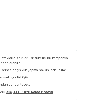
stoklarla sınırlıdır. Bir tüketici bu kampanya
tın alabilir.
arında değişiklik yapma hakkını saklı tutar.
renmek için
tıklayın.
ından gönderilecektir.
erli
350,00 TL Üzeri Kargo Bedava
 Görüntüle
iyat bilgileri, satıcı tarafından