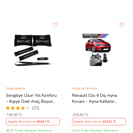
Kargo Bedava
Kargo ile Teslimat
Sevgiliye Uzun Yol Konforu
Renault Clio 4 Dış Ayna
– Kişiye Özel Araç Boyun
Kovanı - Ayna Katlanır
Yastığı & Kemer Pedi Hediye
Destek Parçası 1 Adet
(23)
Seti
490307706 M3625
749
,90 TL
259
,90 TL
Sepette %14 İndirim
644
,91 TL
Sepette %14 İndirim
223
,51 TL
68,79 TL'den Başlayan Taksitlerle
23,84 TL'den Başlayan Taksitlerle