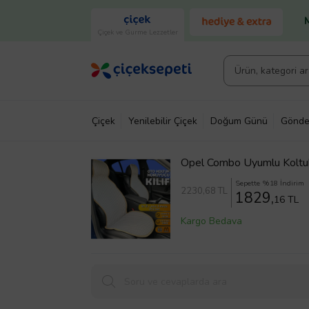
Çiçek ve Gurme Lezzetler
Çiçek
Yenilebilir Çiçek
Doğum Günü
Gönde
Opel Combo Uyumlu Koltuk 
Sepette %18 İndirim
2230
,68 TL
1829,
16 TL
Kargo Bedava