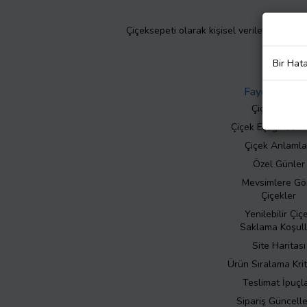
Çiçeksepeti olarak kişisel verilerinizin giz
Bir Hat
Faydalı Bilgil
Çiçek Bakımı
Çiçek Eşliğinde N
Çiçek Anlamla
Özel Günler
Mevsimlere Gö
Çiçekler
Yenilebilir Çiç
Saklama Koşull
Site Haritası
Ürün Sıralama Krit
Teslimat İpuçla
Sipariş Güncell