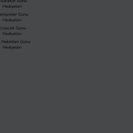
vukatlar Günü
Hediyeleri
emşireler Günü
Hediyeleri
Eczacılık Günü
Hediyeleri
ş Hekimleri Günü
Hediyeleri