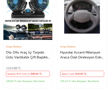
Kargo Bedava
Kargo Bedava
Oto Ofis Araç İçi Torpido
Hyundai Accent Milenyum
Üstü Vantilatör Çift Başlıklı
Araca Özel Direksiyon Eski
Çakmaklıklı Soğutucu Fan
Kasa 2 Kollu
360° Dönebilen 12V
1024
,88 TL
Sepette %16 İndirim
860
,90 TL
Sepet Fiyatı
810
,00 TL
165,00 TL'den Başlayan Taksitlerle
155,24 TL'den Başlayan Taksitlerle