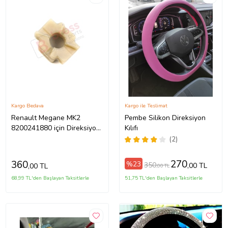
Kargo Bedava
Kargo ile Teslimat
Renault Megane MK2
Pembe Silikon Direksiyon
8200241880 için Direksiyon
Kılıfı
Ayar Kolu Kilit Klips Plastiği
(2)
270
360
%23
350
,00 TL
,00 TL
,00 TL
68,99 TL'den Başlayan Taksitlerle
51,75 TL'den Başlayan Taksitlerle