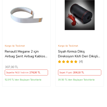
Kargo ile Teslimat
Kargo ile Teslimat
Renault Megane 2 için
Siyah Kırmızı Dikiş
Airbag Şerit Airbag Kablosu
Direksiyon Kılıfı Deri Dikişli
7 PİN - 52 CM
Direksiyon Kılıf Kokusuz Kılıf
(4)
307
,00 TL
Sepette %10 İndirim
276
,30 TL
Sepet Fiyatı
206
,10 TL
52,95 TL'den Başlayan Taksitlerle
39,50 TL'den Başlayan Taksitlerle