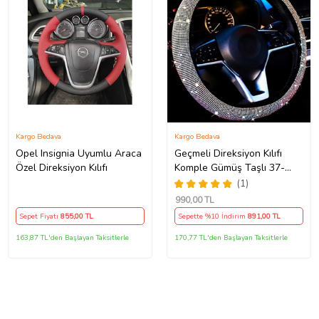
Kargo Bedava
Kargo Bedava
Opel Insignia Uyumlu Araca
Geçmeli Direksiyon Kılıfı
Özel Direksiyon Kılıfı
Komple Gümüş Taşlı 37-
38Cm
(1)
990
,00 TL
Sepet Fiyatı
855
,00 TL
Sepette %10 İndirim
891
,00 TL
163,87 TL'den Başlayan Taksitlerle
170,77 TL'den Başlayan Taksitlerle