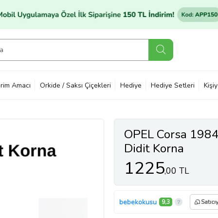
rim Amacı
Orkide / Saksı Çiçekleri
Hediye
Hediye Setleri
Kişi
OPEL Corsa 1984
Didit Korna
1225
,00 TL
bebekokusu
9,3
Satıcı