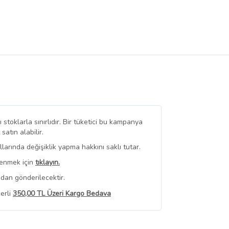
stoklarla sınırlıdır. Bir tüketici bu kampanya
tın alabilir.
arında değişiklik yapma hakkını saklı tutar.
renmek için
tıklayın.
dan gönderilecektir.
erli
350,00 TL Üzeri Kargo Bedava
 Görüntüle
iyat bilgileri, satıcı tarafından