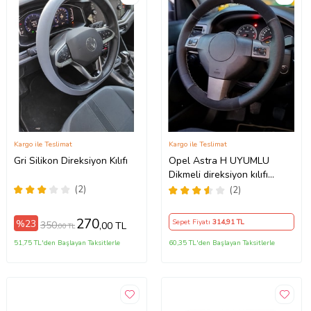
Kargo ile Teslimat
Kargo ile Teslimat
Gri Silikon Direksiyon Kılıfı
Opel Astra H UYUMLU
Dikmeli direksiyon kılıfı
noktalı alkantra gri yüzüklü (
(2)
(2)
38×10.5CM )
270
%23
Sepet Fiyatı
314
,91 TL
350
,00 TL
,00 TL
51,75 TL'den Başlayan Taksitlerle
60,35 TL'den Başlayan Taksitlerle