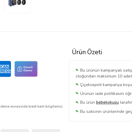
Ürün Özeti
Bu ürünün kampanyalı satışı 
stoğundan maksimum 10 adet sa
Çiçeksepeti kampanya koşull
Ürünün iade politikasını öğ
Bu ürün
bebekokusu
tarafın
deme esnasında kredi kartı bilgileriniz
Bu satıcının ürünlerinde geç
Bu Satıcının
Tüm Ürünlerini
Ürün sayfasında gördüğünüz f