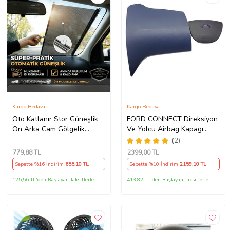
Kargo Bedava
Kargo Bedava
Oto Katlanır Stor Güneşlik
FORD CONNECT Direksiyon
Ön Arka Cam Gölgelik
Ve Yolcu Airbag Kapagı
Noktalı Otomatik Sürgülü
Takım (2009-2014) İthal
(2)
Güneş Koruyucu Araba Suv
Üretim
779
,88 TL
2399
,00 TL
Sepette %16 İndirim
655
,10 TL
Sepette %10 İndirim
2159
,10 TL
125,56 TL'den Başlayan Taksitlerle
413,82 TL'den Başlayan Taksitlerle