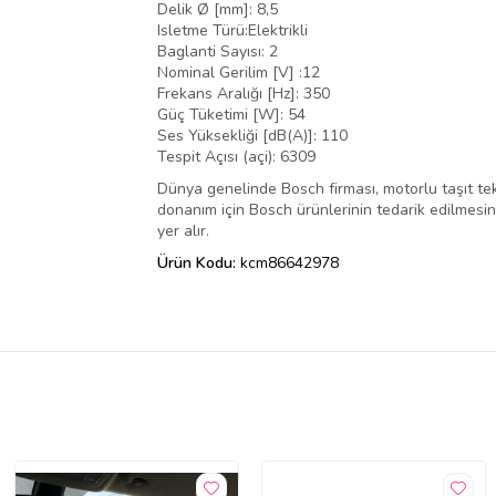
Delik Ø [mm]: 8,5
Isletme Türü:Elektrikli
Baglanti Sayısı: 2
Nominal Gerilim [V] :12
Frekans Aralığı [Hz]: 350
Güç Tüketimi [W]: 54
Ses Yüksekliği [dB(A)]: 110
Tespit Açısı (açi): 6309
Dünya genelinde Bosch firması, motorlu taşıt tek
donanım için Bosch ürünlerinin tedarik edilmesini,
yer alır.
Ürün Kodu:
kcm86642978