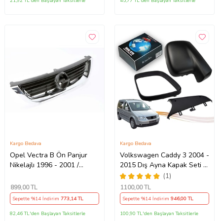
21,92 TL'den Başlayan Taksitlerle
45,77 TL'den Başlayan Taksitlerle
Kargo Bedava
Kargo Bedava
Opel Vectra B Ön Panjur
Volkswagen Caddy 3 2004 -
Nikelajlı 1996 - 2001 /
2015 Dış Ayna Kapak Seti -
6320072 Nikelajlı
Sol 7E18575289 B9
(1)
899
,00 TL
1100
,00 TL
Sepette %14 İndirim
773
,14 TL
Sepette %14 İndirim
946
,00 TL
82,46 TL'den Başlayan Taksitlerle
100,90 TL'den Başlayan Taksitlerle