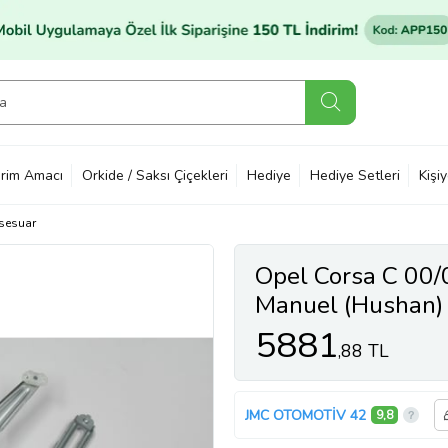
rim Amacı
Orkide / Saksı Çiçekleri
Hediye
Hediye Setleri
Kişi
sesuar
Opel Corsa C 00/
Manuel (Hushan)
5881
,88 TL
JMC OTOMOTİV 42
9,8