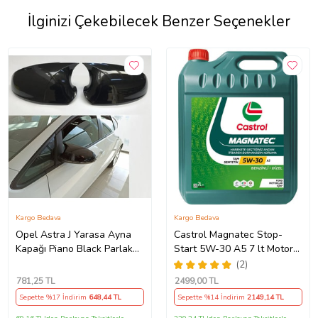
İlginizi Çekebilecek Benzer Seçenekler
Kargo Bedava
Kargo Bedava
Opel Astra J Yarasa Ayna
Castrol Magnatec Stop-
Kapağı Piano Black Parlak
Start 5W-30 A5 7 lt Motor
Siyah
Yağı Ü.T 2024
(2)
781
,25 TL
2499
,00 TL
Sepette %17 İndirim
648
,44 TL
Sepette %14 İndirim
2149
,14 TL