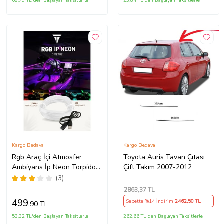
68,79 TL'den Başlayan Taksitlerle
23,84 TL'den Başlayan Taksitlerle
Kargo Bedava
Kargo Bedava
Rgb Araç İçi Atmosfer
Toyota Auris Tavan Çıtası
Ambiyans İp Neon Torpido
Çift Takım 2007-2012
Led 3 Metre USB Girişli
(3)
2863
,37 TL
499
Sepette %14 İndirim
2462
,50 TL
,90 TL
53,32 TL'den Başlayan Taksitlerle
262,66 TL'den Başlayan Taksitlerle