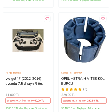
69,16 TL'den Başlayan Taksitlerle
229,24 TL'den Başlayan Taksitlerle
Kargo Bedava
Kargo ile Teslimat
vw golf 7 (2012-2016)
OPEL ASTRA H VİTES KOL
uyumlu 7.5 dizayn R ön
BURCU
tampon seti
(3)
11.000
TL
329
,00 TL
Sepette %14 İndirim
9460
,00 TL
Sepette %14 İndirim
282
,94 TL
1009,06 TL'den Başlayan Taksitlerle
30,18 TL'den Başlayan Taksitlerle