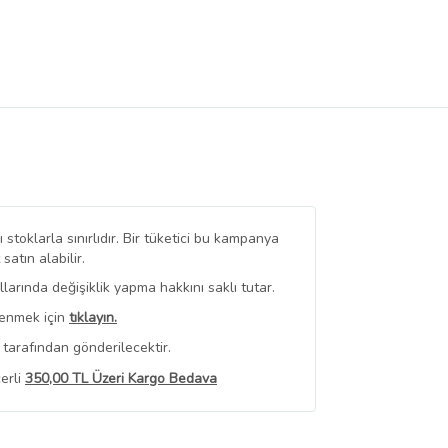
stoklarla sınırlıdır. Bir tüketici bu kampanya
tın alabilir.
arında değişiklik yapma hakkını saklı tutar.
renmek için
tıklayın.
tarafından gönderilecektir.
erli
350,00 TL Üzeri Kargo Bedava
 Görüntüle
iyat bilgileri, satıcı tarafından