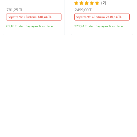
Siyah
Yağı Ü.T 2024
(2)
781
,25 TL
2499
,00 TL
Sepette %17 İndirim
648
,44 TL
Sepette %14 İndirim
2149
,14 TL
69,16 TL'den Başlayan Taksitlerle
229,24 TL'den Başlayan Taksitlerle