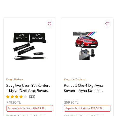
Kargo Bedava
Kargo ile Teslimat
Sevgiliye Uzun Yol Konforu
Renault Clio 4 Dış Ayna
– Kişiye Özel Araç Boyun
Kovanı - Ayna Katlanır
Yastığı & Kemer Pedi Hediye
Destek Parçası 1 Adet
(23)
Seti
490307706 M3625
749
,90 TL
259
,90 TL
Sepette %14 İndirim
644
,91 TL
Sepette %14 İndirim
223
,51 TL