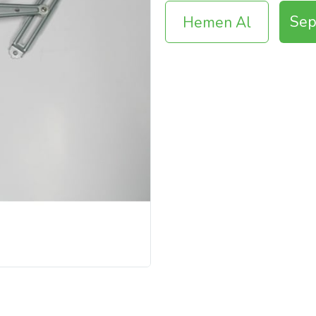
Sep
Hemen Al