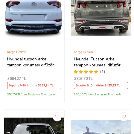
Kargo Bedava
Kargo Bedava
Hyundai tucson arka
Hyundai Tucson Arka
tampon koruması difüzör
tampon koruması difüzör
2015-2018
2021+
(1)
3664
,27 TL
3803
,70 TL
Sepette %10 İndirim
3297
,84 TL
Sepette %10 İndirim
3423
,33 TL
351,76 TL'den Başlayan Taksitlerle
365,15 TL'den Başlayan Taksitlerle