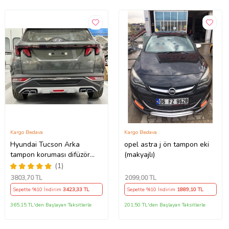
Kargo Bedava
Kargo Bedava
Hyundai Tucson Arka
opel astra j ön tampon eki
tampon koruması difüzör
(makyajlı)
2021+
(1)
3803
,70 TL
2099
,00 TL
Sepette %10 İndirim
3423
,33 TL
Sepette %10 İndirim
1889
,10 TL
365,15 TL'den Başlayan Taksitlerle
201,50 TL'den Başlayan Taksitlerle