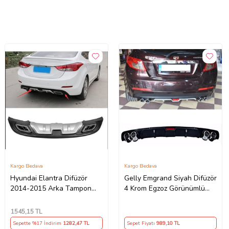
Kargo Bedava
Kargo Bedava
Hyundai Elantra Difüzör
Gelly Emgrand Siyah Difüzör
2014-2015 Arka Tampon
4 Krom Egzoz Görünümlü
Plastik
Difizör Arka Ek Body Kit
1545
,15 TL
Sepette %17 İndirim
1282
,47 TL
Sepet Fiyatı
989
,10 TL