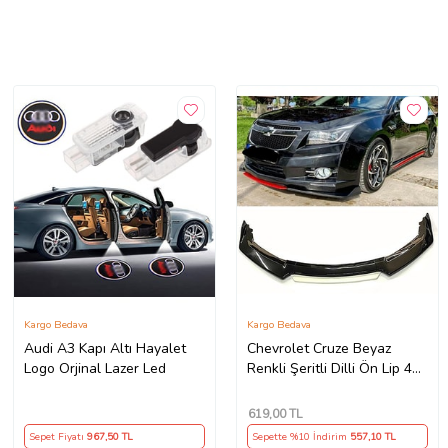
Kargo Bedava
Kargo Bedava
Audi A3 Kapı Altı Hayalet
Chevrolet Cruze Beyaz
Logo Orjinal Lazer Led
Renkli Şeritli Dilli Ön Lip 4
Prç Parlak Siyah ABS
619
,00 TL
Sepet Fiyatı
967
,50 TL
Sepette %10 İndirim
557
,10 TL