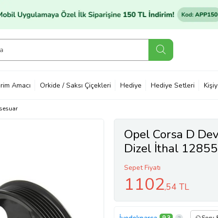
rim Amacı
Orkide / Saksı Çiçekleri
Hediye
Hediye Setleri
Kişi
sesuar
Opel Corsa D Dev
Dizel İthal 1285
Sepet Fiyatı
1102
,54 TL