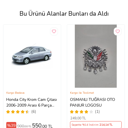
Bu Ürünü Alanlar Bunları da Aldı
Kargo Bedava
Kargo ile Teslimat
Honda City Krom Cam Çıtası
OSMANLI TUĞRASI OTO
2006-2009 Arası 6 Parça
PANJUR LOGOSU
Paslanmaz Çelik
(6)
(1)
249
,00 TL
550
%39
Sepette %14 İndirim
214
,14 TL
900
,00 TL
,00 TL