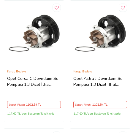
Kargo Bedava
Kargo Bedava
Opel Corsa C Devirdaim Su
Opel Astra J Devirdaim Su
Pompası 1.3 Dizel İthal
Pompası 1.3 Dizel İthal
12855462
12855462
Sepet Fiyatı
1102
,54 TL
Sepet Fiyatı
1102
,54 TL
117,60 TL'den Başlayan Taksitlerle
117,60 TL'den Başlayan Taksitlerle