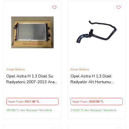
Kargo Bedava
Kargo Bedava
Opel Astra H 1.3 Dizel Su
Opel Astra H 1.3 Dizel
Radyatorü 2007-2013 Arası
Radyatör Alt Hortumu
(Standart)
(Standart)
Sepet Fiyatı
3617
,68 TL
Sepet Fiyatı
2030
,98 TL
385,88 TL'den Başlayan Taksitlerle
216,63 TL'den Başlayan Taksitlerle