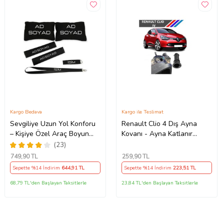
Kargo Bedava
Kargo ile Teslimat
Sevgiliye Uzun Yol Konforu
Renault Clio 4 Dış Ayna
– Kişiye Özel Araç Boyun
Kovanı - Ayna Katlanır
Yastığı & Kemer Pedi Hediye
Destek Parçası 1 Adet
(23)
Seti
490307706 M3625
749
,90 TL
259
,90 TL
Sepette %14 İndirim
644
,91 TL
Sepette %14 İndirim
223
,51 TL
68,79 TL'den Başlayan Taksitlerle
23,84 TL'den Başlayan Taksitlerle