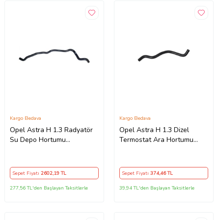
Kargo Bedava
Kargo Bedava
Opel Astra H 1.3 Radyatör
Opel Astra H 1.3 Dizel
Su Depo Hortumu
Termostat Ara Hortumu
(Standart)
Ithal Ürün (Standart)
Sepet Fiyatı
2602
,19 TL
Sepet Fiyatı
374
,46 TL
277,56 TL'den Başlayan Taksitlerle
39,94 TL'den Başlayan Taksitlerle