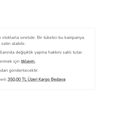
stoklarla sınırlıdır. Bir tüketici bu kampanya
tın alabilir.
arında değişiklik yapma hakkını saklı tutar.
renmek için
tıklayın.
ndan gönderilecektir.
erli
350,00 TL Üzeri Kargo Bedava
 Görüntüle
iyat bilgileri, satıcı tarafından