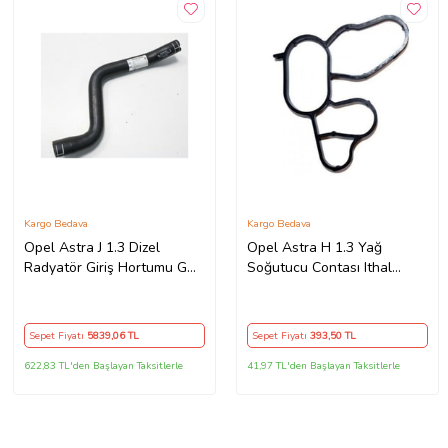
Kargo Bedava
Kargo Bedava
Opel Astra J 1.3 Dizel
Opel Astra H 1.3 Yağ
Radyatör Giriş Hortumu Gm
Soğutucu Contası Ithal
Marka (Standart)
(Standart)
Sepet Fiyatı
5839
,06 TL
Sepet Fiyatı
393
,50 TL
622,83 TL'den Başlayan Taksitlerle
41,97 TL'den Başlayan Taksitlerle