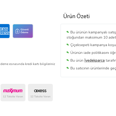
Ürün Özeti
Bu ürünün kampanyalı satışı 
stoğundan maksimum 10 adet sa
Çiçeksepeti kampanya koşull
Ürünün iade politikasını öğ
Bu ürün
İyedekparca
tarafı
deme esnasında kredi kartı bilgileriniz
Bu satıcının ürünlerinde geç
Bu Satıcının
Tüm Ürünlerini
Ürün sayfasında gördüğünüz f
belirlenmektedir.