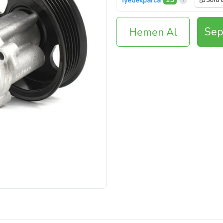
İyedekparca
9,3
Soru 
Sep
Hemen Al