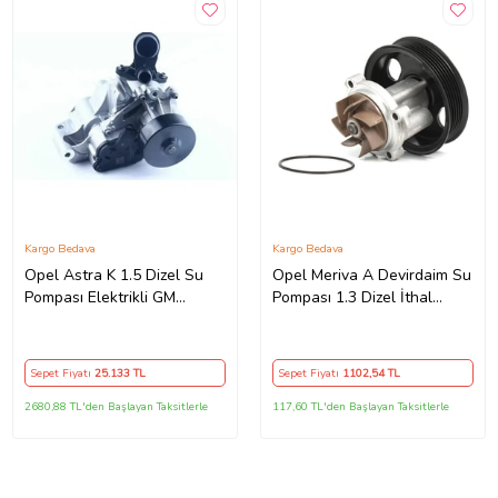
Kargo Bedava
Kargo Bedava
Opel Astra K 1.5 Dizel Su
Opel Meriva A Devirdaim Su
Pompası Elektrikli GM
Pompası 1.3 Dizel İthal
(Standart)
12855462
Sepet Fiyatı
25.133
TL
Sepet Fiyatı
1102
,54 TL
2680,88 TL'den Başlayan Taksitlerle
117,60 TL'den Başlayan Taksitlerle