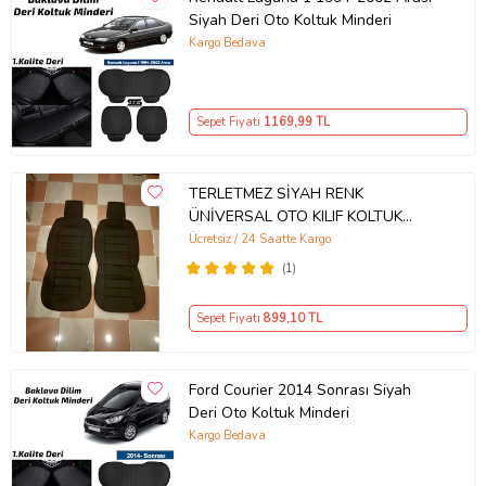
Siyah Deri Oto Koltuk Minderi
Kargo Bedava
Sepet Fiyatı
1169
,99 TL
TERLETMEZ SİYAH RENK
ÜNİVERSAL OTO KILIF KOLTUK
MİNDERİ ÖN 2 TAKM
Ücretsiz / 24 Saatte Kargo
(1)
Sepet Fiyatı
899
,10 TL
Ford Courier 2014 Sonrası Siyah
Deri Oto Koltuk Minderi
Kargo Bedava