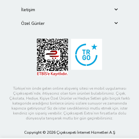
İletişim
Özel Günler
Türkiye’nin önde gelen online alışveriş sitesi ve mobil uygulaması
Çiçeksepeti’nde, ihtiyacınız olan tüm ürünleri bulabilirsiniz. Çiçek,
Çikolata, Hediye, Kişiye Özel Ürünler ve Hediye Setleri gibi birçok farklı
kategoride aradığınız binlerce ürünü sizlere sunuyor ve zamanında
kapınıza getiriyoruz! Siz de ister sevdiklerinizi mutlu etmek için, ister
kendiniz için sipariş verebilir; Çiçeksepeti Extra’nın fırsatlarla dolu
dünyasıyla tanışarak mutlu bir gün geçirebilirsiniz.
Copyright © 2026 Çiçeksepeti İnternet Hizmetleri A.Ş