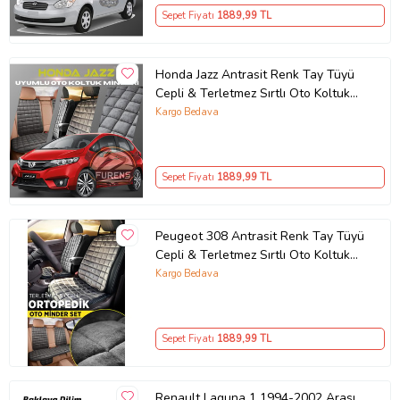
Sepet Fiyatı
1889
,99 TL
Honda Jazz Antrasit Renk Tay Tüyü
Cepli & Terletmez Sırtlı Oto Koltuk
Minder Seti - Koltuk Koruma Kılıfı
Kargo Bedava
(ÖN & ARKA TAM SET)
Sepet Fiyatı
1889
,99 TL
Peugeot 308 Antrasit Renk Tay Tüyü
Cepli & Terletmez Sırtlı Oto Koltuk
Minder Seti - Koltuk Koruma Kılıfı
Kargo Bedava
(ÖN & ARKA TAM SET)
Sepet Fiyatı
1889
,99 TL
Renault Laguna 1 1994-2002 Arası