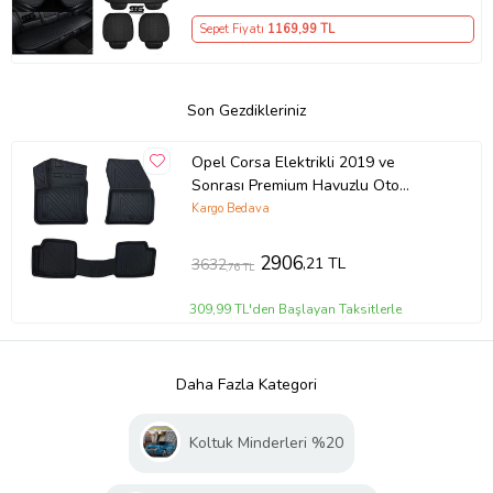
Sepet Fiyatı
1169
,99 TL
Son Gezdikleriniz
Opel Corsa Elektrikli 2019 ve
Sonrası Premium Havuzlu Oto
Paspas
Kargo Bedava
2906
,21 TL
3632
,76 TL
309,99 TL'den Başlayan Taksitlerle
Daha Fazla Kategori
Koltuk Minderleri %20