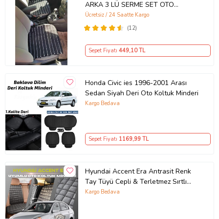
ARKA 3 LÜ SERME SET OTO
MİNDERİ (Siyah)
Ücretsiz / 24 Saatte Kargo
(12)
Sepet Fiyatı
449
,10 TL
Honda Civic ies 1996-2001 Arası
Sedan Siyah Deri Oto Koltuk Minderi
Kargo Bedava
Sepet Fiyatı
1169
,99 TL
Hyundai Accent Era Antrasit Renk
Tay Tüyü Cepli & Terletmez Sırtlı
Oto Koltuk Minder Seti - Koltuk
Kargo Bedava
Koruma Kılıfı (ÖN & ARKA TAM SET)