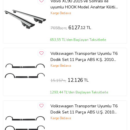
Volvo XC90 2015 ve Sonrası ile
uyumlu HOOK Model Anahtar Kilitli
Ara Atkı Tavan Barı GRİ
Kargo Bedava
6127
,12 TL
7658
,90 TL
653,55 TL'den Başlayan Taksitlerle
Volkswagen Transporter Uyumlu T6
Dodik Set 11 Parça ABS K.Ş. 2010
2014 Model Aras
Kargo Bedava
12.126
TL
15.157
TL
1293,44 TL'den Başlayan Taksitlerle
Volkswagen Transporter Uyumlu T6
Dodik Set 11 Parça ABS U.Ş. 2010
2014 Model Arası
Kargo Bedava