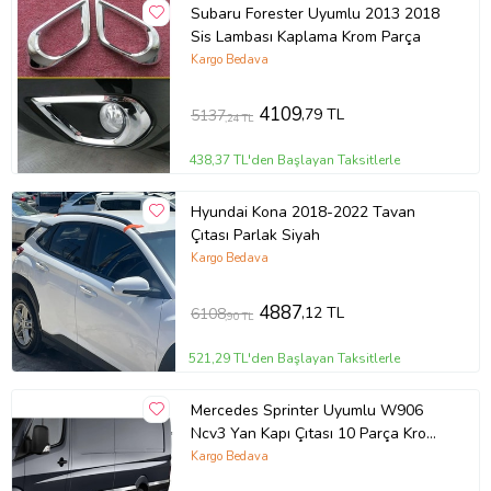
Subaru Forester Uyumlu 2013 2018
Sis Lambası Kaplama Krom Parça
Kargo Bedava
4109
,79 TL
5137
,24 TL
438,37 TL'den Başlayan Taksitlerle
Hyundai Kona 2018-2022 Tavan
Çıtası Parlak Siyah
Kargo Bedava
4887
,12 TL
6108
,90 TL
521,29 TL'den Başlayan Taksitlerle
Mercedes Sprinter Uyumlu W906
Ncv3 Yan Kapı Çıtası 10 Parça Krom
(Extra Uzun) 2006 Ve Sonrası
Kargo Bedava