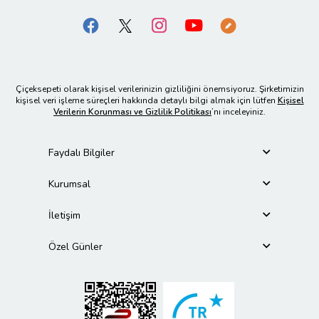
Çiçeksepeti olarak kişisel verilerinizin gizliliğini önemsiyoruz. Şirketimizin
kişisel veri işleme süreçleri hakkında detaylı bilgi almak için lütfen
Kişisel
Verilerin Korunması ve Gizlilik Politikası
’nı inceleyiniz.
Faydalı Bilgiler
Kurumsal
İletişim
Özel Günler