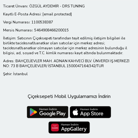
Ticaret Ünvanı: ÖZGÜL AYDEMİR - DRS TUNING
Kayıtlı E-Posta Adresi:
[email protected]
Vergi Numarası: 1100538387
Mersis Numarası: 5464908466200015
İletişim: Satıcının Çiçeksepeti tarafından teyit edilmiş iletişim bilgileri ile
birlikte tacir/esnaf/sanatkar olan satıcılar için merkez adresi;
tacir/esnaf/sanatkar olmayan satıcılar için merkez adresinin bulunduğu il
bilgisi, ad, soyad ve T.C. kimlik numarası kayıt altında bulunmaktadır.
Adres: BAHÇELİEVLER MAH. ADNAN KAHVECİ BLV. ÜNVERDI IŞ MERKEZI
NO: 73 B BAHÇELİEVLER/ İSTANBUL 1500047164/342/TUR
Şehir: İstanbul
Çiçeksepeti Mobil Uygulamamızı İndirin