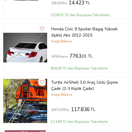
14.423
TL
18.029
TL
1538,51 TL'den Başlayan Taksitlerle
Honda Civic 9 Spoiler Bagaj Yüksek
(Işıklı) Abs 2012-2015
Kargo Bedava
7763
,01 TL
9703
,76 TL
828,05 TL'den Başlayan Taksitlerle
Turtle AirShell 3.0 Araç Üstü Şişme
Çadır (2-3 Kişilik Çadır)
Kargo Bedava
117.836
TL
147.295
TL
12.569 TL'den Başlayan Taksitlerle