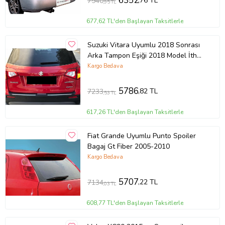
6352
,76 TL
7940
,95 TL
677,62 TL'den Başlayan Taksitlerle
Suzuki Vitara Uyumlu 2018 Sonrası
Arka Tampon Eşiği 2018 Model İthal
Üründür
Kargo Bedava
5786
,82 TL
7233
,53 TL
617,26 TL'den Başlayan Taksitlerle
Fiat Grande Uyumlu Punto Spoiler
Bagaj Gt Fiber 2005-2010
Kargo Bedava
5707
,22 TL
7134
,03 TL
608,77 TL'den Başlayan Taksitlerle