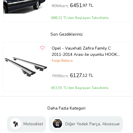
6451
,97 TL
8064
,96 TL
688,21 TL'den Başlayan Taksitlerle
Son Gezdikleriniz
Opel - Vauxhall Zafira Family C
2011-2014 Arası ile uyumlu HOOK
Model Anahtar Kilitli Ara Atkı Tavan
Kargo Bedava
Barı GRİ
6127
,12 TL
7658
,90 TL
653,55 TL'den Başlayan Taksitlerle
Daha Fazla Kategori
Motosiklet
Diğer Yedek Parça, Aksesuar