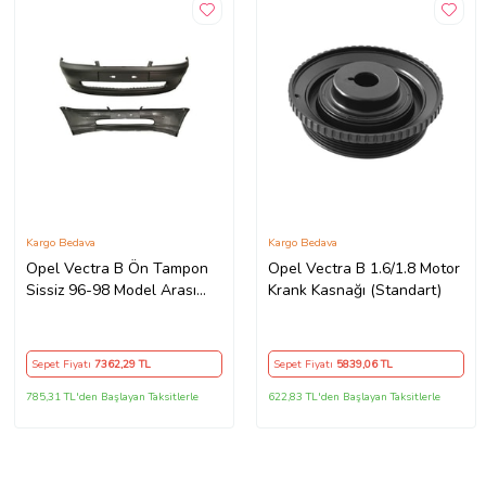
Kargo Bedava
Kargo Bedava
Opel Vectra B Ön Tampon
Opel Vectra B 1.6/1.8 Motor
Sissiz 96-98 Model Arası
Krank Kasnağı (Standart)
(Standart)
Sepet Fiyatı
7362
,29 TL
Sepet Fiyatı
5839
,06 TL
785,31 TL'den Başlayan Taksitlerle
622,83 TL'den Başlayan Taksitlerle