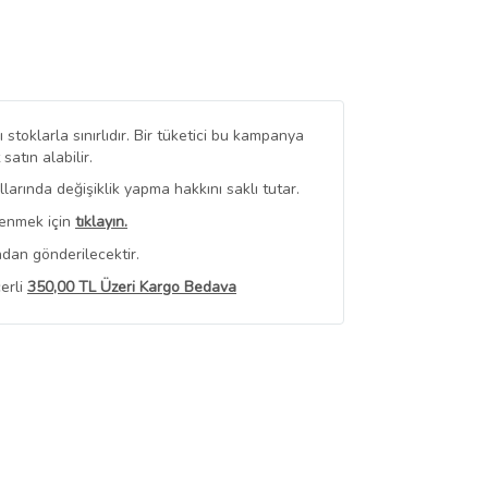
stoklarla sınırlıdır. Bir tüketici bu kampanya
tın alabilir.
arında değişiklik yapma hakkını saklı tutar.
renmek için
tıklayın.
ndan gönderilecektir.
erli
350,00 TL Üzeri Kargo Bedava
 Görüntüle
iyat bilgileri, satıcı tarafından