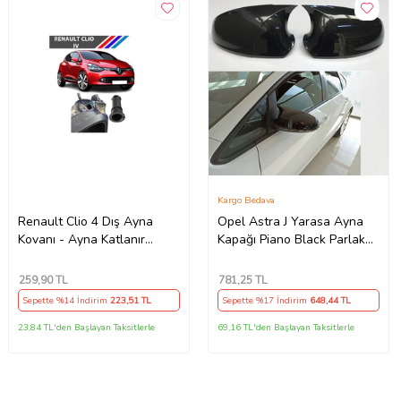
Kargo Bedava
Renault Clio 4 Dış Ayna
Opel Astra J Yarasa Ayna
Kovanı - Ayna Katlanır
Kapağı Piano Black Parlak
Destek Parçası 1 Adet
Siyah
490307706 M3625
259
,90 TL
781
,25 TL
Sepette %14 İndirim
223
,51 TL
Sepette %17 İndirim
648
,44 TL
23,84 TL'den Başlayan Taksitlerle
69,16 TL'den Başlayan Taksitlerle