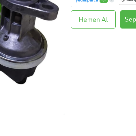
İyedekparca
9,3
Satıcı
Sep
Hemen Al