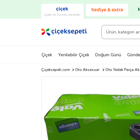
Çiçek ve Gurme Lezzetler
Çiçek
Yenilebilir Çiçek
Doğum Günü
Gönde
Çiçeksepeti.com
Oto Aksesuar
Oto Yedek Parça Ak