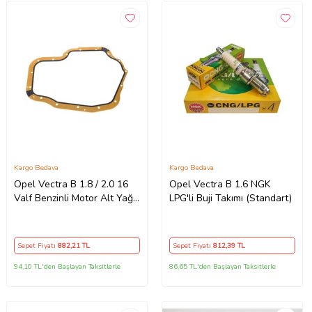
Kargo Bedava
Kargo Bedava
Opel Vectra B 1.8 / 2.0 16
Opel Vectra B 1.6 NGK
Valf Benzinli Motor Alt Yağ
LPG'li Buji Takımı (Standart)
Karter Contası Marka
(Standart)
Sepet Fiyatı
882
,21 TL
Sepet Fiyatı
812
,39 TL
94,10 TL'den Başlayan Taksitlerle
86,65 TL'den Başlayan Taksitlerle