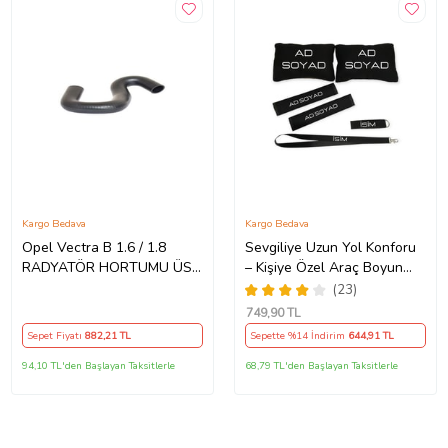
Kargo Bedava
Kargo Bedava
Opel Vectra B 1.6 / 1.8
Sevgiliye Uzun Yol Konforu
RADYATÖR HORTUMU ÜST
– Kişiye Özel Araç Boyun
(Standart)
Yastığı & Kemer Pedi Hediye
(23)
Seti
749
,90 TL
Sepet Fiyatı
882
,21 TL
Sepette %14 İndirim
644
,91 TL
94,10 TL'den Başlayan Taksitlerle
68,79 TL'den Başlayan Taksitlerle