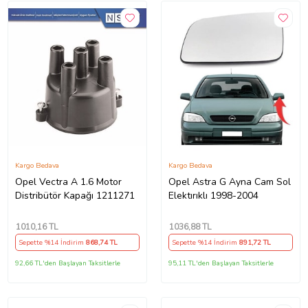
Kargo Bedava
Kargo Bedava
Opel Vectra A 1.6 Motor
Opel Astra G Ayna Cam Sol
Distribütör Kapağı 1211271
Elektırıklı 1998-2004
1010
,16 TL
1036
,88 TL
Sepette %14 İndirim
868
,74 TL
Sepette %14 İndirim
891
,72 TL
92,66 TL'den Başlayan Taksitlerle
95,11 TL'den Başlayan Taksitlerle