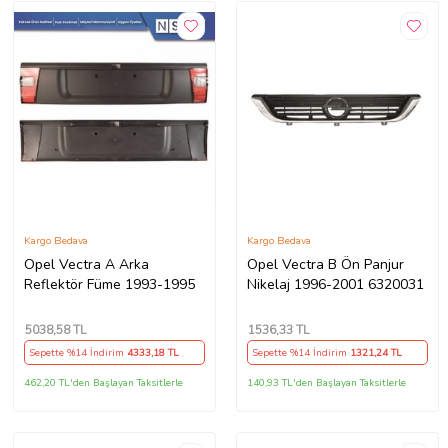
Kargo Bedava
Kargo Bedava
Opel Vectra A Arka
Opel Vectra B Ön Panjur
Reflektör Füme 1993-1995
Nikelaj 1996-2001 6320031
5038
,58 TL
1536
,33 TL
Sepette %14 İndirim
4333
,18 TL
Sepette %14 İndirim
1321
,24 TL
462,20 TL'den Başlayan Taksitlerle
140,93 TL'den Başlayan Taksitlerle