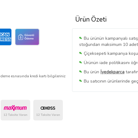
Ürün Özeti
Bu ürünün kampanyalı satışı 
stoğundan maksimum 10 adet sa
Çiçeksepeti kampanya koşull
Ürünün iade politikasını öğ
Bu ürün
İyedekparca
tarafı
deme esnasında kredi kartı bilgileriniz
Bu satıcının ürünlerinde geç
Bu Satıcının
Tüm Ürünlerini
Ürün sayfasında gördüğünüz f
belirlenmektedir.