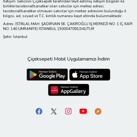
İletişim: Satıcının Çiçeksepeti tarafından teyit edilmiş iletişim bilgileri ile
birlikte tacir/esnaf/sanatkar olan satıcılar için merkez adresi;
tacir/esnaf/sanatkar olmayan satıcılar için merkez adresinin bulunduğu il
bilgisi, ad, soyad ve T.C. kimlik numarası kayıt altında bulunmaktadır.
Adres: İSTİKLAL MAH. ŞADIRVAN SK. ÇAKIROĞLU IŞ MERKEZI NO: 1 İÇ KAPI
NO: 140 ÜMRANİYE/ İSTANBUL 1500047091/341/TUR
Şehir: İstanbul
Çiçeksepeti Mobil Uygulamamızı İndirin