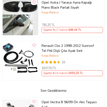
Opel Astra J Yarasa Ayna Kapağı
Piano Black Parlak Siyah
Kargo Bedava
781
,25 TL
Sepette %17 İndirim
648
,44 TL
Renault Clio 2 1998-2012 Sunroof
Tel Fitil Dişli Çıta Ayak Seti
Kargo Bedava
(2)
6337
,50 TL
Sepette %14 İndirim
5450
,25 TL
Son Gezdikleriniz
Opel Vectra B 96/99 Ön Aks Taşıyıcı