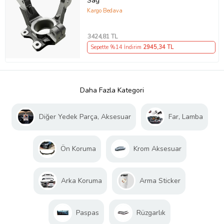
Sağ
Kargo Bedava
3424
,81 TL
Sepette %14 İndirim
2945
,34 TL
Daha Fazla Kategori
Diğer Yedek Parça, Aksesuar
Far, Lamba
Ön Koruma
Krom Aksesuar
Arka Koruma
Arma Sticker
Paspas
Rüzgarlık