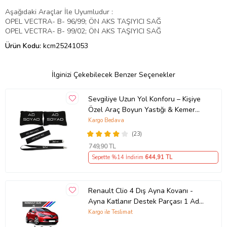
Aşağıdaki Araçlar İle Uyumludur :
OPEL VECTRA- B- 96/99; ÖN AKS TAŞIYICI SAĞ
OPEL VECTRA- B- 99/02; ÖN AKS TAŞIYICI SAĞ
Ürün Kodu:
kcm25241053
İlginizi Çekebilecek Benzer Seçenekler
Sevgiliye Uzun Yol Konforu – Kişiye
Özel Araç Boyun Yastığı & Kemer
Pedi Hediye Seti
Kargo Bedava
(23)
749
,90 TL
Sepette %14 İndirim
644
,91 TL
Renault Clio 4 Dış Ayna Kovanı -
Ayna Katlanır Destek Parçası 1 Adet
490307706 M3625
Kargo ile Teslimat