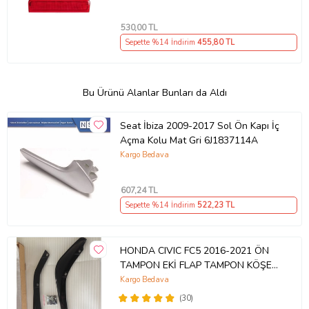
530
,00 TL
Sepette %14 İndirim
455
,80 TL
Bu Ürünü Alanlar Bunları da Aldı
Seat İbiza 2009-2017 Sol Ön Kapı İç
Açma Kolu Mat Gri 6J1837114A
Kargo Bedava
607
,24 TL
Sepette %14 İndirim
522
,23 TL
HONDA CIVIC FC5 2016-2021 ÖN
TAMPON EKİ FLAP TAMPON KÖŞESİ
TAKIM SAĞ SOL KAMPANYA ŞOKK
Kargo Bedava
FİYAT OEM
(30)