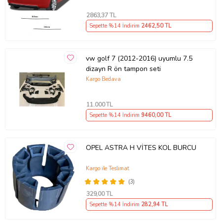
2863
,37 TL
Sepette %14 İndirim
2462
,50 TL
vw golf 7 (2012-2016) uyumlu 7.5
dizayn R ön tampon seti
Kargo Bedava
11.000
TL
Sepette %14 İndirim
9460
,00 TL
OPEL ASTRA H VİTES KOL BURCU
Kargo ile Teslimat
(3)
329
,00 TL
Sepette %14 İndirim
282
,94 TL