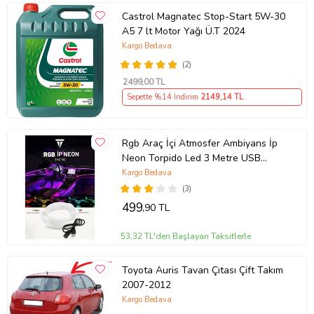
Castrol Magnatec Stop-Start 5W-30
A5 7 lt Motor Yağı Ü.T 2024
Kargo Bedava
(2)
2499
,00 TL
Sepette %14 İndirim
2149
,14 TL
Rgb Araç İçi Atmosfer Ambiyans İp
Neon Torpido Led 3 Metre USB
Girişli
Kargo Bedava
(3)
499
,90 TL
53,32 TL'den Başlayan Taksitlerle
Toyota Auris Tavan Çıtası Çift Takım
2007-2012
Kargo Bedava