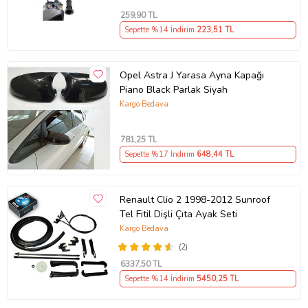
259
,90 TL
Sepette %14 İndirim
223
,51 TL
Opel Astra J Yarasa Ayna Kapağı
Piano Black Parlak Siyah
Kargo Bedava
781
,25 TL
Sepette %17 İndirim
648
,44 TL
Renault Clio 2 1998-2012 Sunroof
Tel Fitil Dişli Çıta Ayak Seti
Kargo Bedava
(2)
6337
,50 TL
Sepette %14 İndirim
5450
,25 TL