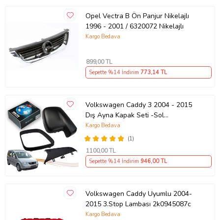
Opel Vectra B Ön Panjur Nikelajlı
1996 - 2001 / 6320072 Nikelajlı
Kargo Bedava
899
,00 TL
Sepette %14 İndirim
773
,14 TL
Volkswagen Caddy 3 2004 - 2015
Dış Ayna Kapak Seti -Sol
7E18575289 B9
Kargo Bedava
(1)
1100
,00 TL
Sepette %14 İndirim
946
,00 TL
Volkswagen Caddy Uyumlu 2004-
2015 3.Stop Lambası 2k0945087c
Kargo Bedava