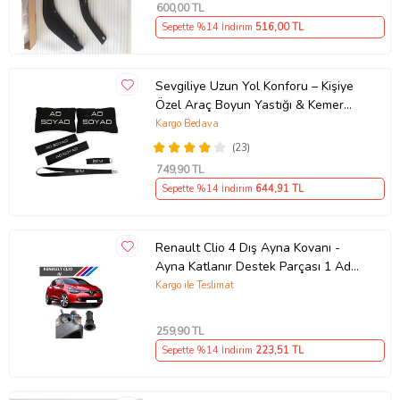
600
,00 TL
Sepette %14 İndirim
516
,00 TL
Sevgiliye Uzun Yol Konforu – Kişiye
Özel Araç Boyun Yastığı & Kemer
Pedi Hediye Seti
Kargo Bedava
(23)
749
,90 TL
Sepette %14 İndirim
644
,91 TL
Renault Clio 4 Dış Ayna Kovanı -
Ayna Katlanır Destek Parçası 1 Adet
490307706 M3625
Kargo ile Teslimat
259
,90 TL
Sepette %14 İndirim
223
,51 TL