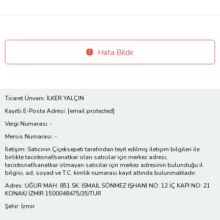
Hata Bildir
Ticaret Ünvanı: İLKER YALÇIN
Kayıtlı E-Posta Adresi:
[email protected]
Vergi Numarası: -
Mersis Numarası: -
İletişim: Satıcının Çiçeksepeti tarafından teyit edilmiş iletişim bilgileri ile
birlikte tacir/esnaf/sanatkar olan satıcılar için merkez adresi;
tacir/esnaf/sanatkar olmayan satıcılar için merkez adresinin bulunduğu il
bilgisi, ad, soyad ve T.C. kimlik numarası kayıt altında bulunmaktadır.
Adres: UĞUR MAH. 851 SK. İSMAİL SÖNMEZ İŞHANI NO: 12 İÇ KAPI NO: 21
KONAK/ İZMİR 1500048475/35/TUR
Şehir: İzmir