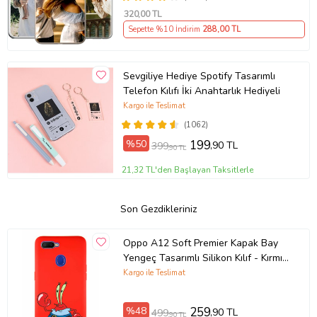
320
,00 TL
Sepette %10 İndirim
288
,00 TL
Sevgiliye Hediye Spotify Tasarımlı
Telefon Kılıfı İki Anahtarlık Hediyeli
Kargo ile Teslimat
(1062)
%50
199
,90 TL
399
,90 TL
21,32 TL'den Başlayan Taksitlerle
Son Gezdikleriniz
Oppo A12 Soft Premier Kapak Bay
Yengeç Tasarımlı Silikon Kılıf - Kırmızı
(Şeffaf)
Kargo ile Teslimat
%48
259
,90 TL
499
,90 TL