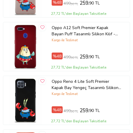
%48
259
,90 TL
499
,90 TL
Ürün Kodu:
kcm432733
27,72 TL'den Başlayan Taksitlerle
Oppo A12 Soft Premier Kapak
Bayan Puff Tasarımlı Silikon Kılıf -
Mürdüm (Şeffaf)
Kargo ile Teslimat
%48
259
,90 TL
499
,90 TL
27,72 TL'den Başlayan Taksitlerle
Oppo Reno 4 Lite Soft Premier
Kapak Bay Yengeç Tasarımlı Silikon
Kılıf - Siyah (Şeffaf)
Kargo ile Teslimat
%48
259
,90 TL
499
,90 TL
27,72 TL'den Başlayan Taksitlerle