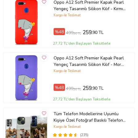
Oppo A12 Soft Premier Kapak Pearl
Yengeç Tasarımlı Silikon Kılıf - Kırmızı
(Şeffaf)
Kargo ile Teslimat
%48
259
,90 TL
499
,90 TL
27,72 TL'den Başlayan Taksitlerle
Oppo A12 Soft Premier Kapak Pearl
Yengeç Tasarımlı Silikon Kılıf - Mor
(Şeffaf)
Kargo ile Teslimat
%48
259
,90 TL
499
,90 TL
27,72 TL'den Başlayan Taksitlerle
Tüm Telefon Modellerine Uyumlu
Kişiye Özel Fotoğraf Baskılı Telefon
Kılıfı
Kargo ile Teslimat
(235)