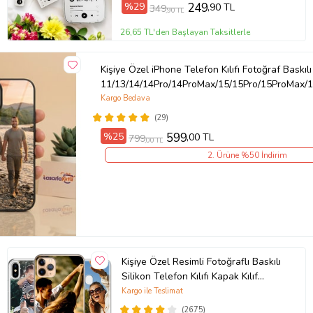
%29
249
,90 TL
349
,90 TL
26,65 TL'den Başlayan Taksitlerle
Kişiye Özel iPhone Telefon Kılıfı Fotoğraf Baskılı
11/13/14/14Pro/14ProMax/15/15Pro/15ProMax/1
Kargo Bedava
(29)
%25
599
,00 TL
799
,00 TL
2. Ürüne %50 İndirim
Kişiye Özel Resimli Fotoğraflı Baskılı
Silikon Telefon Kılıfı Kapak Kılıf
(Telefon Modelleri Açıklamada)
Kargo ile Teslimat
(2675)