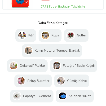
27,72 TL'den Başlayan Taksitlerle
Daha Fazla Kategori
Kılıf
Kupa
Güller
Kamp Matara, Termos, Bardak
Dekoratif Plaklar
Fotoğraf Baskı Kağıdı
Peluş Buketler
Gümüş Kolye
Papatya - Gerbera
Kelebek Buketi