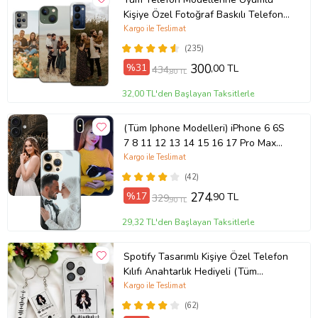
Kişiye Özel Fotoğraf Baskılı Telefon
Kılıfı
Kargo ile Teslimat
(235)
%31
300
,00 TL
434
,80 TL
32,00 TL'den Başlayan Taksitlerle
(Tüm Iphone Modelleri) iPhone 6 6S
7 8 11 12 13 14 15 16 17 Pro Max
Plus Mini Kişiye Özel Resimli
Kargo ile Teslimat
Fotoğraflı Kılıf
(42)
%17
274
,90 TL
329
,90 TL
29,32 TL'den Başlayan Taksitlerle
Spotify Tasarımlı Kişiye Özel Telefon
Kılıfı Anahtarlık Hediyeli (Tüm
Telefon Kılıfları Mevcuttur.)
Kargo ile Teslimat
(62)