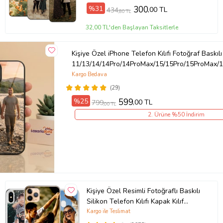
%31
300
,00 TL
434
,80 TL
32,00 TL'den Başlayan Taksitlerle
Kişiye Özel iPhone Telefon Kılıfı Fotoğraf Baskılı
11/13/14/14Pro/14ProMax/15/15Pro/15ProMax/1
Kargo Bedava
(29)
%25
599
,00 TL
799
,00 TL
2. Ürüne %50 İndirim
Kişiye Özel Resimli Fotoğraflı Baskılı
Silikon Telefon Kılıfı Kapak Kılıf
(Telefon Modelleri Açıklamada)
Kargo ile Teslimat