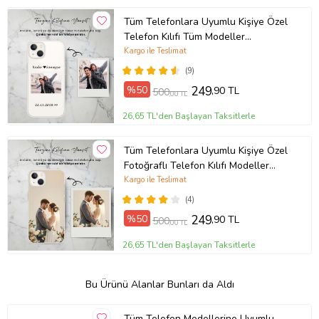
Tüm Telefonlara Uyumlu Kişiye Özel
Telefon Kılıfı Tüm Modeller
Açıklamada
Kargo ile Teslimat
(9)
%50
249
,90 TL
500
,00 TL
26,65 TL'den Başlayan Taksitlerle
Tüm Telefonlara Uyumlu Kişiye Özel
Fotoğraflı Telefon Kılıfı Modeller
Açıklamada
Kargo ile Teslimat
(4)
%50
249
,90 TL
500
,00 TL
26,65 TL'den Başlayan Taksitlerle
Bu Ürünü Alanlar Bunları da Aldı
Tüm Telefon Modellerine Uyumlu