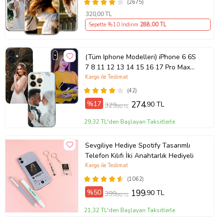
(2675)
320
,00 TL
Sepette %10 İndirim
288
,00 TL
(Tüm Iphone Modelleri) iPhone 6 6S
7 8 11 12 13 14 15 16 17 Pro Max
Plus Mini Kişiye Özel Resimli
Kargo ile Teslimat
Fotoğraflı Kılıf
(42)
%17
274
,90 TL
329
,90 TL
29,32 TL'den Başlayan Taksitlerle
Sevgiliye Hediye Spotify Tasarımlı
Telefon Kılıfı İki Anahtarlık Hediyeli
Kargo ile Teslimat
(1062)
%50
199
,90 TL
399
,90 TL
21,32 TL'den Başlayan Taksitlerle