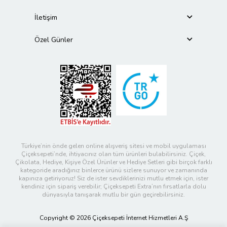
İletişim
Özel Günler
Türkiye’nin önde gelen online alışveriş sitesi ve mobil uygulaması
Çiçeksepeti’nde, ihtiyacınız olan tüm ürünleri bulabilirsiniz. Çiçek,
Çikolata, Hediye, Kişiye Özel Ürünler ve Hediye Setleri gibi birçok farklı
kategoride aradığınız binlerce ürünü sizlere sunuyor ve zamanında
kapınıza getiriyoruz! Siz de ister sevdiklerinizi mutlu etmek için, ister
kendiniz için sipariş verebilir; Çiçeksepeti Extra’nın fırsatlarla dolu
dünyasıyla tanışarak mutlu bir gün geçirebilirsiniz.
Copyright © 2026 Çiçeksepeti İnternet Hizmetleri A.Ş