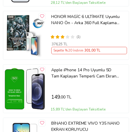
Kolay Kurulum: Tiknal Esnek Nano Kırılmaz Cam Ekran Koruyucu
28,12 TL'den Başlayan Taksitlerle
Film , kolay kurulum için özel olarak tasarlanmıştır. Ekranınızı
temizledikten sonra, koruyucuyu hızlıca ve düzgün bir şekilde
HONOR MAGİC 6 ULTİMATE Uyumlu
yerleştirebilirsiniz.
NANO Ön - Arka 360 Full Kaplama
Hd Ekran Koruyucu Darbe Emici -
MAXXPRO
Uyumlu Modeller: Tiknal Esnek Nano Kırılmaz Cam Ekran Koruyucu
(1)
Film modeline uyumludur, mükemmel koruma sağlar.
376
,25 TL
Sepette %20 İndirim
301
,00 TL
Telefonunuzun değerini korumak ve ekranını uzun ömürlü kılmak
için Tiknal Esnek Nano Kırılmaz Cam Ekran Koruyucu Filmyu bugün
Apple iPhone 14 Pro Uyumlu 5D
satın alın!
Tam Kaplayan Temperli Cam Ekran
Koruyucu
149
,00 TL
15,89 TL'den Başlayan Taksitlerle
BİNANO EXTREME VIVO Y35 NANO
EKRAN KORUYUCU