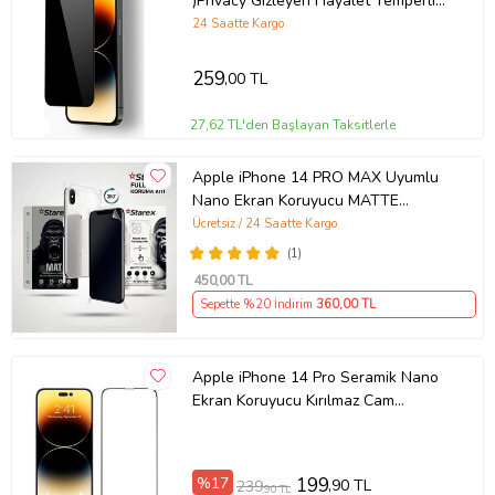
)Privacy Gizleyen Hayalet Temperli
Cam Ekran Koruyucu (Siyah)
24 Saatte Kargo
259
,00 TL
27,62 TL'den Başlayan Taksitlerle
Apple iPhone 14 PRO MAX Uyumlu
Nano Ekran Koruyucu MATTE
HAYALET - Full Arka Kaplama 360
Ücretsiz / 24 Saatte Kargo
Koruma STAREX
(1)
450
,00 TL
Sepette %20 İndirim
360
,00 TL
Apple iPhone 14 Pro Seramik Nano
Ekran Koruyucu Kırılmaz Cam
(Şeffaf)
%17
199
,90 TL
239
,90 TL