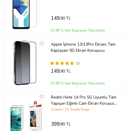
149
,90 TL
15,98 TL'den Başlayan Taksitlerle
Apple İphone 13/13Pro Ekranı Tam
Kaplayan 5D Ekran Koruyucu
(1)
Ürün Kodu:
kcm35518909
149
,90 TL
15,98 TL'den Başlayan Taksitlerle
Redmi Note 14 Pro 5G Uyumlu Tam
Yapışan Eğimli Cam Ekran Koruyucu
(Siyah)
Ücretsiz / 24 Saatte Kargo
399
,80 TL