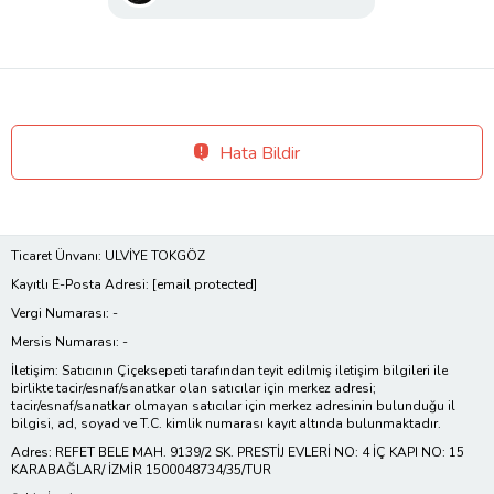
Hata Bildir
Ticaret Ünvanı: ULVİYE TOKGÖZ
Kayıtlı E-Posta Adresi:
[email protected]
Vergi Numarası: -
Mersis Numarası: -
İletişim: Satıcının Çiçeksepeti tarafından teyit edilmiş iletişim bilgileri ile
birlikte tacir/esnaf/sanatkar olan satıcılar için merkez adresi;
tacir/esnaf/sanatkar olmayan satıcılar için merkez adresinin bulunduğu il
bilgisi, ad, soyad ve T.C. kimlik numarası kayıt altında bulunmaktadır.
Adres: REFET BELE MAH. 9139/2 SK. PRESTİJ EVLERİ NO: 4 İÇ KAPI NO: 15
KARABAĞLAR/ İZMİR 1500048734/35/TUR