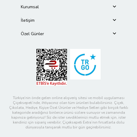
Kurumsal
İletişim
Özel Günler
Türkiye’nin önde gelen online alışveriş sitesi ve mobil uygulaması
Çiçeksepeti’nde, ihtiyacınız olan tüm ürünleri bulabilirsiniz. Çiçek,
Çikolata, Hediye, Kişiye Özel Ürünler ve Hediye Setleri gibi birçok farklı
kategoride aradığınız binlerce ürünü sizlere sunuyor ve zamanında
kapınıza getiriyoruz! Siz de ister sevdiklerinizi mutlu etmek için, ister
kendiniz için sipariş verebilir; Çiçeksepeti Extra’nın fırsatlarla dolu
dünyasıyla tanışarak mutlu bir gün geçirebilirsiniz.