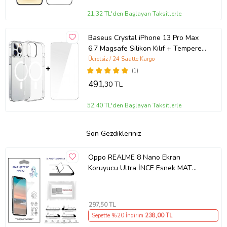
21,32 TL'den Başlayan Taksitlerle
Baseus Crystal iPhone 13 Pro Max
6.7 Magsafe Silikon Kılıf + Tempered
Ekran Koruyucu Set (Şeffaf)
Ücretsiz / 24 Saatte Kargo
(1)
491
,30 TL
52,40 TL'den Başlayan Taksitlerle
Son Gezdikleriniz
Oppo REALME 8 Nano Ekran
Koruyucu Ultra İNCE Esnek MAT
Şeffaf
297
,50 TL
Sepette %20 İndirim
238
,00 TL