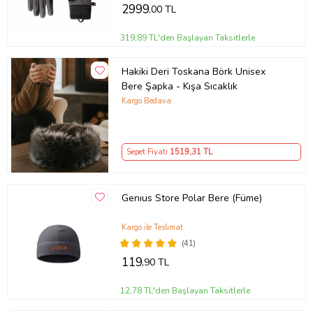
2999
,00 TL
319,89 TL'den Başlayan Taksitlerle
Hakiki Deri Toskana Börk Unisex
Bere Şapka - Kışa Sıcaklık
Kargo Bedava
Sepet Fiyatı
1519
,31 TL
Genıus Store Polar Bere (Füme)
Kargo ile Teslimat
(41)
119
,90 TL
12,78 TL'den Başlayan Taksitlerle