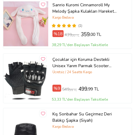
Sanrio Kuromi Cinnamoroll My
Melody Şapka Kulakları Hareket
Eden Şapka Işıklı Modlu Peluş Bere
Kargo Bedava
Şapka
(1)
%18
359
,00 TL
439
,00 TL
38,29 TL'den Başlayan Taksitlerle
Çocuklar için Koruma Destekli
Unisex Yarım Parmak Scooter
Bisiklet Eldiveni (Siyah)
Ücretsiz / 24 Saatte Kargo
%9
499
,99 TL
549
,99 TL
53,33 TL'den Başlayan Taksitlerle
Kış Sonbahar Su Geçirmez Deri
Balıkçı Şapka (Siyah)
Kargo Bedava