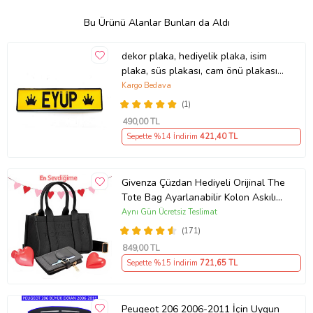
Bu Ürünü Alanlar Bunları da Aldı
dekor plaka, hediyelik plaka, isim
plaka, süs plakası, cam önü plakası,
tırcı plakası (Sarı-Siyah)
Kargo Bedava
(1)
490
,00 TL
Sepette %14 İndirim
421
,40 TL
Givenza Çüzdan Hediyeli Orijinal The
Tote Bag Ayarlanabilir Kolon Askılı
Yumuşak Deri Çapraz Mini El Kol ve
Aynı Gün Ücretsiz Teslimat
Omuz Çantası (Siyah)
(171)
849
,00 TL
Sepette %15 İndirim
721
,65 TL
Peugeot 206 2006-2011 İçin Uygun