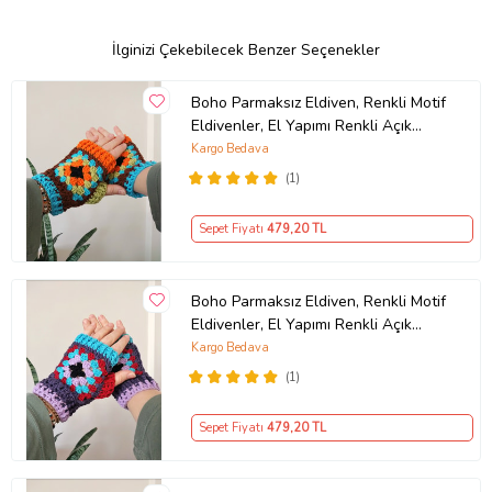
İlginizi Çekebilecek Benzer Seçenekler
Boho Parmaksız Eldiven, Renkli Motif
Eldivenler, El Yapımı Renkli Açık
Parmak Eldiveni, Kemzey Handmade
Kargo Bedava
Giyim Aksesuarları (Kahverengi)
(1)
Sepet Fiyatı
479
,20 TL
Boho Parmaksız Eldiven, Renkli Motif
Eldivenler, El Yapımı Renkli Açık
Parmak Eldiveni, Kemzey Handmade
Kargo Bedava
Giyim Aksesuarları (Mor)
(1)
Sepet Fiyatı
479
,20 TL