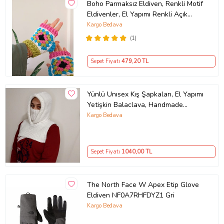
Boho Parmaksız Eldiven, Renkli Motif
Eldivenler, El Yapımı Renkli Açık
Parmak Eldiveni, Kemzey Handmade
Kargo Bedava
Giyim Aksesuarları (Ekru)
(1)
Sepet Fiyatı
479
,20 TL
Yünlü Unısex Kış Şapkaları, El Yapımı
Yetişkin Balaclava, Handmade
Kadın-Erkek Balaklava (Ekru)
Kargo Bedava
Sepet Fiyatı
1040
,00 TL
The North Face W Apex Etip Glove
Eldiven NF0A7RHFDYZ1 Gri
Kargo Bedava