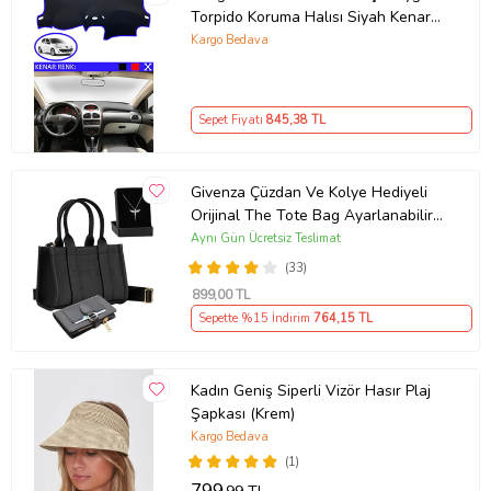
Torpido Koruma Halısı Siyah Kenar
Renk Mavi
Kargo Bedava
Sepet Fiyatı
845
,38 TL
Givenza Çüzdan Ve Kolye Hediyeli
Orijinal The Tote Bag Ayarlanabilir
Kolon Askılı Yumuşak Deri Çapraz
Aynı Gün Ücretsiz Teslimat
Mini El Kol ve Omuz Çantası (Siyah)
(33)
899
,00 TL
Sepette %15 İndirim
764
,15 TL
Kadın Geniş Siperli Vizör Hasır Plaj
Şapkası (Krem)
Kargo Bedava
(1)