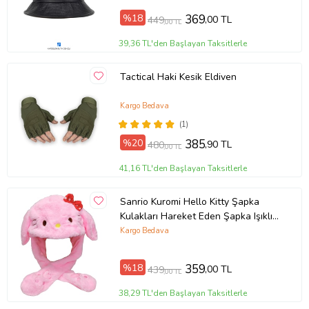
%18
369
,00 TL
449
,00 TL
39,36 TL'den Başlayan Taksitlerle
Tactical Haki Kesik Eldiven
Kargo Bedava
(1)
%20
385
,90 TL
480
,00 TL
41,16 TL'den Başlayan Taksitlerle
Sanrio Kuromi Hello Kitty Şapka
Kulakları Hareket Eden Şapka Işıklı
Modlu Peluş Bere Şapka
Kargo Bedava
%18
359
,00 TL
439
,00 TL
38,29 TL'den Başlayan Taksitlerle