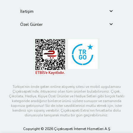
İletişim
Özel Günler
Türkiye’nin önde gelen online alışveriş sitesi ve mobil uygulaması
Çiçeksepeti’nde, ihtiyacınız olan tüm ürünleri bulabilirsiniz. Çiçek,
Çikolata, Hediye, Kişiye Özel Ürünler ve Hediye Setleri gibi birçok farklı
kategoride aradığınız binlerce ürünü sizlere sunuyor ve zamanında
kapınıza getiriyoruz! Siz de ister sevdiklerinizi mutlu etmek için, ister
kendiniz için sipariş verebilir; Çiçeksepeti Extra’nın fırsatlarla dolu
dünyasıyla tanışarak mutlu bir gün geçirebilirsiniz.
Copyright © 2026 Çiçeksepeti İnternet Hizmetleri A.Ş