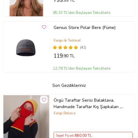
799
,99 TL
85,33 TL'den Başlayan Taksitlerle
Genıus Store Polar Bere (Füme)
Kargo ile Teslimat
(41)
119
,90 TL
12,78 TL'den Başlayan Taksitlerle
Son Gezdikleriniz
Örgü Taraftar Serisi Balaklava,
Handmade Taraftar Kış Şapkaları ,
Galatasaray Şapkası, Beşiktaş
Kargo Bedava
Şapkası, Trabzon Şapkası,
Fenerbahçe Şapkası, Kemzey
Handmade (Sarı-Kırmızı)
Sepet Fiyatı
880
,00 TL