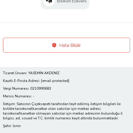
Bisiklet Eldiveni
Hata Bildir
Ticaret Ünvanı: YASEMİN AKDENİZ
Kayıtlı E-Posta Adresi:
[email protected]
Vergi Numarası: 0210990683
Mersis Numarası: -
İletişim: Satıcının Çiçeksepeti tarafından teyit edilmiş iletişim bilgileri ile
birlikte tacir/esnaf/sanatkar olan satıcılar için merkez adresi;
tacir/esnaf/sanatkar olmayan satıcılar için merkez adresinin bulunduğu il
bilgisi, ad, soyad ve T.C. kimlik numarası kayıt altında bulunmaktadır.
Şehir: İzmir