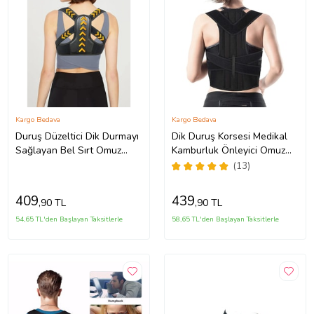
Kargo Bedava
Kargo Bedava
Duruş Düzeltici Dik Durmayı
Dik Duruş Korsesi Medikal
Sağlayan Bel Sırt Omuz
Kamburluk Önleyici Omuz
Korsesi Posture Correct Dik
Sırt Bel Korsesi Dik Durma
(13)
Duruş Korsesi Skolyoz
Aparatı Skolyoz Dik Durmak
İçin Korse
409
439
,90 TL
,90 TL
54,65 TL'den Başlayan Taksitlerle
58,65 TL'den Başlayan Taksitlerle