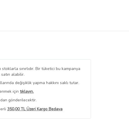
stoklarla sınırlıdır. Bir tüketici bu kampanya
tın alabilir.
arında değişiklik yapma hakkını saklı tutar.
renmek için
tıklayın.
dan gönderilecektir.
erli
350,00 TL Üzeri Kargo Bedava
 Görüntüle
iyat bilgileri, satıcı tarafından