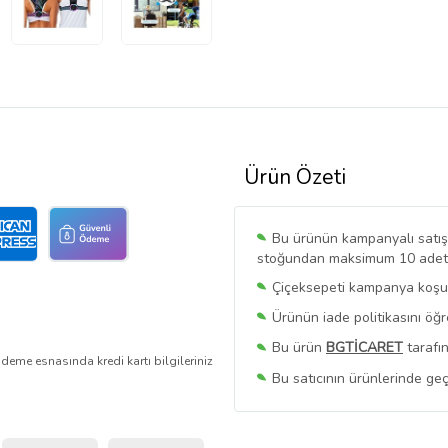
Ürün Özeti
Bu ürünün kampanyalı satışı 
stoğundan maksimum 10 adet sa
Çiçeksepeti kampanya koşull
Ürünün iade politikasını öğ
Bu ürün
BGTİCARET
tarafın
deme esnasında kredi kartı bilgileriniz
Bu satıcının ürünlerinde geç
Bu Satıcının
Tüm Ürünlerini
Ürün sayfasında gördüğünüz f