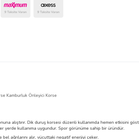
belirlenmektedir.
orse Kamburluk Önleyici Korse
onuna alıştırır. Dik duruş korsesi düzenli kullanımda hemen etkisini gös
her yerde kullanıma uygundur. Spor görünüme sahip bir üründür.
el ağrılarını alır, vücuttaki negatif enerjiyi çeker.