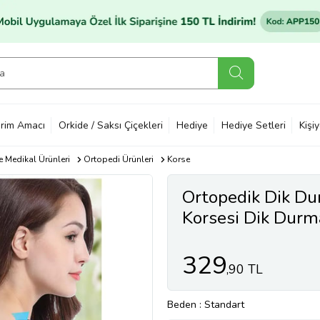
rim Amacı
Orkide / Saksı Çiçekleri
Hediye
Hediye Setleri
Kişi
e Medikal Ürünleri
Ortopedi Ürünleri
Korse
Ortopedik Dik Du
Korsesi Dik Durm
Kamburluk Önleyi
329
,90 TL
Beden
: Standart