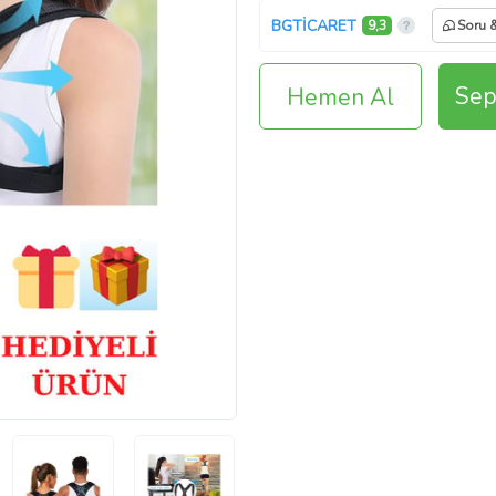
BGTİCARET
9,3
Soru 
Sep
Hemen Al