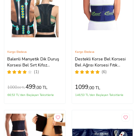
Kargo Bedava
Kargo Bedava
Balenli Manyetik Dik Duruş
Destekli Korse Bel Korsesi
Korsesi Bel Sırt Kifoz
Bel Ağrısı Korsesi Fıtık
Skolyoz Korsesi Dik Tutan
Korsesi Hb5220
(1)
(6)
Korse Kamburluk Dik
Oturma Aparatı (Siyah)
499
1099
1000
,00 TL
,00 TL
,00 TL
66,53 TL'den Başlayan Taksitlerle
146,53 TL'den Başlayan Taksitlerle