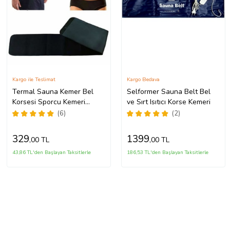
Kargo ile Teslimat
Kargo Bedava
Termal Sauna Kemer Bel
Selformer Sauna Belt Bel
Korsesi Sporcu Kemeri
ve Sırt Isıtıcı Korse Kemeri
Zayıflama Kemer Termal
(6)
(2)
Sauna Kemer Neopren Bel
Korse
329
1399
,00 TL
,00 TL
43,86 TL'den Başlayan Taksitlerle
186,53 TL'den Başlayan Taksitlerle