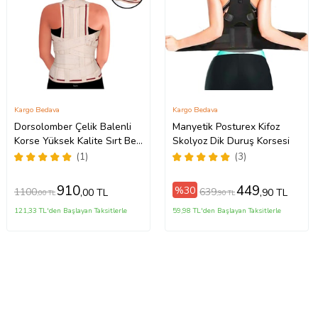
Kargo Bedava
Kargo Bedava
Dorsolomber Çelik Balenli
Manyetik Posturex Kifoz
Korse Yüksek Kalite Sırt Bel
Skolyoz Dik Duruş Korsesi
Tüm Vücut Destek Dik
(1)
(3)
Duruş Korsesi
910
449
%30
1100
639
,00 TL
,90 TL
,00 TL
,90 TL
121,33 TL'den Başlayan Taksitlerle
59,98 TL'den Başlayan Taksitlerle