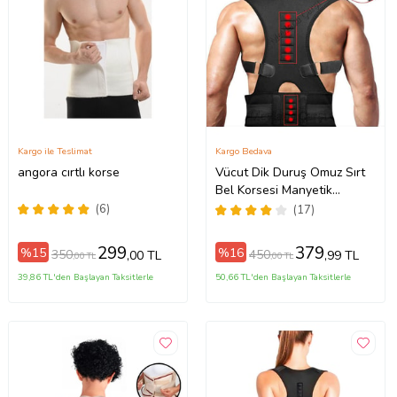
Kargo ile Teslimat
Kargo Bedava
angora cırtlı korse
Vücut Dik Duruş Omuz Sırt
Bel Korsesi Manyetik
Ortopedik Kamburluk
(6)
(17)
Önleyici Düzeltici Posturex
Korse
299
379
%15
%16
350
450
,00 TL
,99 TL
,00 TL
,00 TL
39,86 TL'den Başlayan Taksitlerle
50,66 TL'den Başlayan Taksitlerle