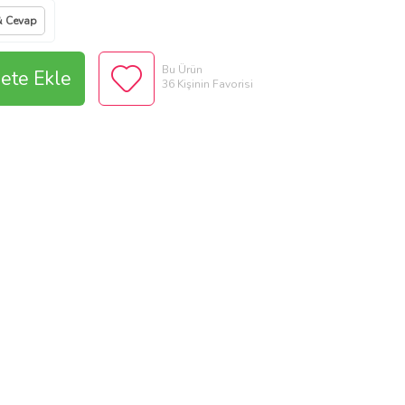
& Cevap
Bu Ürün
ete Ekle
36 Kişinin Favorisi