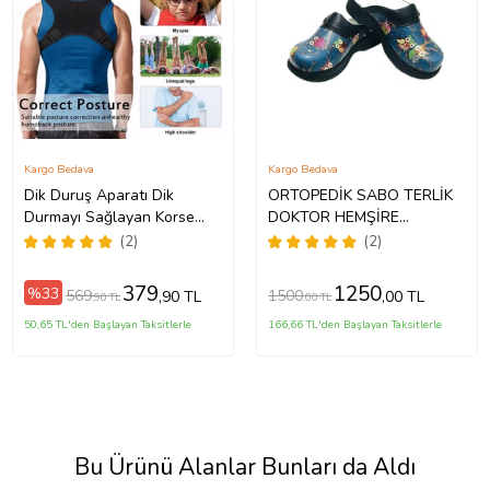
Kargo Bedava
Kargo Bedava
Dik Duruş Aparatı Dik
ORTOPEDİK SABO TERLİK
Durmayı Sağlayan Korse
DOKTOR HEMŞİRE
Omurga Bel Sırt Omuz
HASTANE AŞÇI TERLİĞİ
(2)
(2)
Baykuş (Mavi)
379
1250
%33
569
1500
,90 TL
,00 TL
,90 TL
,00 TL
50,65 TL'den Başlayan Taksitlerle
166,66 TL'den Başlayan Taksitlerle
Bu Ürünü Alanlar Bunları da Aldı