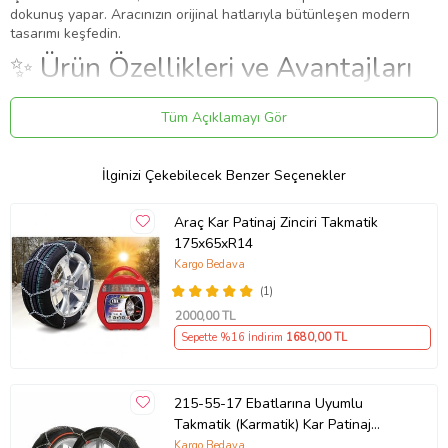
dokunuş yapar. Aracınızın orijinal hatlarıyla bütünleşen modern
tasarımı keşfedin.
✨ Ürün Özellikleri ve Avantajları
✔
Birebir Uyum:
Aracınızın orijinal ölçülerine sadık kalınarak
Tüm Açıklamayı Gör
üretilmiştir.
✔
Malzeme:
Paslanmaz Çelik
Uygulama
İlginizi Çekebilecek Benzer Seçenekler
Aracınızın ölçülerine uygundur. Montaj işlemi el yatkınlığı
gerektirebilir.
Araç Kar Patinaj Zinciri Takmatik
Marka: Mefatech
175x65xR14
Zincir Tipi: Takmatik X Model
Kargo Bedava
Paket İçeriği
(1)
: Özel taşıma çantası ve 2 adet kar zinciri
2000
,00 TL
Sepette %16 İndirim
1680
,00 TL
Güvenli Teslimat
Siparişleriniz darbe emici özel ambalajlarla, kargoda zarar
görmeyecek şekilde paketlenerek tarafınıza ulaştırılır. %100
215-55-17 Ebatlarına Uyumlu
Müşteri memnuniyeti garantisiyle.
Takmatik (Karmatik) Kar Patinaj
Zinciri Space (Gri)
Kargo Bedava