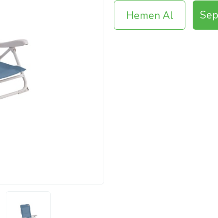
Sep
Hemen Al