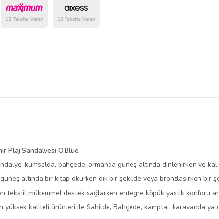
belirlenmektedir.
ır Plaj Sandalyesi O.Blue
andalye, kumsalda, bahçede, ormanda güneş altında dinlenirken ve kal
 güneş altında bir kitap okurken dik bir şekilde veya bronzlaşırken bir ş
en tekstil mükemmel destek sağlarken entegre köpük yastık konforu artı
 yüksek kaliteli ürünleri ile Sahilde, Bahçede, kampta , karavanda ya d