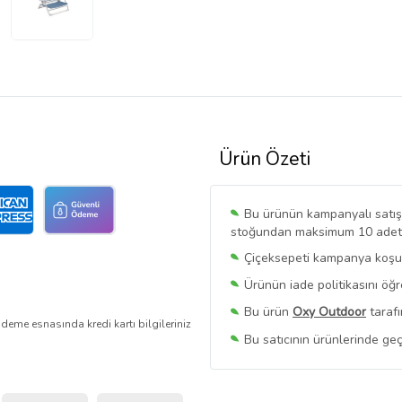
Ürün Özeti
Bu ürünün kampanyalı satışı 
stoğundan maksimum 10 adet sa
Çiçeksepeti kampanya koşull
Ürünün iade politikasını öğ
Bu ürün
Oxy Outdoor
tarafı
deme esnasında kredi kartı bilgileriniz
Bu satıcının ürünlerinde geç
Bu Satıcının
Tüm Ürünlerini
Ürün sayfasında gördüğünüz f