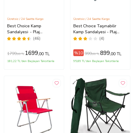
Ücretsiz / 24 Saatte Kargo
Ücretsiz / 24 Saatte Kargo
Best Choice Kamp
Best Choıce Taşınabilir
Sandalyesi· - Plaj
Kamp Sandalyesi - Plaj
Sandalyesi· 2'li
Sandalyesi
(46)
(4)
1699
899
%10
1799
999
,00 TL
,00 TL
,00 TL
,00 TL
181,22 TL'den Başlayan Taksitlerle
95,89 TL'den Başlayan Taksitlerle