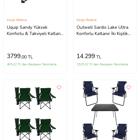
Kargo Bedava
Kargo Bedava
Uquip Sandy Yüksek
Outwell Sardis Lake Ultra
Konforlu & Takviyeli Katlanır
Konforlu Katlanır İki Kişilik
Plaj ve Kamp Sandalyesi
Doğa Sandalyesi
3799
14.299
,00 TL
TL
405,22 TL'den Başlayan Taksitlerle
1525,22 TL'den Başlayan Taksitlerle