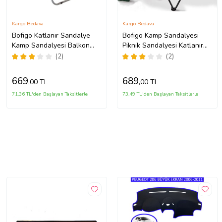
Kargo Bedava
Kargo Bedava
Bofigo Katlanır Sandalye
Bofigo Kamp Sandalyesi
Kamp Sandalyesi Balkon
Piknik Sandalyesi Katlanır
Sandalyesi Katlanabilir
Sandalye Taşıma Çantalı
(2)
(2)
Piknik ve Bahçe Sandalyesi
Kamp Sandalyesi Yeşil
Kırmızı
669
689
,00 TL
,00 TL
71,36 TL'den Başlayan Taksitlerle
73,49 TL'den Başlayan Taksitlerle