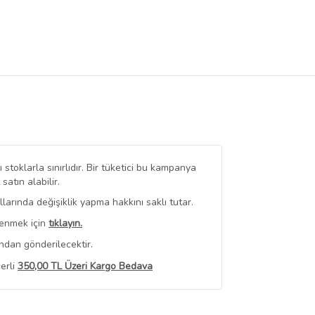
stoklarla sınırlıdır. Bir tüketici bu kampanya
tın alabilir.
arında değişiklik yapma hakkını saklı tutar.
renmek için
tıklayın.
ndan gönderilecektir.
erli
350,00 TL Üzeri Kargo Bedava
 Görüntüle
iyat bilgileri, satıcı tarafından