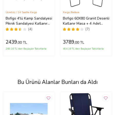
Ücretsiz / 24 Saatte Kargo
Kargo Bedava
Bofigo 4'lü Kamp Sandalyesi
Bofigo 60X80 Granit Desenli
Piknik Sandalyesi Katlanır
Katlanır Masa + 4 Adet
Sandalye Taşıma Çantalı
Katlanır Sandalye Kamp Seti
(4)
(7)
Kamp Sandalyesi Yeşi
Bahçe Takımı Lacivert
2439
3789
,00 TL
,00 TL
260,16 TL'den Başlayan Taksitlerle
404,16 TL'den Başlayan Taksitlerle
Bu Ürünü Alanlar Bunları da Aldı