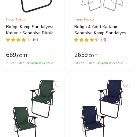
Kargo Bedava
Kargo Bedava
Bofigo Kamp Sandalyesi
Bofigo 4 Adet Katlanır
Katlanır Sandalye Piknik
Sandalye Kamp Sandalyesi
Sandalyesi Plaj Sandalyesi
Balkon Sandalyesi
(6)
(3)
Lacivert.
Katlanabilir Piknik ve Bahçe
Sandalyesi Kırmızı
669
2659
,00 TL
,00 TL
71,36 TL'den Başlayan Taksitlerle
283,62 TL'den Başlayan Taksitlerle