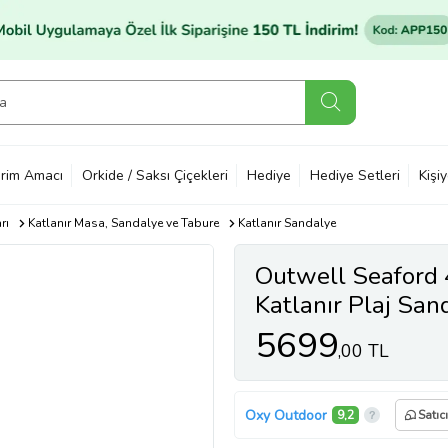
rim Amacı
Orkide / Saksı Çiçekleri
Hediye
Hediye Setleri
Kişi
rı
Katlanır Masa, Sandalye ve Tabure
Katlanır Sandalye
Outwell Seaford 
Katlanır Plaj San
5699
,00 TL
Oxy Outdoor
9,2
Satıc