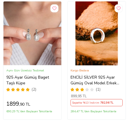
Aynı Gün Ücretsiz Teslimat
Kargo Bedava
925 Ayar Gümüş Baget
ENCİLİ SİLVER 925 Ayar
Taşlı Küpe
Gümüş Oval Model Erkek
Küpe
(2)
(1)
899
,95 TL
1899
Sepette %13 İndirim
782
,96 TL
,90 TL
690,29 TL'den Başlayan Taksitlerle
284,47 TL'den Başlayan Taksitlerle