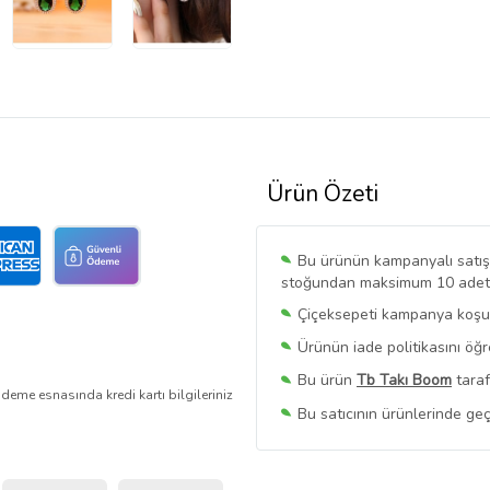
Ürün Özeti
Bu ürünün kampanyalı satışı 
stoğundan maksimum 10 adet sa
Çiçeksepeti kampanya koşull
Ürünün iade politikasını öğ
Bu ürün
Tb Takı Boom
taraf
deme esnasında kredi kartı bilgileriniz
Bu satıcının ürünlerinde geç
Bu Satıcının
Tüm Ürünlerini
Ürün sayfasında gördüğünüz f