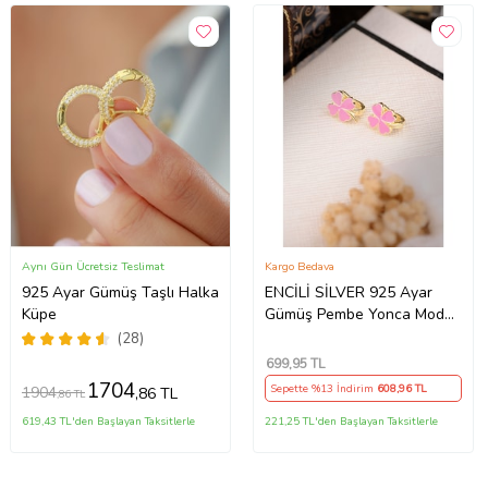
Aynı Gün Ücretsiz Teslimat
Kargo Bedava
925 Ayar Gümüş Taşlı Halka
ENCİLİ SİLVER 925 Ayar
Küpe
Gümüş Pembe Yonca Model
Çocuk J Küpe (Gold)
(28)
699
,95 TL
1704
Sepette %13 İndirim
608
,96 TL
1904
,86 TL
,86 TL
619,43 TL'den Başlayan Taksitlerle
221,25 TL'den Başlayan Taksitlerle