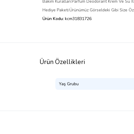
Bakım Kuralları:Parfüm Deodorant Krem Ve Su İ
Hediye Paketi:Ürünümüz Görseldeki Gibi Size Öze
Ürün Kodu:
kcm31831726
Ürün Özellikleri
Yaş Grubu