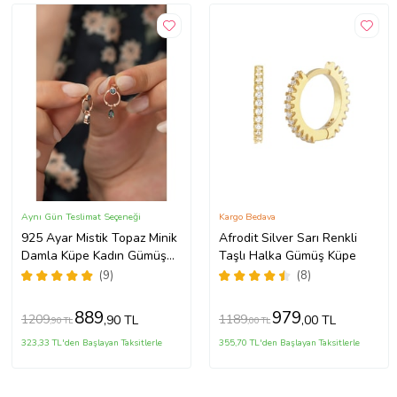
Aynı Gün Teslimat Seçeneği
Kargo Bedava
925 Ayar Mistik Topaz Minik
Afrodit Silver Sarı Renkli
Damla Küpe Kadın Gümüş
Taşlı Halka Gümüş Küpe
Küpe
(9)
(8)
889
979
1209
1189
,90 TL
,00 TL
,90 TL
,00 TL
323,33 TL'den Başlayan Taksitlerle
355,70 TL'den Başlayan Taksitlerle