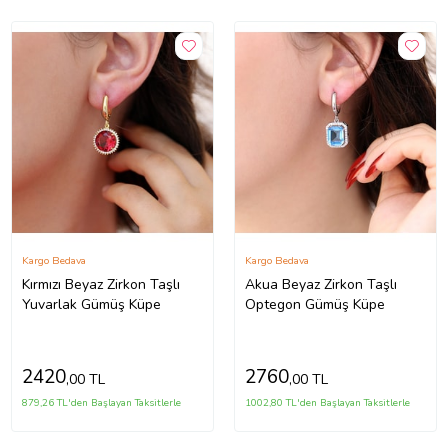
Kargo Bedava
Kargo Bedava
Kırmızı Beyaz Zirkon Taşlı
Akua Beyaz Zirkon Taşlı
Yuvarlak Gümüş Küpe
Optegon Gümüş Küpe
2420
2760
,00 TL
,00 TL
879,26 TL'den Başlayan Taksitlerle
1002,80 TL'den Başlayan Taksitlerle