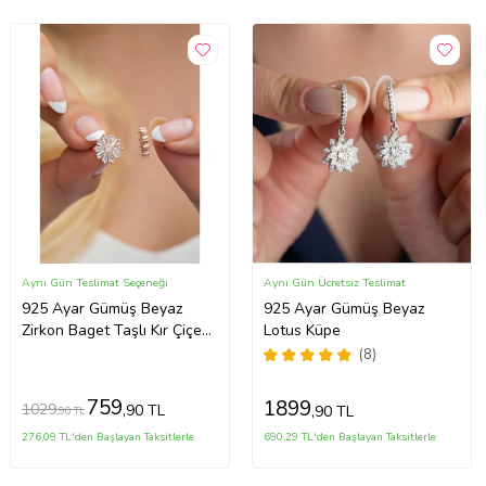
Aynı Gün Teslimat Seçeneği
Aynı Gün Ücretsiz Teslimat
925 Ayar Gümüş Beyaz
925 Ayar Gümüş Beyaz
Zirkon Baget Taşlı Kır Çiçeği
Lotus Küpe
Küpe
(8)
759
1899
1029
,90 TL
,90 TL
,90 TL
276,09 TL'den Başlayan Taksitlerle
690,29 TL'den Başlayan Taksitlerle