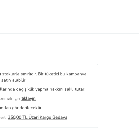
stoklarla sınırlıdır. Bir tüketici bu kampanya
tın alabilir.
arında değişiklik yapma hakkını saklı tutar.
renmek için
tıklayın.
ından gönderilecektir.
erli
350,00 TL Üzeri Kargo Bedava
 Görüntüle
iyat bilgileri, satıcı tarafından