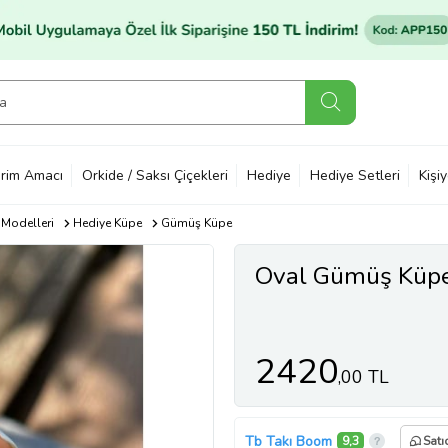
rim Amacı
Orkide / Saksı Çiçekleri
Hediye
Hediye Setleri
Kişi
 Modelleri
Hediye Küpe
Gümüş Küpe
Oval Gümüş Küpe 
2420
,00 TL
Tb Takı Boom
9,3
Satı