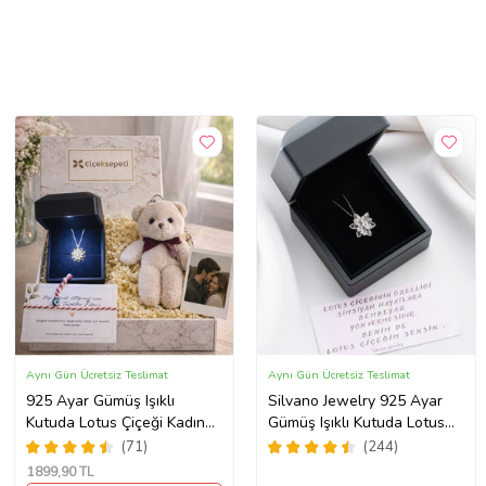
Aynı Gün Ücretsiz Teslimat
Aynı Gün Ücretsiz Teslimat
925 Ayar Gümüş Işıklı
Silvano Jewelry 925 Ayar
Kutuda Lotus Çiçeği Kadın
Gümüş Işıklı Kutuda Lotus
Kolye , Peluş Ayıcık
Kolye
(71)
(244)
Anahtarlık Marteniçka
1899
,90 TL