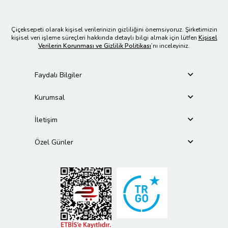
Çiçeksepeti olarak kişisel verilerinizin gizliliğini önemsiyoruz. Şirketimizin
kişisel veri işleme süreçleri hakkında detaylı bilgi almak için lütfen
Kişisel
Verilerin Korunması ve Gizlilik Politikası
’nı inceleyiniz.
Faydalı Bilgiler
Kurumsal
İletişim
Özel Günler