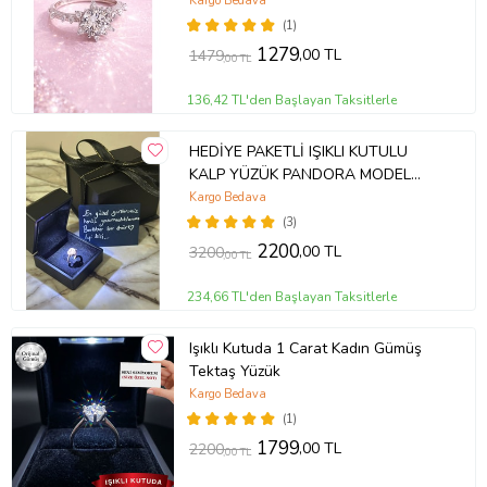
Kargo Bedava
(1)
1279
,00 TL
1479
,00 TL
136,42 TL'den Başlayan Taksitlerle
HEDİYE PAKETLİ IŞIKLI KUTULU
KALP YÜZÜK PANDORA MODEL
YÜZÜK
Kargo Bedava
(3)
2200
,00 TL
3200
,00 TL
234,66 TL'den Başlayan Taksitlerle
Işıklı Kutuda 1 Carat Kadın Gümüş
Tektaş Yüzük
Kargo Bedava
(1)
1799
,00 TL
2200
,00 TL