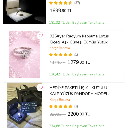
(37)
1699
,90 TL
181,32 TL'den Başlayan Taksitlerle
925Ayar Radyum Kaplama Lotus
Çiçeği Aşk Güneşi Gümüş Yüzük
Kargo Bedava
(1)
1279
,00 TL
1479
,00 TL
136,42 TL'den Başlayan Taksitlerle
HEDİYE PAKETLİ IŞIKLI KUTULU
KALP YÜZÜK PANDORA MODEL
YÜZÜK
Kargo Bedava
(3)
2200
,00 TL
3200
,00 TL
234,66 TL'den Başlayan Taksitlerle