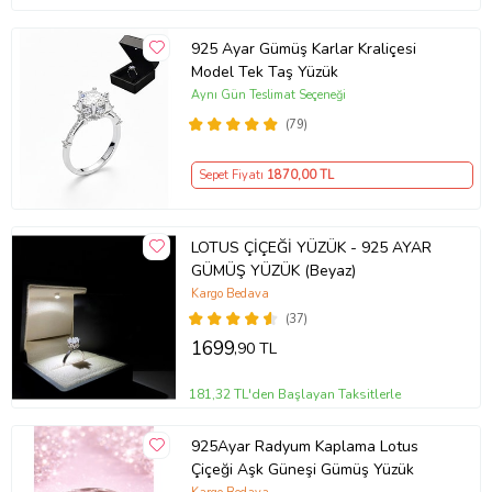
925 Ayar Gümüş Karlar Kraliçesi
Model Tek Taş Yüzük
Aynı Gün Teslimat Seçeneği
(79)
Sepet Fiyatı
1870
,00 TL
LOTUS ÇİÇEĞİ YÜZÜK - 925 AYAR
GÜMÜŞ YÜZÜK (Beyaz)
Kargo Bedava
(37)
1699
,90 TL
181,32 TL'den Başlayan Taksitlerle
925Ayar Radyum Kaplama Lotus
Çiçeği Aşk Güneşi Gümüş Yüzük