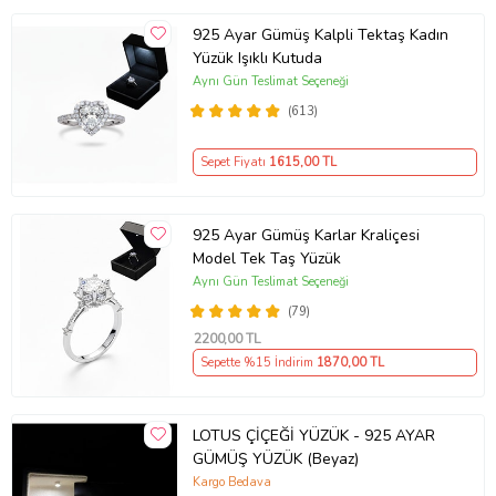
925 Ayar Gümüş Kalpli Tektaş Kadın
Yüzük Işıklı Kutuda
Aynı Gün Teslimat Seçeneği
(613)
Sepet Fiyatı
1615
,00 TL
925 Ayar Gümüş Karlar Kraliçesi
Model Tek Taş Yüzük
Aynı Gün Teslimat Seçeneği
(79)
2200
,00 TL
Sepette %15 İndirim
1870
,00 TL
LOTUS ÇİÇEĞİ YÜZÜK - 925 AYAR
GÜMÜŞ YÜZÜK (Beyaz)
Kargo Bedava