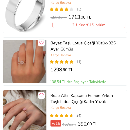
2
Kargo Bedava
(10)
1713
,00 TL
5500
,00 TL
2. Ürüne %15 İndirim
Beyaz Taşlı Lotus Çiçeği Yüzük-925
Ayar Gümüş
Kargo Bedava
(11)
1298
,90 TL
138,54 TL'den Başlayan Taksitlerle
Rose Altın Kaplama Pembe Zirkon
Taşlı Lotus Çiçeği Kadın Yüzük
Kargo Bedava
(24)
%16
390
,00 TL
467
,00 TL