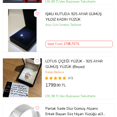
191,89 TL'den Başlayan Taksitlerle
IŞIKLI KUTUDA 925 AYAR GÜMÜŞ
YILDIZ KADIN YÜZÜK
Aynı Gün Ücretsiz Teslimat
Sepet Fiyatı
1708
,70 TL
LOTUS ÇİÇEĞİ YÜZÜK - 925 AYAR
GÜMÜŞ YÜZÜK (Beyaz)
Kargo Bedava
(40)
1799
,90 TL
191,98 TL'den Başlayan Taksitlerle
Parlak Sade Düz Gümüş Alyans
Erkek Bayan Söz Nişan Yüzüğü al38-