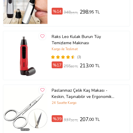
%14
298
,95 TL
348
,95 TL
Raks Leo Kulak Burun Tüy
Temizleme Makinası
Kargo ile Teslimat
(3)
%17
213
,00 TL
255
,60 TL
Paslanmaz Çelik Kaş Makası -
Keskin, Taşınabilir ve Ergonomik
Erkekler ve Kadınlar İçin burun-kulak
24 Saatte Kargo
Kıl Alma Makası
%39
207
,00 TL
337
,00 TL