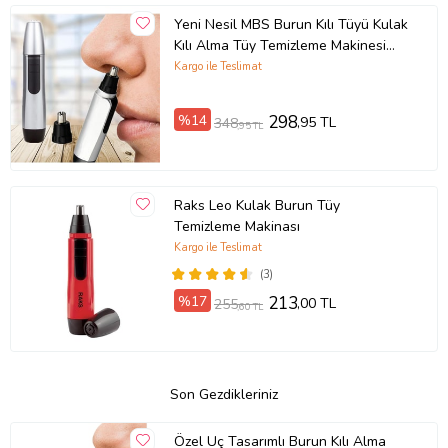
Yeni Nesil MBS Burun Kılı Tüyü Kulak
Kılı Alma Tüy Temizleme Makinesi
Kablosuz
Kargo ile Teslimat
%14
298
,95 TL
348
,95 TL
Raks Leo Kulak Burun Tüy
Temizleme Makinası
Kargo ile Teslimat
(3)
%17
213
,00 TL
255
,60 TL
Son Gezdikleriniz
Özel Uç Tasarımlı Burun Kılı Alma