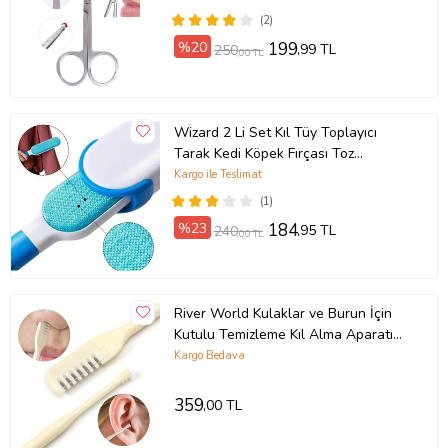
(2)
%20
199
,99 TL
250
,00 TL
Wizard 2 Li Set Kıl Tüy Toplayıcı
Tarak Kedi Köpek Fırçası Toz
Temizleyici Rulo
Kargo ile Teslimat
(1)
%23
184
,95 TL
240
,00 TL
River World Kulaklar ve Burun İçin
Kutulu Temizleme Kıl Alma Aparatı
İkisi Birarada
Kargo Bedava
359
,00 TL