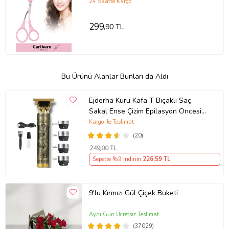
Şekillendirme Makası
24 Saatte Kargo
299
,90 TL
Bu Ürünü Alanlar Bunları da Aldı
Ejderha Kuru Kafa T Bıçaklı Saç
Sakal Ense Çizim Epilasyon Öncesi
Tıraş Traş Makinesi
Kargo ile Teslimat
(20)
249
,00 TL
Sepette %9 İndirim
226
,59 TL
9'lu Kırmızı Gül Çiçek Buketi
Aynı Gün Ücretsiz Teslimat
(37029)