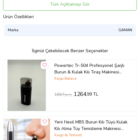
Tüm Açıklamayı Gör
Ürün Özellikleri
Marka
GAMAN
İlginizi Çekebilecek Benzer Seçenekler
Powertec Tr-504 Profesyonel Şarjlı
Burun & Kulak Kılı Tıraş Makinesi
(9600 Rpm)
Kargo Bedava
Ürün Kodu:
kcm96453741
1264
,99 TL
1847
,99 TL
Yeni Nesil MBS Burun Kılı Tüyü Kulak
Kılı Alma Tüy Temizleme Makinesi
Kablosuz
Kargo ile Teslimat