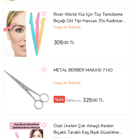
River World Yüz İçin Tüy Temizleme
Bıçağı Cilt Tipi Hassas 3'lü Kadınlar
İçin
Kargo ile Teslimat
309
,00 TL
METAL BERBER MAKASI 7 NO
Kargo ile Teslimat
%44
329
,00 TL
589
,00 TL
Özel Üretim Çok Amaçlı Keskin
Bıçaklı Taraklı Kaş Bıyık Düzeltme