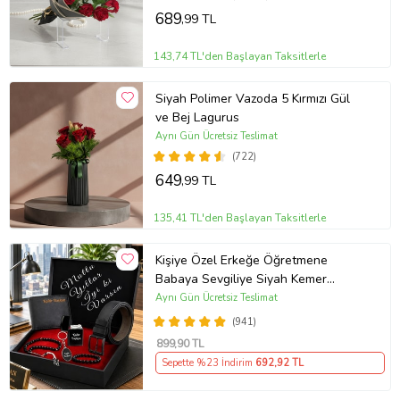
689
,99 TL
143,74 TL'den Başlayan Taksitlerle
Siyah Polimer Vazoda 5 Kırmızı Gül
ve Bej Lagurus
Aynı Gün Ücretsiz Teslimat
(722)
649
,99 TL
135,41 TL'den Başlayan Taksitlerle
Kişiye Özel Erkeğe Öğretmene
Babaya Sevgiliye Siyah Kemer
Cüzdan Çakmak Seti Hediye Seti
Aynı Gün Ücretsiz Teslimat
(941)
899
,90 TL
Sepette %23 İndirim
692
,92 TL