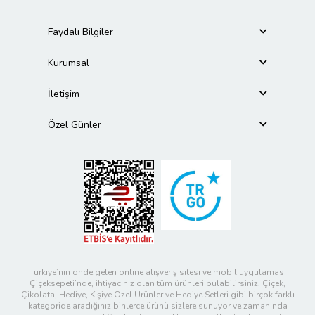
Faydalı Bilgiler
Kurumsal
İletişim
Özel Günler
Türkiye’nin önde gelen online alışveriş sitesi ve mobil uygulaması
Çiçeksepeti’nde, ihtiyacınız olan tüm ürünleri bulabilirsiniz. Çiçek,
Çikolata, Hediye, Kişiye Özel Ürünler ve Hediye Setleri gibi birçok farklı
kategoride aradığınız binlerce ürünü sizlere sunuyor ve zamanında