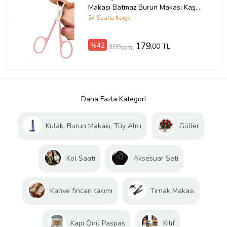
Makası Batmaz Burun Makası Kaş
Makası
24 Saatte Kargo
%42
179
,00 TL
309
,00 TL
Daha Fazla Kategori
Kulak, Burun Makası, Tüy Alıcı
Güller
Kol Saati
Aksesuar Seti
Kahve fincan takımı
Tırnak Makası
Kapı Önü Paspas
Kılıf