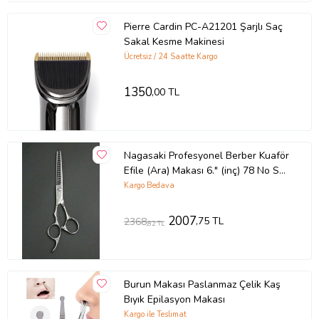
Pierre Cardin PC-A21201 Şarjlı Saç
Sakal Kesme Makinesi
Ücretsiz / 24 Saatte Kargo
1350
,00 TL
Nagasaki Profesyonel Berber Kuaför
Efile (Ara) Makası 6." (inç) 78 No Sol
El Makası
Kargo Bedava
2007
,75 TL
2368
,82 TL
Burun Makası Paslanmaz Çelik Kaş
Bıyık Epilasyon Makası
Kargo ile Teslimat