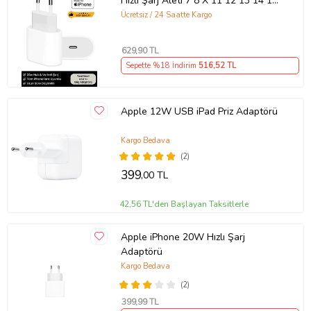
Hızlı Şarj Aleti 7 8 X 11 12 13 14 15
16 İçin Type-C Girişli Adaptör
Ücretsiz / 24 Saatte Kargo
629
,90 TL
Sepette %18 İndirim
516
,52 TL
Apple 12W USB iPad Priz Adaptörü
Kargo Bedava
(2)
399
,00 TL
42,56 TL'den Başlayan Taksitlerle
Apple iPhone 20W Hızlı Şarj
Adaptörü
Kargo Bedava
(2)
399
,99 TL