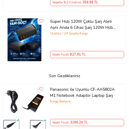
Sepette %10 İndirim
359
,99 TL
Süper Hızlı 120W Çoklu Şarj Aleti
Aynı Anda 6 Cihaz Şarj 120W Hızlı
Şarj İstasyonu Çoklu USB & Type-C
Ücretsiz / 24 Saatte Kargo
Girişli Akıllı Şarj Cihazı
Sepet Fiyatı
827
,91 TL
Son Gezdikleriniz
Panasonic ile Uyumlu CF-AA5802A
M1 Notebook Adaptör Laptop Şarj
Kargo Bedava
Sepet Fiyatı
3296
,24 TL