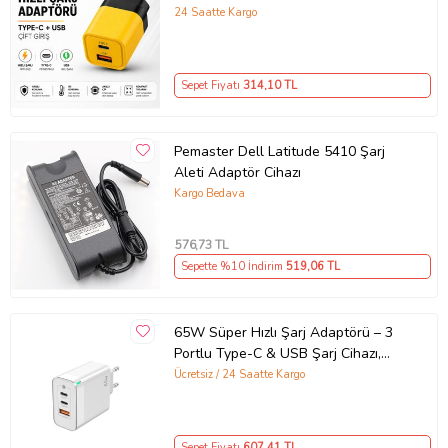
Kompakt Tasarım
24 Saatte Kargo
Sepet Fiyatı
314
,10 TL
Pemaster Dell Latitude 5410 Şarj
Aleti Adaptör Cihazı
Kargo Bedava
576
,73 TL
Sepette %10 İndirim
519
,06 TL
65W Süper Hızlı Şarj Adaptörü – 3
Portlu Type-C & USB Şarj Cihazı,
GaN Teknolojili 65W Hızlı Şarj Cihazı
Ücretsiz / 24 Saatte Kargo
– iPhone, Samsung, Laptop Uyumlu,
3 Portlu 65W PD + QC Hızlı Şarj
Adaptörü – Type-C ve USB Çıkışlı,
Sepet Fiyatı
607
,41 TL