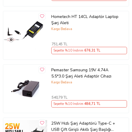
Ürünlerimiz
MUADİL
olup, TSE ve CE standartlarında üretilmiştir.
Güç Kablosu kutu içinde bulunmaktadır.
Hometech HT 14CL Adaptör Laptop
Muadil ürünlerde
MARKALAR STOK DURUMUNA GÖRE
Şarj Aleti
FARKLILIKLAR GÖSTEREBİLMEKTEDİR.
Kargo Bedava
Bu ürün ilan başlığındaki model ile birebir uyumludur ancak bazı
Cihazlar birden fazla adaptör kullanmaktadır. Bu nedenle eski
751
,45 TL
adaptörünüzün üzerinde veya Bilgisayarınızın altında yazan Volt,
Amper bilgisine dikkat ediniz veya bize sormaktan çekinmeyin.
Sepette %10 İndirim
676
,31 TL
Ürünü satın almadan önce cihaz model numaranızı, Volt ve Amper
bilgisini tarafımıza iletirseniz sizi doğru ürüne yönlendirebiliriz.
Pemaster Samsung 19V 4.74A
Arayıpta bulamadığınız Tüm Notebook Yedek Parçalarını bize
5.5*3.0 Şarj Aleti Adaptör Cihazı
sorabilirsiniz.
Kargo Bedava
ADRES DEĞİŞİKLİĞİ MAALESEF YAPILAMAMAKTADIR BU
NEDENLE ADRESİNİZİ SİPARİŞTEN ÖNCE GÜNCELLEYİNİZ.
540
,79 TL
Ürün Kodu:
kcm70966738
Sepette %10 İndirim
486
,71 TL
25W Hızlı Şarj Adaptörü Type-C +
USB Çift Girişli Akıllı Şarj Başlığı