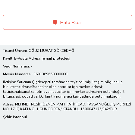
Hata Bildir
Ticaret Ünvanı: OĞUZ MURAT GÖKCEDAĞ
Kayıtlı E-Posta Adresi:
[email protected]
Vergi Numarası: -
Mersis Numarası: 3601369668800000
İletişim: Satıcının Çiçeksepeti tarafından teyit edilmiş iletişim bilgileri ile
birlikte tacir/esnaf/sanatkar olan satıcılar için merkez adresi;
tacir/esnaf/sanatkar olmayan satıcılar için merkez adresinin bulunduğu il
bilgisi, ad, soyad ve T.C. kimlik numarası kayıt altında bulunmaktadır.
Adres: MEHMET NESİH ÖZMEN MAH. FATİH CAD. TAVŞANOĞLU İŞ MERKEZİ
NO: 17 İÇ KAPI NO: 1 GÜNGÖREN/ İSTANBUL 1500047175/342/TUR
Şehir: İstanbul