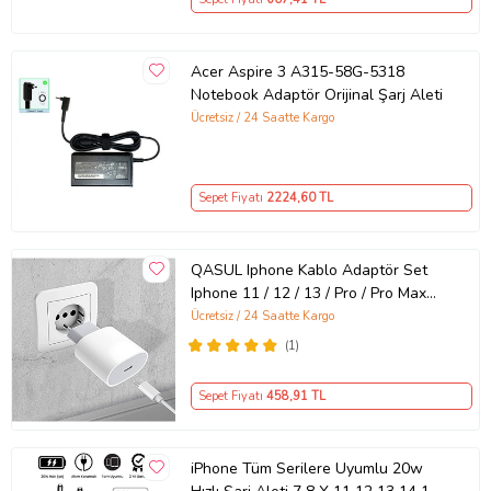
Evrensel 65W Duvar Tipi Şarj
Adaptörü – Type-C PD
Acer Aspire 3 A315-58G-5318
Notebook Adaptör Orijinal Şarj Aleti
Ücretsiz / 24 Saatte Kargo
Sepet Fiyatı
2224
,60 TL
QASUL Iphone Kablo Adaptör Set
Iphone 11 / 12 / 13 / Pro / Pro Max
Uyumlu Şarj Aleti Seti
Ücretsiz / 24 Saatte Kargo
(1)
Sepet Fiyatı
458
,91 TL
iPhone Tüm Serilere Uyumlu 20w