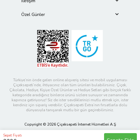
İletişim
Özel Günler
Türkiye’nin önde gelen online alışveriş sitesi ve mobil uygulaması
Çiçeksepeti’nde, ihtiyacınız olan tüm ürünleri bulabilirsiniz. Çiçek,
Çikolata, Hediye, Kişiye Özel Ürünler ve Hediye Setleri gibi birçok farklı
kategoride aradığınız binlerce ürünü sizlere sunuyor ve zamanında
kapınıza getiriyoruz! Siz de ister sevdiklerinizi mutlu etmek için, ister
kendiniz için sipariş verebilir; Çiçeksepeti Extra’nın fırsatlarla dolu
dünyasıyla tanışarak mutlu bir gün geçirebilirsiniz.
Copyright © 2026 Çiçeksepeti İnternet Hizmetleri A.Ş
Sepet Fiyatı