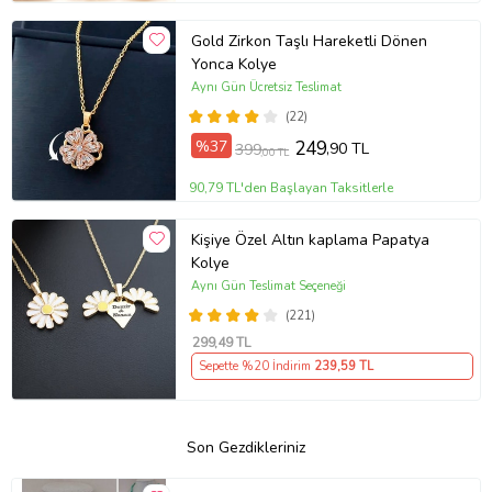
Gold Zirkon Taşlı Hareketli Dönen
Yonca Kolye
Aynı Gün Ücretsiz Teslimat
(22)
%37
249
,90 TL
399
,00 TL
90,79 TL'den Başlayan Taksitlerle
Kişiye Özel Altın kaplama Papatya
Kolye
Aynı Gün Teslimat Seçeneği
(221)
299
,49 TL
Sepette %20 İndirim
239
,59 TL
Son Gezdikleriniz