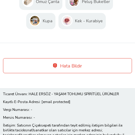
Omuz Çanta
Peluş Buketler
Kupa
Kek - Kurabiye
Hata Bildir
Ticaret Ünvanı: HALE ERSÖZ - YAŞAM TOHUMU SPİRİTÜEL ÜRÜNLER
Kayıtlı E-Posta Adresi:
[email protected]
Vergi Numarası: -
Mersis Numarası: -
İletişim: Satıcının Çiçeksepeti tarafından teyit edilmiş iletişim bilgileri ile
birlikte tacir/esnaf/sanatkar olan satıcılar için merkez adresi;
tacir/esnaf/sanatkar olmayan satıcılar için merkez adresinin bulunduğu il