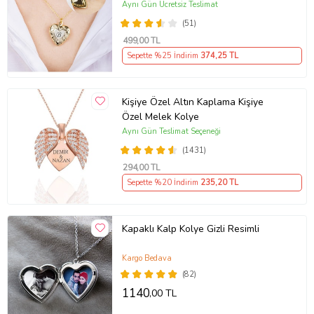
Aynı Gün Ücretsiz Teslimat
(51)
499
,00 TL
Sepette %25 İndirim
374
,25 TL
Kişiye Özel Altın Kaplama Kişiye
Özel Melek Kolye
Aynı Gün Teslimat Seçeneği
(1431)
294
,00 TL
Sepette %20 İndirim
235
,20 TL
Kapaklı Kalp Kolye Gizli Resimli
Kargo Bedava
(82)
1140
,00 TL