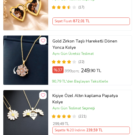
Açılır Kapaklı Romantik Gold
(17)
Madalyon Kolye Anı Kolyesi
Sepet Fiyatı
872
,01 TL
Gold Zirkon Taşlı Hareketli Dönen
Yonca Kolye
Aynı Gün Ücretsiz Teslimat
(22)
%37
249
,90 TL
399
,00 TL
90,79 TL'den Başlayan Taksitlerle
Kişiye Özel Altın kaplama Papatya
Kolye
Aynı Gün Teslimat Seçeneği
(221)
299
,49 TL
Sepette %20 İndirim
239
,59 TL