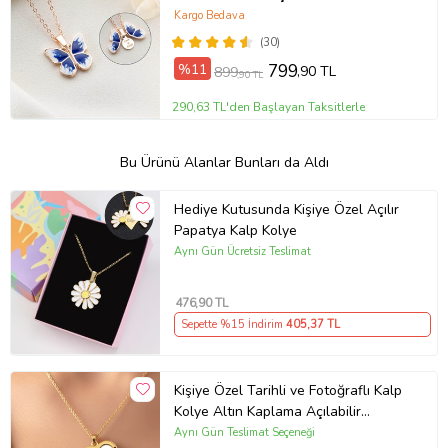
Mineli Kadın Kelebek Kolye (Lacivert)
Kargo Bedava
(30)
%11
799
,90 TL
899
,90 TL
290,63 TL'den Başlayan Taksitlerle
Bu Ürünü Alanlar Bunları da Aldı
Hediye Kutusunda Kişiye Özel Açılır
Papatya Kalp Kolye
Aynı Gün Ücretsiz Teslimat
476
,90 TL
Sepette %15 İndirim
405
,37 TL
Kişiye Özel Tarihli ve Fotoğraflı Kalp
Kolye Altın Kaplama Açılabilir
Kapaklı Kalpli Kolye (Gold)
Aynı Gün Teslimat Seçeneği