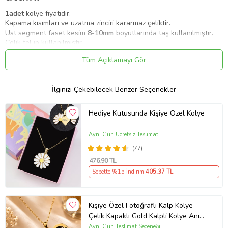
1adet
kolye fiyatıdır.
Kapama kısımları ve uzatma zinciri kararmaz çeliktir.
Üst segment faset kesim
8-10mm
boyutlarında taş kullanılmıştır.
Çelik tel ip kullanılmıştır.
Kolye ortalama uzunluğu
43-45cm
aralığında +
4-5cm
aralığında
Tüm Açıklamayı Gör
uzatma mevcuttur.
Toplam uzunluk ortalama
48cm
uzunluğuna denk gelmektedir.
Aynı taş bileklik veya kolye ile birlikte bileklik setimiz mevcuttur.
İlginizi Çekebilecek Benzer Seçenekler
Bu seriyi görmek için arama kısmına ''
Parlayan Yıldızlar
'' veya
''
Yıldızlar Serisi
'' yazdığınızda tüm modellere ulaşabilirsiniz.
Hediye Kutusunda Kişiye Özel Kolye
Mevcut ürün çeşitliliğimiz 10.000 den fazla olmakla birlikte
Parlayan Yıldızlar modeli kolye sevdiklerinize hediye olarak
alabileceğiniz en uygun seçeneklerdendir.
Aynı Gün Ücretsiz Teslimat
Sevgiliye hediye, arkadaşa hediye, eşe hediye, kankaya hediye,
(77)
erkeğe hediye, kadına hediye, süpriz hediye, hediye, kız arkadaşa
476
,90 TL
hediye, erkek arkadaşa hediye.
Sepette %15 İndirim
405
,37 TL
Ürün Kodu:
kcm64372841
Kişiye Özel Fotoğraflı Kalp Kolye
Çelik Kapaklı Gold Kalpli Kolye Anı
Kolyesi Kalp Kolye Resimli Kolye –
Aynı Gün Teslimat Seçeneği