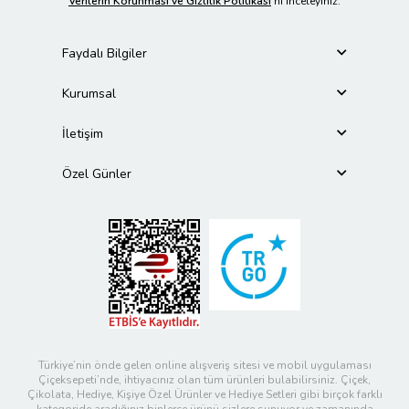
Verilerin Korunması ve Gizlilik Politikası
’nı inceleyiniz.
Faydalı Bilgiler
Kurumsal
İletişim
Özel Günler
Türkiye’nin önde gelen online alışveriş sitesi ve mobil uygulaması
Çiçeksepeti’nde, ihtiyacınız olan tüm ürünleri bulabilirsiniz. Çiçek,
Çikolata, Hediye, Kişiye Özel Ürünler ve Hediye Setleri gibi birçok farklı
kategoride aradığınız binlerce ürünü sizlere sunuyor ve zamanında