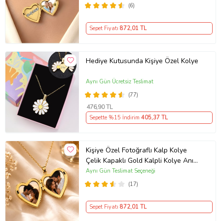
(6)
Sepet Fiyatı
872
,01 TL
Hediye Kutusunda Kişiye Özel Kolye
Aynı Gün Ücretsiz Teslimat
(77)
476
,90 TL
Sepette %15 İndirim
405
,37 TL
Kişiye Özel Fotoğraflı Kalp Kolye
Çelik Kapaklı Gold Kalpli Kolye Anı
Kolyesi Kalp Kolye Resimli Kolye –
Aynı Gün Teslimat Seçeneği
Açılır Kapaklı Romantik Gold
(17)
Madalyon Kolye Anı Kolyesi
Sepet Fiyatı
872
,01 TL