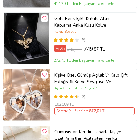
414,20 TL'den Başlayan Taksitlerle
Gold Renk Işıklı Kutulu Altın
Kaplama Anka Kuşu Kolye
Kargo Bedava
(8)
%25
749
,87 TL
999
,90 TL
272,45 TL'den Başlayan Taksitlerle
Kişiye Özel Gümüş Açılabilir Kalp Çift
Fotoğraflı Kolye Sevgiliye Ve
Annelere Özel Gümüş Kolye Kutulu
Aynı Gün Teslimat Seçeneği
Kalpli Anı Kolyesi Gümüş
(2)
1025
,89 TL
Sepette %15 İndirim
872
,01 TL
Gümüşistan Kendin Tasarla Kişiye
Özel Kanatları Açılabilen Renkli