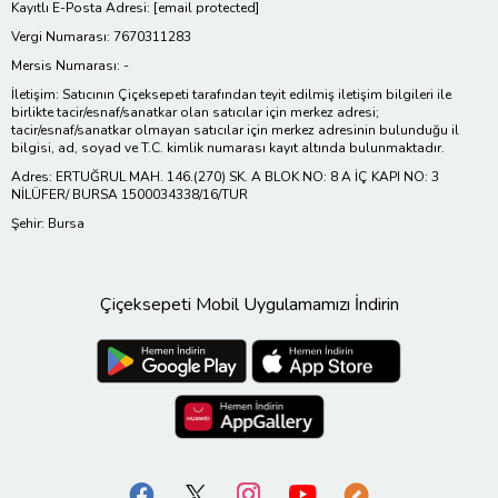
Kayıtlı E-Posta Adresi:
[email protected]
Vergi Numarası: 7670311283
Mersis Numarası: -
İletişim: Satıcının Çiçeksepeti tarafından teyit edilmiş iletişim bilgileri ile
birlikte tacir/esnaf/sanatkar olan satıcılar için merkez adresi;
tacir/esnaf/sanatkar olmayan satıcılar için merkez adresinin bulunduğu il
bilgisi, ad, soyad ve T.C. kimlik numarası kayıt altında bulunmaktadır.
Adres: ERTUĞRUL MAH. 146.(270) SK. A BLOK NO: 8 A İÇ KAPI NO: 3
NİLÜFER/ BURSA 1500034338/16/TUR
Şehir: Bursa
Çiçeksepeti Mobil Uygulamamızı İndirin