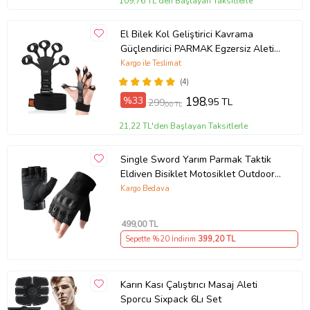
109,76 TL'den Başlayan Taksitlerle
El Bilek Kol Geliştirici Kavrama
Güçlendirici PARMAK Egzersiz Aleti
DAMAR Belirginleştirici
Kargo ile Teslimat
(4)
%33
198
,95 TL
299
,00 TL
21,22 TL'den Başlayan Taksitlerle
Single Sword Yarım Parmak Taktik
Eldiven Bisiklet Motosiklet Outdoor
Eldiven L//SİYAH
Kargo Bedava
499
,00 TL
Sepette %20 İndirim
399
,20 TL
Karın Kası Çalıştırıcı Masaj Aleti
Sporcu Sixpack 6Lı Set