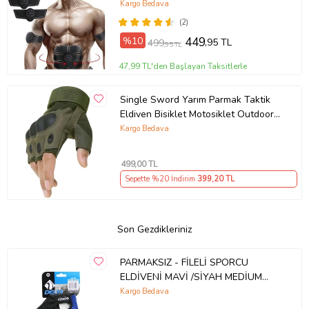
Kargo Bedava
(2)
%10
449
,95 TL
499
,95 TL
47,99 TL'den Başlayan Taksitlerle
Single Sword Yarım Parmak Taktik
Eldiven Bisiklet Motosiklet Outdoor
Eldiven XL//HAKİ
Kargo Bedava
499
,00 TL
Sepette %20 İndirim
399
,20 TL
Son Gezdikleriniz
PARMAKSIZ - FİLELİ SPORCU
ELDİVENİ MAVİ /SİYAH MEDİUM
(5343)
Kargo Bedava