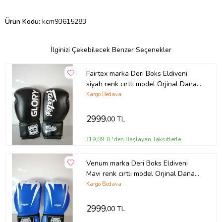
Ürün Kodu:
kcm93615283
İlginizi Çekebilecek Benzer Seçenekler
Fairtex marka Deri Boks Eldiveni
siyah renk cırtlı model Orjinal Dana
derisidir İTHAL ÜRÜNDÜR
Kargo Bedava
profesyonel sporcular için uygundur.
10-12-14 16 OZ büyüklükte
2999
,00 TL
İstediğiniz Bedeni msj ile bildiriniz
319,89 TL'den Başlayan Taksitlerle
Venum marka Deri Boks Eldiveni
Mavi renk cırtlı model Orjinal Dana
derisidir İTHAL ÜRÜNDÜR
Kargo Bedava
profesyonel sporcular için uygundur.
10-12-14 16 OZ büyüklükte
2999
,00 TL
İstediğiniz Bedeni msj ile bildiriniz