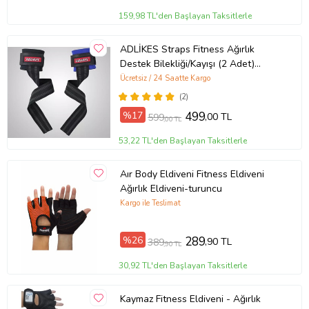
159,98 TL'den Başlayan Taksitlerle
ADLİKES Straps Fitness Ağırlık
Destek Bilekliği/Kayışı (2 Adet)
(Mavi)
Ücretsiz / 24 Saatte Kargo
(2)
%17
499
,00 TL
599
,00 TL
53,22 TL'den Başlayan Taksitlerle
Aır Body Eldiveni Fitness Eldiveni
Ağırlık Eldiveni-turuncu
Kargo ile Teslimat
%26
289
,90 TL
389
,90 TL
30,92 TL'den Başlayan Taksitlerle
Kaymaz Fitness Eldiveni - Ağırlık