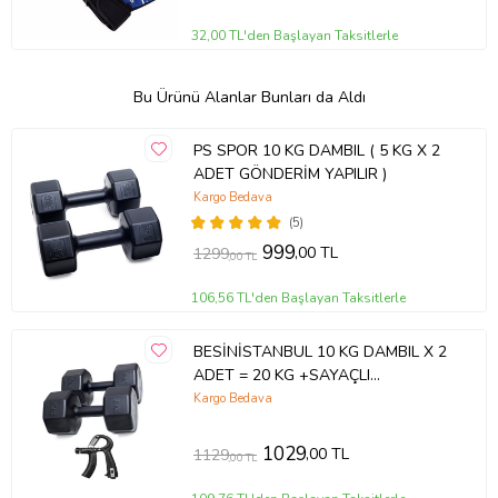
32,00 TL'den Başlayan Taksitlerle
Bu Ürünü Alanlar Bunları da Aldı
PS SPOR 10 KG DAMBIL ( 5 KG X 2
ADET GÖNDERİM YAPILIR )
Kargo Bedava
(5)
999
,00 TL
1299
,00 TL
106,56 TL'den Başlayan Taksitlerle
BESİNİSTANBUL 10 KG DAMBIL X 2
ADET = 20 KG +SAYAÇLI
AYARLANABİLİR EL YAYI
Kargo Bedava
1029
,00 TL
1129
,00 TL