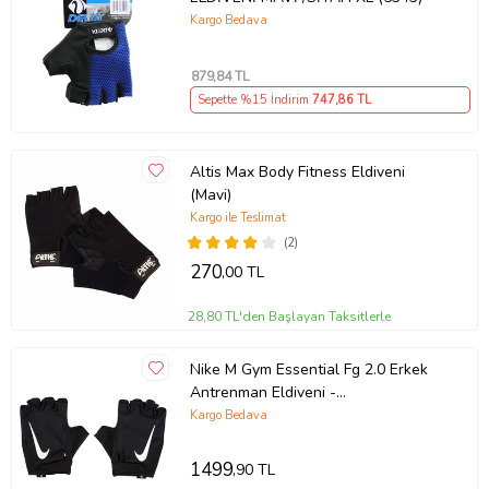
Kargo Bedava
879
,84 TL
Sepette %15 İndirim
747
,86 TL
Altis Max Body Fitness Eldiveni
(Mavi)
Kargo ile Teslimat
(2)
270
,00 TL
28,80 TL'den Başlayan Taksitlerle
Nike M Gym Essential Fg 2.0 Erkek
Antrenman Eldiveni -
N.101.2315.091.XL
Kargo Bedava
1499
,90 TL