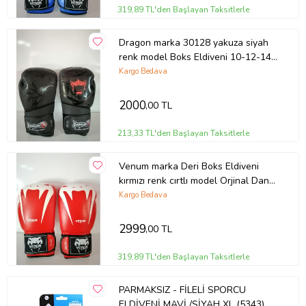
319,89 TL'den Başlayan Taksitlerle
Dragon marka 30128 yakuza siyah
renk model Boks Eldiveni 10-12-14
oz büyüklükte Orjinal
Kargo Bedava
2000
,00 TL
213,33 TL'den Başlayan Taksitlerle
Venum marka Deri Boks Eldiveni
kırmızı renk cırtlı model Orjinal Dana
derisidir İTHAL ÜRÜNDÜR
Kargo Bedava
profesyonel sporcular için uygundur.
10-12-14 16 OZ büyüklükte
2999
,00 TL
İstediğiniz Bedeni msj ile bildiriniz
319,89 TL'den Başlayan Taksitlerle
PARMAKSIZ - FİLELİ SPORCU
ELDİVENİ MAVİ /SİYAH XL (5343)