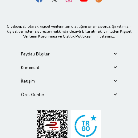
Çiçeksepeti olarak kişisel verilerinizin gizliliğini önemsiyoruz. Şirketimizin
kişisel veri işleme süreçleri hakkında detaylı bilgi almak için lütfen
Kişisel
Verilerin Korunması ve Gizlilik Politikası
’nı inceleyiniz.
Faydalı Bilgiler
Kurumsal
İletişim
Özel Günler