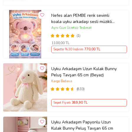
Nefes alan PEMBE renk sevimli
koala uyku arkadaşı sesli müzikli
ışıklı
Aynı Gün Ücretsiz Teslimat
(1)
1100
,00 TL
Sepette %30 İndirim
770
,00 TL
Uyku Arkadaşım Uzun Kulak Bunny
Peluş Tavşan 65 cm (Beyaz)
Kargo Bedava
(833)
Sepet Fiyatı
389
,90 TL
Uyku Arkadaşım Papyonlu Uzun
Kulak Bunny Peluş Tavşan 65 cm