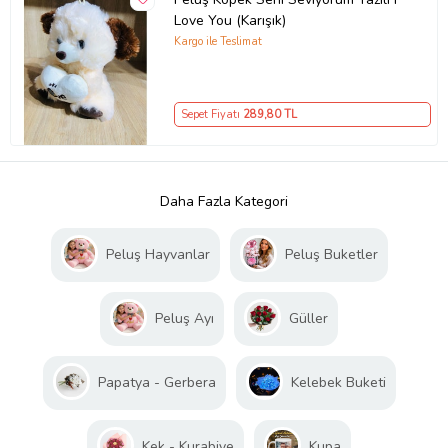
Love You (Karışık)
Kargo ile Teslimat
Sepet Fiyatı
289
,80 TL
Daha Fazla Kategori
Peluş Hayvanlar
Peluş Buketler
Peluş Ayı
Güller
Papatya - Gerbera
Kelebek Buketi
Kek - Kurabiye
Kupa