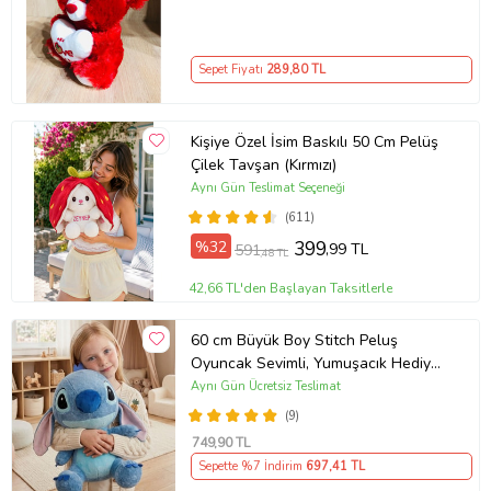
Sepet Fiyatı
289
,80 TL
Kişiye Özel İsim Baskılı 50 Cm Pelüş
Çilek Tavşan (Kırmızı)
Aynı Gün Teslimat Seçeneği
(611)
%32
399
,99 TL
591
,48 TL
42,66 TL'den Başlayan Taksitlerle
60 cm Büyük Boy Stitch Peluş
Oyuncak Sevimli, Yumuşacık Hediye
& Koleksiyon Ürünü
Aynı Gün Ücretsiz Teslimat
(9)
749
,90 TL
Sepette %7 İndirim
697
,41 TL