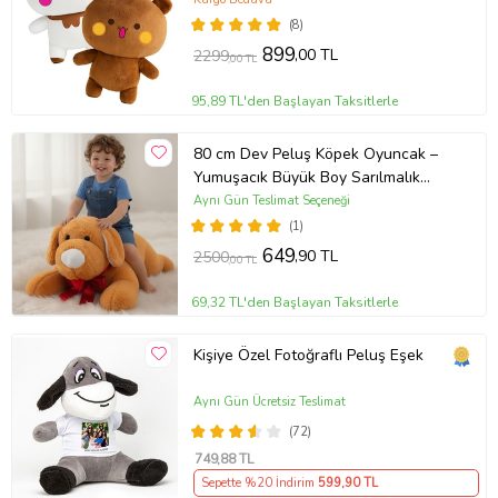
(8)
899
,00 TL
2299
,00 TL
95,89 TL'den Başlayan Taksitlerle
80 cm Dev Peluş Köpek Oyuncak –
Yumuşacık Büyük Boy Sarılmalık
Sevimli Köpek Pelüş Çocuk &
Aynı Gün Teslimat Seçeneği
Sevgiliye Hediye
(1)
649
,90 TL
2500
,00 TL
69,32 TL'den Başlayan Taksitlerle
Kişiye Özel Fotoğraflı Peluş Eşek
Aynı Gün Ücretsiz Teslimat
(72)
749
,88 TL
Sepette %20 İndirim
599
,90 TL