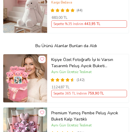
Kargo Bedava
(44)
683
,00 TL
Sepette %35 İndirim
443
,95 TL
Bu Ürünü Alanlar Bunları da Aldı
Kişiye Özel Fotoğraflı İyi ki Varsın
Tasarımlı Peluş Ayıcık Buketi
(Pembe)
Aynı Gün Ücretsiz Teslimat
(142)
1124
,87 TL
Sepette 365 TL İndirim
759
,90 TL
Premium Yumoş Pembe Peluş Ayıcık
Buketi Kalp Yastıklı
Aynı Gün Ücretsiz Teslimat