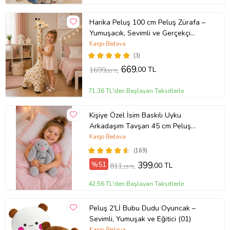
Harika Peluş 100 cm Peluş Zürafa –
Yumuşacık, Sevimli ve Gerçekçi
Tasarım!
Kargo Bedava
(3)
669
,00 TL
1699
,00 TL
71,36 TL'den Başlayan Taksitlerle
Kişiye Özel İsim Baskılı Uyku
Arkadaşım Tavşan 45 cm Peluş
Tavşan (GRİ)
Kargo Bedava
(169)
%51
399
,00 TL
811
,19 TL
42,56 TL'den Başlayan Taksitlerle
Peluş 2'Lİ Bubu Dudu Oyuncak –
Sevimli, Yumuşak ve Eğitici (01)
Kargo Bedava