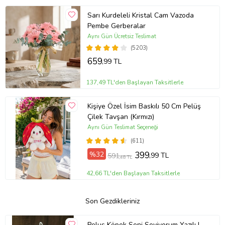
Sarı Kurdeleli Kristal Cam Vazoda
Pembe Gerberalar
Aynı Gün Ücretsiz Teslimat
(5203)
659
,99 TL
137,49 TL'den Başlayan Taksitlerle
Kişiye Özel İsim Baskılı 50 Cm Pelüş
Çilek Tavşan (Kırmızı)
Aynı Gün Teslimat Seçeneği
(611)
%32
399
,99 TL
591
,48 TL
42,66 TL'den Başlayan Taksitlerle
Son Gezdikleriniz
Peluş Köpek Seni Seviyorum Yazılı I