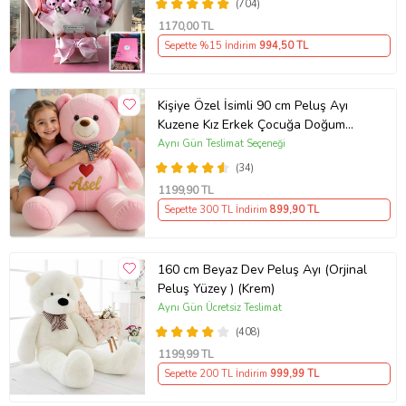
(704)
1170
,00 TL
Sepette %15 İndirim
994
,50 TL
Kişiye Özel İsimli 90 cm Peluş Ayı
Kuzene Kız Erkek Çocuğa Doğum
Günü & Özel Gün Hediyesi Sevgiliye
Aynı Gün Teslimat Seçeneği
Hediye (Pembe)
(34)
1199
,90 TL
Sepette 300 TL İndirim
899
,90 TL
160 cm Beyaz Dev Peluş Ayı (Orjinal
Peluş Yüzey ) (Krem)
Aynı Gün Ücretsiz Teslimat
(408)
1199
,99 TL
Sepette 200 TL İndirim
999
,99 TL