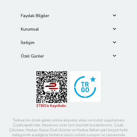
Faydalı Bilgiler
Kurumsal
İletişim
Özel Günler
Türkiye’nin önde gelen online alışveriş sitesi ve mobil uygulaması
Çiçeksepeti’nde, ihtiyacınız olan tüm ürünleri bulabilirsiniz. Çiçek,
Çikolata, Hediye, Kişiye Özel Ürünler ve Hediye Setleri gibi birçok farklı
kategoride aradığınız binlerce ürünü sizlere sunuyor ve zamanında