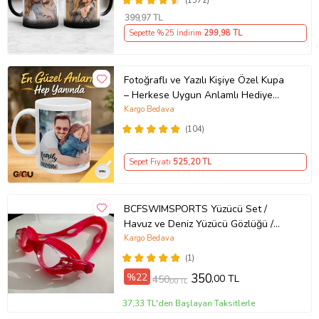
(1572)
Arkadaşa Resimli Günü Yıl Dönümü
399
,97 TL
Hediyesi
Sepette %25 İndirim
299
,98 TL
Fotoğraflı ve Yazılı Kişiye Özel Kupa
– Herkese Uygun Anlamlı Hediye
Porselen Baskılı Kupa (Beyaz)
Kargo Bedava
(104)
Sepet Fiyatı
525
,20 TL
BCFSWIMSPORTS Yüzücü Set /
Havuz ve Deniz Yüzücü Gözlüğü /
Yetişkin Havuz Gözlüğü /
Kargo Bedava
Profesyonel Yüzücü Gözlüğü + Mayo
(1)
Kumaşı Likra BONE (Pembe)
%22
350
,00 TL
450
,00 TL
37,33 TL'den Başlayan Taksitlerle