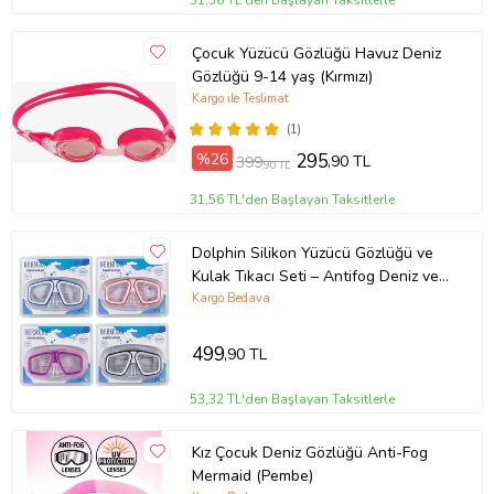
31,56 TL'den Başlayan Taksitlerle
Çocuk Yüzücü Gözlüğü Havuz Deniz
Gözlüğü 9-14 yaş (Kırmızı)
Kargo ile Teslimat
(1)
%26
295
,90 TL
399
,90 TL
31,56 TL'den Başlayan Taksitlerle
Dolphin Silikon Yüzücü Gözlüğü ve
Kulak Tıkacı Seti – Antifog Deniz ve
Havuz Gözlüğü
Kargo Bedava
499
,90 TL
53,32 TL'den Başlayan Taksitlerle
Kız Çocuk Deniz Gözlüğü Anti-Fog
Mermaid (Pembe)