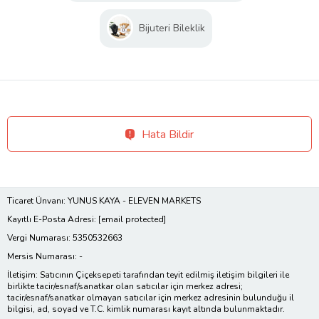
Bijuteri Bileklik
Hata Bildir
Ticaret Ünvanı: YUNUS KAYA - ELEVEN MARKETS
Kayıtlı E-Posta Adresi:
[email protected]
Vergi Numarası: 5350532663
Mersis Numarası: -
İletişim: Satıcının Çiçeksepeti tarafından teyit edilmiş iletişim bilgileri ile
birlikte tacir/esnaf/sanatkar olan satıcılar için merkez adresi;
tacir/esnaf/sanatkar olmayan satıcılar için merkez adresinin bulunduğu il
bilgisi, ad, soyad ve T.C. kimlik numarası kayıt altında bulunmaktadır.