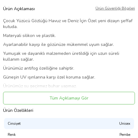
Ürün Açıklaması
Ürün Güvenliği Bilgileri
Çocuk Yüzücü Gözlüğü Havuz ve Deniz İçin Özel yeni dizayn şeffaf
kutuda.
Materyali silikon ve plastik.
Ayarlanabilir kayışı ile gözünüze mükemmel uyum sağlar.
Yumuşak ve dayanıklı malzemeden üretildiği için uzun süreli
kullanım sağlar.
Ürünümüz antifog özelliğine sahiptir.
Güneşin UV ışınlarına karşı özel koruma sağlar.
Ürünümüz su geçirmez buhar yapmaz.
Kullanım alanları: kulüplerde, okullarda ve reaktif kullanıma
Tüm Açıklamayı Gör
uygundur.
Ürün Kodu:
kcm23594857
Ürün Özellikleri
Cinsiyet
Unisex
Renk
Pembe