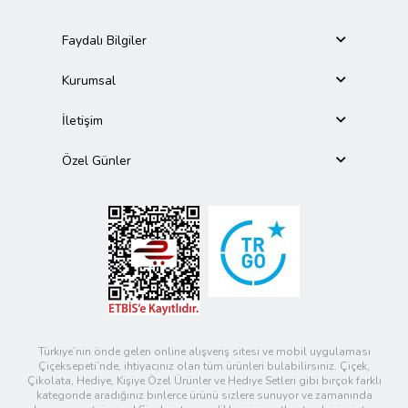
Faydalı Bilgiler
Kurumsal
İletişim
Özel Günler
Türkiye’nin önde gelen online alışveriş sitesi ve mobil uygulaması
Çiçeksepeti’nde, ihtiyacınız olan tüm ürünleri bulabilirsiniz. Çiçek,
Çikolata, Hediye, Kişiye Özel Ürünler ve Hediye Setleri gibi birçok farklı
kategoride aradığınız binlerce ürünü sizlere sunuyor ve zamanında