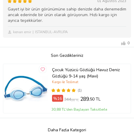
01 Ağustos 2023
Gayet iyi bir ürün görünümüne sahip denizde daha denemedim
ancak ederinde bir ürün olarak görüyorum. Hızlı kargo için
ayrıca teşekkürler.
kenan emir
ISTANBUL-AVRUPA
0
Son Gezdikleriniz
Çocuk Yüzücü Gözlüğü Havuz Deniz
Gözlüğü 9-14 yaş (Mavi)
Kargo ile Teslimat
(1)
%16
289
,50 TL
344
,00 TL
30,88 TL'den Başlayan Taksitlerle
Daha Fazla Kategori