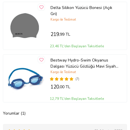
Delta Silikon Yüzücü Bonesi (Açık
Gri)
Kargo ile Teslimat
219
,99 TL
23,46 TL'den Başlayan Taksitlerle
Bestway Hydro-Swim Okyanus
Dalgası Yüzücü Gözlüğü Mavi Siyah
Pembe (Mavi)
Kargo ile Teslimat
(7)
120
,00 TL
12,79 TL'den Başlayan Taksitlerle
Yorumlar (1)