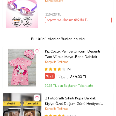
Kargo Bedava
1154
,23 TL
Sepette %40 İndirim
692
,54 TL
Bu Ürünü Alanlar Bunları da Aldı
Kız Çocuk Pembe Unicorn Desenli
Tam Vücud Mayo .Bone Dahildir
Kargo ile Teslimat
(5)
%21
275
,00 TL
350
,00 TL
29,33 TL'den Başlayan Taksitlerle
2 Fotoğraflı Sihirli Kupa Bardak
Kişiye Özel Doğum Günü Hediyesi
Sevgiliye Hediye Anneye Babaya
Kargo ile Teslimat
Ablaya Abiye Kız Erkek Kardeşe