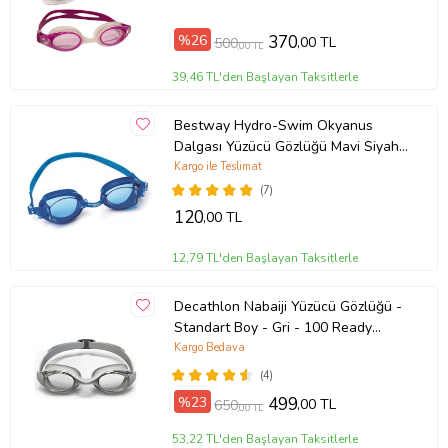
%26
370
,00 TL
500
,00 TL
39,46 TL'den Başlayan Taksitlerle
Bestway Hydro-Swim Okyanus
Dalgası Yüzücü Gözlüğü Mavi Siyah
Pembe (Mavi)
Kargo ile Teslimat
(7)
120
,00 TL
12,79 TL'den Başlayan Taksitlerle
Decathlon Nabaiji Yüzücü Gözlüğü -
Standart Boy - Gri - 100 Ready
BUĞU YAPMAZ ORJİNAL
Kargo Bedava
(4)
%23
499
,00 TL
650
,00 TL
53,22 TL'den Başlayan Taksitlerle