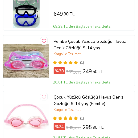
649
,90 TL
69,32 TL'den Başlayan Taksitlerle
Pembe Çocuk Yüzücü Gözlüğü Havuz
Deniz Gözlüğü 9-14 yaş
Kargo ile Teslimat
(1)
%30
249
,50 TL
355
,00 TL
26,61 TL'den Başlayan Taksitlerle
Çocuk Yüzücü Gözlüğü Havuz Deniz
Gözlüğü 9-14 yaş (Pembe)
Kargo ile Teslimat
(1)
%24
295
,90 TL
389
,90 TL