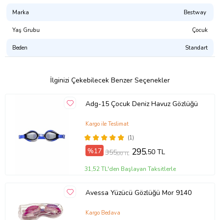
Marka
Bestway
Yaş Grubu
Çocuk
Beden
Standart
İlginizi Çekebilecek Benzer Seçenekler
Adg-15 Çocuk Deniz Havuz Gözlüğü
Kargo ile Teslimat
(1)
%17
295
,50 TL
355
,00 TL
31,52 TL'den Başlayan Taksitlerle
Avessa Yüzücü Gözlüğü Mor 9140
Kargo Bedava