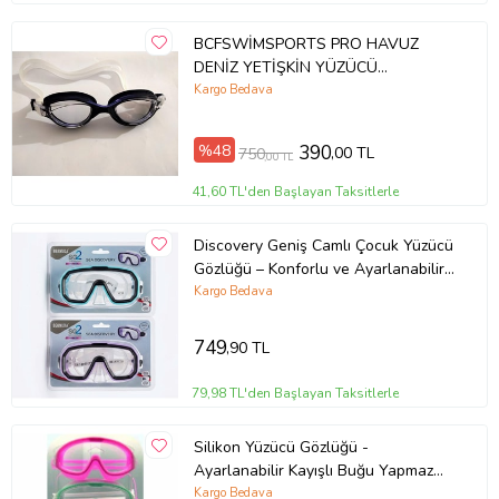
BCFSWİMSPORTS PRO HAVUZ
DENİZ YETİŞKİN YÜZÜCÜ
GÖZLÜĞÜ (Siyah)
Kargo Bedava
%48
390
,00 TL
750
,00 TL
41,60 TL'den Başlayan Taksitlerle
Discovery Geniş Camlı Çocuk Yüzücü
Gözlüğü – Konforlu ve Ayarlanabilir
Deniz Gözlüğü
Kargo Bedava
749
,90 TL
79,98 TL'den Başlayan Taksitlerle
Silikon Yüzücü Gözlüğü -
Ayarlanabilir Kayışlı Buğu Yapmaz
Su Sızdırmaz Havuz Gözlüğü
Kargo Bedava