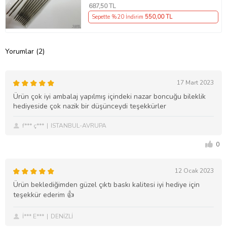
687
,50 TL
Sepette %20 İndirim
550
,00 TL
Yorumlar (2)
17 Mart 2023
Ürün çok iyi ambalaj yapılmış içindeki nazar boncuğu bileklik
hediyeside çok nazik bir düşünceydi teşekkürler
f*** ç***
ISTANBUL-AVRUPA
0
12 Ocak 2023
Ürün beklediğimden güzel çıktı baskı kalitesi iyi hediye için
teşekkür ederim 👍
İ*** E***
DENİZLİ