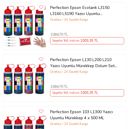
Perfection Epson Ecotank L3150
L3160 L5190 Yazıcı Uyumlu
Mürekkep Seti 4 x 500 ML
Ücretsiz / 24 Saatte Kargo
1084
,70 TL
Sepette %8 İndirim
1003
,35 TL
Perfection Epson L130 L200 L210
TEST AŞAMALARI:
Yazıcı Uyumlu Mürekkep Dolum Seti
Yazıcı modellerine göre ürettiğimiz mürekkepler, uzun test
4 x 500 ML
Ücretsiz / 24 Saatte Kargo
aşamalarından geçmektedir. Renk skalasındaki en canlı renkler
esas alınır.
1084
,70 TL
Sepette %8 İndirim
1003
,35 TL
Perfection Epson 103 L1300 Yazıcı
Uyumlu Mürekkep 4 x 500 ML
Ücretsiz / 24 Saatte Kargo