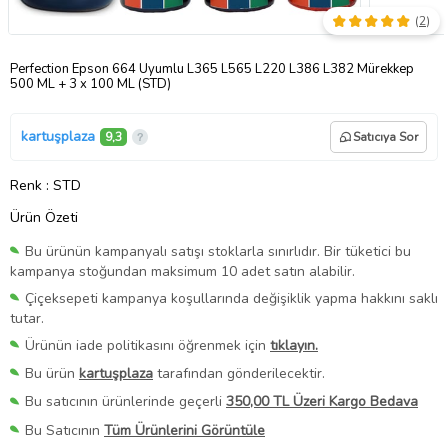
(
2
)
Perfection Epson 664 Uyumlu L365 L565 L220 L386 L382 Mürekkep
500 ML + 3 x 100 ML (STD)
kartuşplaza
9,3
Satıcıya Sor
Renk
: STD
Ürün Özeti
Bu ürünün kampanyalı satışı stoklarla sınırlıdır. Bir tüketici bu
kampanya stoğundan maksimum 10 adet satın alabilir.
Çiçeksepeti kampanya koşullarında değişiklik yapma hakkını saklı
tutar.
Ürünün iade politikasını öğrenmek için
tıklayın.
Bu ürün
kartuşplaza
tarafından gönderilecektir.
Bu satıcının ürünlerinde geçerli
350,00 TL Üzeri Kargo Bedava
Bu Satıcının
Tüm Ürünlerini Görüntüle