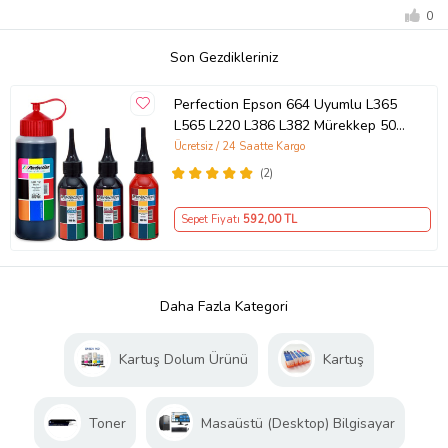
0
Son Gezdikleriniz
Perfection Epson 664 Uyumlu L365
L565 L220 L386 L382 Mürekkep 500
ML + 3 x 100 ML (STD)
Ücretsiz / 24 Saatte Kargo
(2)
Sepet Fiyatı
592
,00 TL
Daha Fazla Kategori
Kartuş Dolum Ürünü
Kartuş
Toner
Masaüstü (Desktop) Bilgisayar