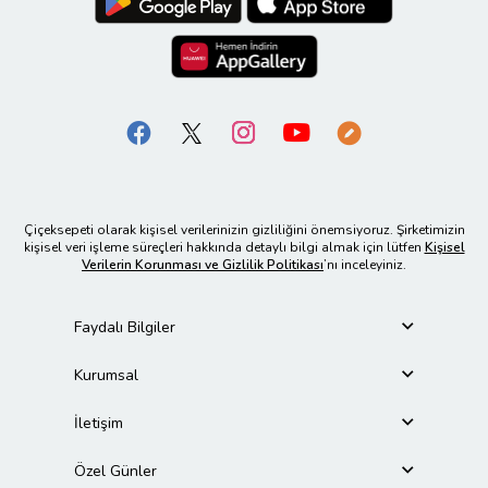
Çiçeksepeti olarak kişisel verilerinizin gizliliğini önemsiyoruz. Şirketimizin
kişisel veri işleme süreçleri hakkında detaylı bilgi almak için lütfen
Kişisel
Verilerin Korunması ve Gizlilik Politikası
’nı inceleyiniz.
Faydalı Bilgiler
Kurumsal
İletişim
Özel Günler