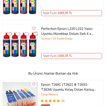
Sepet Fiyatı
1003
,35 TL
Perfection Epson L220 L222 Yazıcı
Uyumlu Mürekkep Dolum Seti 4 x
ÖLÇÜM:
500 ML
Ücretsiz / 24 Saatte Kargo
Renk testlerini geçen mürekkepler, kartuş tıkanma testine girer.
Uzun süre saklanan kartuşlar ağız kuruma testi için tekrar
basılmaktadır. Kartuşlar en uzun kartuş ömrü testine girer.
Sepet Fiyatı
1003
,35 TL
FOTOĞRAF:
Farklı kalite fotoğraf kağıtlarına canlı renkler basılır. Fotoğraf solma
testi için ultraviyole ışınları ile hızlandırılmış zaman testine tabi
Bu Ürünü Alanlar Bunları da Aldı
tutulur. Böylece sevdiklerinizin resimlerinin nesilden, nesile
solmadan aktarılacağından emin olabiliriz.
Epson T26XL (T2621 & T2631-
T2634) Uyumlu Kolay Dolan Kartuş -
5 Renk (Çok Renkli)
Kargo Bedava
(1)