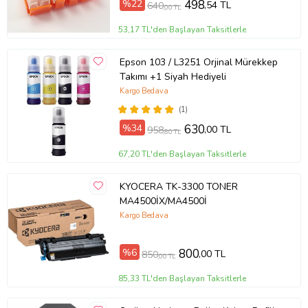
%22
498
,54 TL
640
,00 TL
53,17 TL'den Başlayan Taksitlerle
Epson 103 / L3251 Orjinal Mürekkep
Takımı +1 Siyah Hediyeli
Kargo Bedava
FOTOĞRAF:
(1)
Kalite kontrollerinden başarı ile geçen mürekkeplerimiz;
%34
630
,00 TL
958
Türkiye'den, tüm dünya'ya sevk edilmektedir. Dünya ülkelerine
,80 TL
daha yüksek fiyatlara sattığımız
mürekkeplerimizi, şimdi uygun
67,20 TL'den Başlayan Taksitlerle
fiyatlara siz değerli müşterilerimize sunuyoruz...
KYOCERA TK-3300 TONER
MA4500İX/MA4500İ
Kargo Bedava
%6
800
,00 TL
850
,00 TL
85,33 TL'den Başlayan Taksitlerle