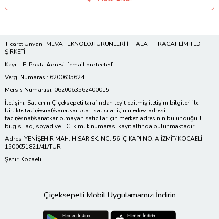
Ticaret Ünvanı: MEVA TEKNOLOJİ ÜRÜNLERİ İTHALAT İHRACAT LİMİTED
ŞİRKETİ
Kayıtlı E-Posta Adresi:
[email protected]
Vergi Numarası: 6200635624
Mersis Numarası: 0620063562400015
İletişim: Satıcının Çiçeksepeti tarafından teyit edilmiş iletişim bilgileri ile
birlikte tacir/esnaf/sanatkar olan satıcılar için merkez adresi;
tacir/esnaf/sanatkar olmayan satıcılar için merkez adresinin bulunduğu il
bilgisi, ad, soyad ve T.C. kimlik numarası kayıt altında bulunmaktadır.
Adres: YENİŞEHİR MAH. HİSAR SK. NO: 56 İÇ KAPI NO: A İZMİT/ KOCAELİ
1500051821/41/TUR
Şehir: Kocaeli
Çiçeksepeti Mobil Uygulamamızı İndirin