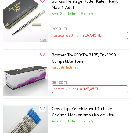
Scrikss Heritage Roller Kalem Refili
Mavi 1 Adet
Aynı Gün Teslimat Seçeneği
Ürün Kodu:
kcm32914753
209
,31 TL
Sepette %20 İndirim
167
,45 TL
Brother Tn-650/Tn-3185/Tn-3290
Compatible Toner
Kargo ile Teslimat
354
,00 TL
Sepette %8 İndirim
327
,45 TL
Cross Tipi Yedek Mavi 10'li Paket -
Çevirmeli Mekanizmalı Kalem Ucu
Aynı Gün Teslimat Seçeneği