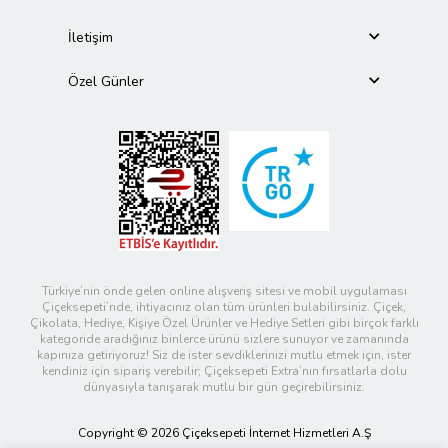
İletişim
Özel Günler
Türkiye’nin önde gelen online alışveriş sitesi ve mobil uygulaması
Çiçeksepeti’nde, ihtiyacınız olan tüm ürünleri bulabilirsiniz. Çiçek,
Çikolata, Hediye, Kişiye Özel Ürünler ve Hediye Setleri gibi birçok farklı
kategoride aradığınız binlerce ürünü sizlere sunuyor ve zamanında
kapınıza getiriyoruz! Siz de ister sevdiklerinizi mutlu etmek için, ister
kendiniz için sipariş verebilir; Çiçeksepeti Extra’nın fırsatlarla dolu
dünyasıyla tanışarak mutlu bir gün geçirebilirsiniz.
Copyright © 2026 Çiçeksepeti İnternet Hizmetleri A.Ş