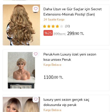
Daha Uzun ve Gür Saçlar için Secret
Extensions-Misinalı Postiş! (Sarı)
24 Saatte Kargo
(30)
%25
299
,90 TL
399
,90 TL
PerukAvm Luxury özel yeni sezon
kısa unisex Peruk
Kargo Bedava
1100
,00 TL
luxury yeni sezon gerçek saç
dokusunda vip peruk
Kargo Bedava