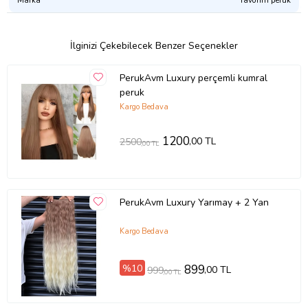
İlginizi Çekebilecek Benzer Seçenekler
PerukAvm Luxury perçemli kumral
peruk
Kargo Bedava
1200
,00 TL
2500
,00 TL
PerukAvm Luxury Yarımay + 2 Yan
Kargo Bedava
%10
899
,00 TL
999
,00 TL