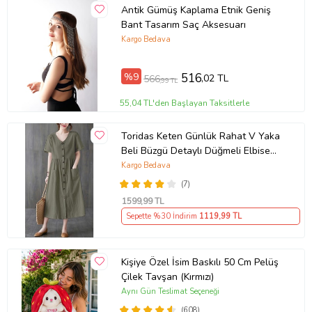
Antik Gümüş Kaplama Etnik Geniş
Bant Tasarım Saç Aksesuarı
Kargo Bedava
%9
516
,02 TL
566
,99 TL
55,04 TL'den Başlayan Taksitlerle
Toridas Keten Günlük Rahat V Yaka
Beli Büzgü Detaylı Düğmeli Elbise
LN04haki3
Kargo Bedava
(7)
1599
,99 TL
Sepette %30 İndirim
1119
,99 TL
Kişiye Özel İsim Baskılı 50 Cm Pelüş
Çilek Tavşan (Kırmızı)
Aynı Gün Teslimat Seçeneği
(608)