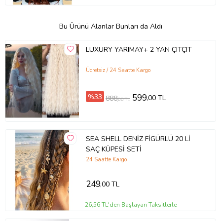
Bu Ürünü Alanlar Bunları da Aldı
LUXURY YARIMAY+ 2 YAN ÇITÇIT
Ücretsiz / 24 Saatte Kargo
%33
599
,00 TL
888
,00 TL
SEA SHELL DENİZ FİGÜRLÜ 20 Lİ
SAÇ KÜPESİ SETİ
24 Saatte Kargo
249
,00 TL
26,56 TL'den Başlayan Taksitlerle