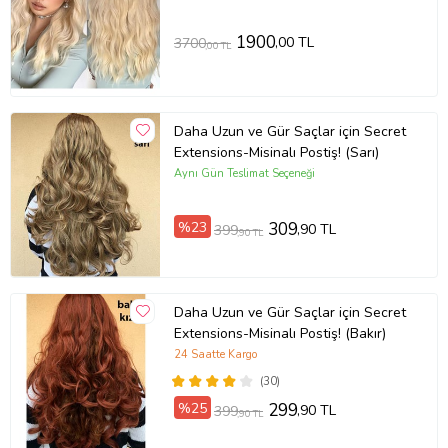
1900
,00 TL
3700
,00 TL
Daha Uzun ve Gür Saçlar için Secret
Extensions-Misinalı Postiş! (Sarı)
Aynı Gün Teslimat Seçeneği
%23
309
,90 TL
399
,90 TL
Daha Uzun ve Gür Saçlar için Secret
Extensions-Misinalı Postiş! (Bakır)
24 Saatte Kargo
(30)
%25
299
,90 TL
399
,90 TL