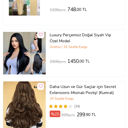
748
,00 TL
1200
,00 TL
Luxury Perçemsiz Doğal Siyah Vip
Özel Model
Ücretsiz / 24 Saatte Kargo
1450
,00 TL
2500
,00 TL
Daha Uzun ve Gür Saçlar için Secret
Extensions-Misinalı Postiş! (Kumral)
24 Saatte Kargo
(34)
%25
299
,90 TL
399
,90 TL