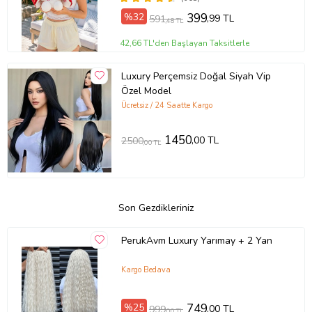
%32
399
,99 TL
591
,48 TL
42,66 TL'den Başlayan Taksitlerle
Luxury Perçemsiz Doğal Siyah Vip
Özel Model
Ücretsiz / 24 Saatte Kargo
1450
,00 TL
2500
,00 TL
Son Gezdikleriniz
PerukAvm Luxury Yarımay + 2 Yan
Kargo Bedava
%25
749
,00 TL
999
,00 TL