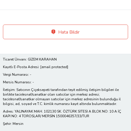
Hata Bildir
Ticaret Ünvanı: GİZEM KARAHAN
Kayıtlı E-Posta Adresi:
[email protected]
Vergi Numarası: -
Mersis Numarası: -
İletişim: Satıcının Çiçeksepeti tarafından teyit edilmiş iletişim bilgileri ile
birlikte tacir/esnaf/sanatkar olan satıcılar için merkez adresi;
tacir/esnaf/sanatkar olmayan satıcılar için merkez adresinin bulunduğu il
bilgisi, ad, soyad ve T.C. kimlik numarası kayıt altında bulunmaktadır.
Adres: YALINAYAK MAH. 102130 SK. ÖZTÜRK SITESI A BLOK NO: 10 A İÇ
KAPI NO: 4 TOROSLAR/ MERSİN 1500046357/33/TUR
Şehir: Mersin