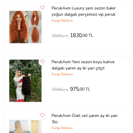
PerukAvm Luxury yeni sezon bakır
yoğun dalgalı perçemsiz vip peruk
Kargo Bedava
1830
,00 TL
2500
,00 TL
PerukAvm Yeni sezon koyu kahve
dalgalı yarım ay iki yan çıtçıt
Kargo Bedava
975
,00 TL
2500
,00 TL
PerukAvm Özel set yarım ay iki yan
3lü
Kargo Bedava