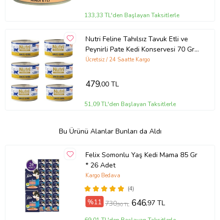
133,33 TL'den Başlayan Taksitlerle
Nutri Feline Tahılsız Tavuk Etli ve
Peynirli Pate Kedi Konservesi 70 Gr x
6 Adet - Doğal Ezme Yaş Mama
Ücretsiz / 24 Saatte Kargo
479
,00 TL
51,09 TL'den Başlayan Taksitlerle
Bu Ürünü Alanlar Bunları da Aldı
Felix Somonlu Yaş Kedi Mama 85 Gr
* 26 Adet
Kargo Bedava
(4)
%11
646
,97 TL
730
,90 TL