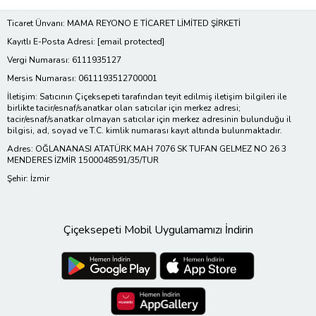
Ticaret Ünvanı: MAMA REYONO E TİCARET LİMİTED ŞİRKETİ
Kayıtlı E-Posta Adresi:
[email protected]
Vergi Numarası: 6111935127
Mersis Numarası: 0611193512700001
İletişim: Satıcının Çiçeksepeti tarafından teyit edilmiş iletişim bilgileri ile
birlikte tacir/esnaf/sanatkar olan satıcılar için merkez adresi;
tacir/esnaf/sanatkar olmayan satıcılar için merkez adresinin bulunduğu il
bilgisi, ad, soyad ve T.C. kimlik numarası kayıt altında bulunmaktadır.
Adres: OĞLANANASI ATATÜRK MAH 7076 SK TUFAN GELMEZ NO 26 3
MENDERES İZMİR 1500048591/35/TUR
Şehir: İzmir
Çiçeksepeti Mobil Uygulamamızı İndirin