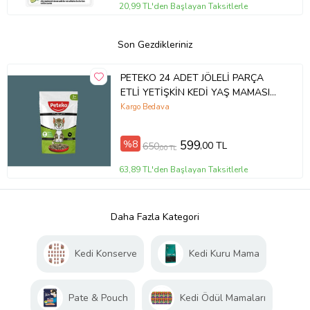
20,99 TL'den Başlayan Taksitlerle
Son Gezdikleriniz
PETEKO 24 ADET JÖLELİ PARÇA
ETLİ YETİŞKİN KEDİ YAŞ MAMASI
KUZULU
Kargo Bedava
%8
599
,00 TL
650
,00 TL
63,89 TL'den Başlayan Taksitlerle
Daha Fazla Kategori
Kedi Konserve
Kedi Kuru Mama
Pate & Pouch
Kedi Ödül Mamaları