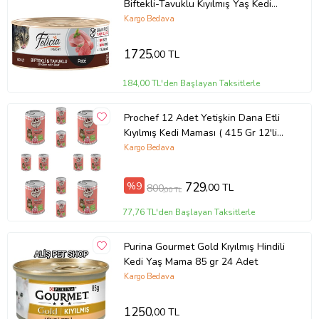
Biftekli-Tavuklu Kıyılmış Yaş Kedi
Maması 24 Adet (Kahverengi)
Kargo Bedava
1725
,00 TL
184,00 TL'den Başlayan Taksitlerle
Prochef 12 Adet Yetişkin Dana Etli
Kıyılmış Kedi Maması ( 415 Gr 12'li
Pro Chef Konserve Yaş Mama )
Kargo Bedava
%9
729
,00 TL
800
,00 TL
77,76 TL'den Başlayan Taksitlerle
Purina Gourmet Gold Kıyılmış Hindili
Kedi Yaş Mama 85 gr 24 Adet
Kargo Bedava
1250
,00 TL