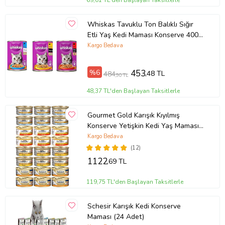
69,01 TL'den Başlayan Taksitlerle
Whiskas Tavuklu Ton Balıklı Sığır
Etli Yaş Kedi Maması Konserve 400
gr X 3 Adet
Kargo Bedava
%6
453
,48 TL
484
,90 TL
48,37 TL'den Başlayan Taksitlerle
Gourmet Gold Karışık Kıyılmış
Konserve Yetişkin Kedi Yaş Maması
24 X 85 G
Kargo Bedava
(12)
1122
,69 TL
119,75 TL'den Başlayan Taksitlerle
Schesir Karışık Kedi Konserve
Maması (24 Adet)