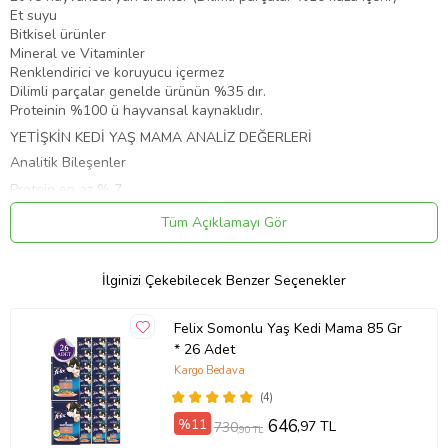
Et suyu
Bitkisel ürünler
Mineral ve Vitaminler
Renklendirici ve koruyucu içermez
Dilimli parçalar genelde ürünün %35 dır.
Proteinin %100 ü hayvansal kaynaklıdır.
YETİŞKİN KEDİ YAŞ MAMA ANALİZ DEĞERLERİ
Analitik Bileşenler
Protein en az % 7
Yağ en az % 5,5
Tüm Açıklamayı Gör
Lif % 0,45
Nem %80
Kül %2
İlginizi Çekebilecek Benzer Seçenekler
Besin Takviyeleri
Taurine (3a370) 700 mg/kg
Felix Somonlu Yaş Kedi Mama 85 Gr
Vitamin A (3a672a) 2000 IU/kg
* 26 Adet
Vitamin D3 (3a671) 150 IU/kg
Kargo Bedava
Vitamin E (3a700) 45 mg/kg
Choline Choloride (3a890) 300 mg/kg
(4)
Demir (sulphate) (3b103) 27 mg/kg
%11
646
,97 TL
730
,90 TL
Bakır (sulphate) (3b405) 2 mg/kg