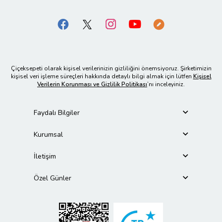
Çiçeksepeti olarak kişisel verilerinizin gizliliğini önemsiyoruz. Şirketimizin
kişisel veri işleme süreçleri hakkında detaylı bilgi almak için lütfen
Kişisel
Verilerin Korunması ve Gizlilik Politikası
’nı inceleyiniz.
Faydalı Bilgiler
Kurumsal
İletişim
Özel Günler