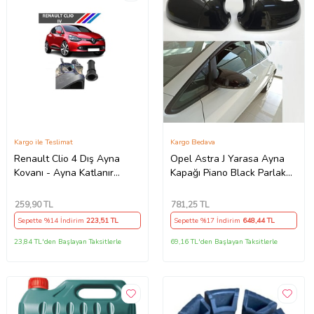
Kargo ile Teslimat
Kargo Bedava
Renault Clio 4 Dış Ayna
Opel Astra J Yarasa Ayna
Kovanı - Ayna Katlanır
Kapağı Piano Black Parlak
Destek Parçası 1 Adet
Siyah
490307706 M3625
259
,90 TL
781
,25 TL
Sepette %14 İndirim
223
,51 TL
Sepette %17 İndirim
648
,44 TL
23,84 TL'den Başlayan Taksitlerle
69,16 TL'den Başlayan Taksitlerle