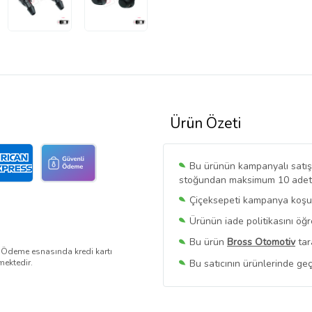
Ürün Özeti
Bu ürünün kampanyalı satışı 
stoğundan maksimum 10 adet sa
Çiçeksepeti kampanya koşull
Ürünün iade politikasını öğ
Bu ürün
Bross Otomotiv
tar
. Ödeme esnasında kredi kartı
Bu satıcının ürünlerinde geç
mektedir.
Bu Satıcının
Tüm Ürünlerini
Ürün sayfasında gördüğünüz f