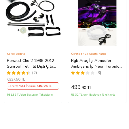
Kargo Bedava
Ücretsiz / 24 Saatte Kargo
Renault Clio 2 1998-2012
Rgb Araç İçi Atmosfer
Sunroof Tel Fitil Dişli Çıta
Ambiyans İp Neon Torpido
Ayak Seti
Led 3 Metre USB Girişli
(2)
(3)
6337
,50 TL
499
Sepette %14 İndirim
5450
,25 TL
,90 TL
581,36 TL'den Başlayan Taksitlerle
53,32 TL'den Başlayan Taksitlerle