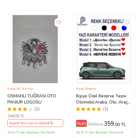
Kargo ile Teslimat
Kargo Bedava
OSMANLI TUĞRASI OTO
Kişiye Özel Rezerve Yazısı
PANJUR LOGOSU
Otomobil,Araba, Oto, Araç
Sticker (Parlak Beyaz)
(1)
(1)
249
,00 TL
359
%40
Sepette %14 İndirim
214
,14 TL
599
,00 TL
,00 TL
41,04 TL'den Başlayan Taksitlerle
38,29 TL'den Başlayan Taksitlerle