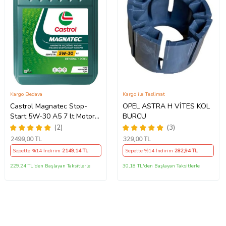
Kargo Bedava
Kargo ile Teslimat
Castrol Magnatec Stop-
OPEL ASTRA H VİTES KOL
Start 5W-30 A5 7 lt Motor
BURCU
Yağı Ü.T 2024
(2)
(3)
2499
,00 TL
329
,00 TL
Sepette %14 İndirim
2149
,14 TL
Sepette %14 İndirim
282
,94 TL
229,24 TL'den Başlayan Taksitlerle
30,18 TL'den Başlayan Taksitlerle