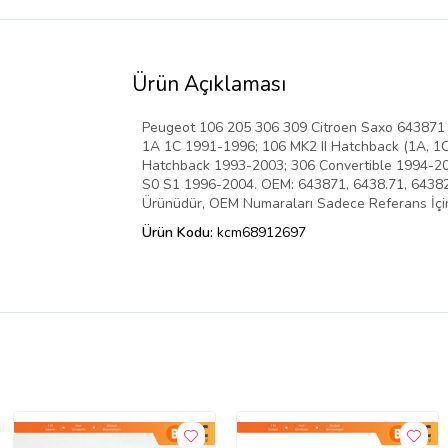
Ürün Açıklaması
Peugeot 106 205 306 309 Citroen Saxo 643871 6
1A 1C 1991-1996; 106 MK2 II Hatchback (1A, 1
Hatchback 1993-2003; 306 Convertible 1994-20
S0 S1 1996-2004. OEM: 643871, 6438.71, 643825, 6
Ürünüdür, OEM Numaraları Sadece Referans İçindir
Ürün Kodu:
kcm68912697