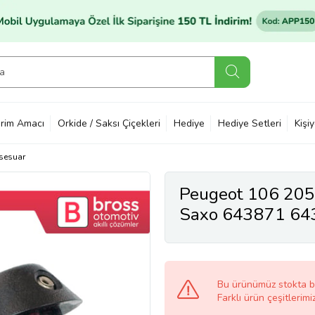
rim Amacı
Orkide / Saksı Çiçekleri
Hediye
Hediye Setleri
Kişi
sesuar
Peugeot 106 205
Saxo 643871 643
Ön Cam Silecek S
Bu ürünümüz stokta 
Farklı ürün çeşitlerimi