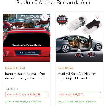
Bu Ürünü Alanlar Bunları da Aldı
Kargo ile Teslimat
Kargo Bedava
bana masal anlatma - Oto
Audi A3 Kapı Altı Hayalet
ön arka cam yazıları - özlü
Logo Orjinal Lazer Led
espirili komik türkçe koyan
sözler
240
,00 TL
Sepette %10 İndirim
216
,00 TL
Sepet Fiyatı
967
,50 TL
23,04 TL'den Başlayan Taksitlerle
103,20 TL'den Başlayan Taksitlerle