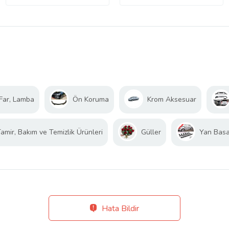
Far, Lamba
Ön Koruma
Krom Aksesuar
amir, Bakım ve Temizlik Ürünleri
Güller
Yan Bas
Hata Bildir