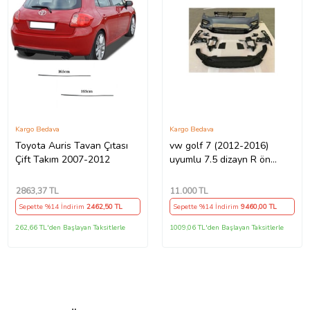
Kargo Bedava
Kargo Bedava
Toyota Auris Tavan Çıtası
vw golf 7 (2012-2016)
Çift Takım 2007-2012
uyumlu 7.5 dizayn R ön
tampon seti
2863
,37 TL
11.000
TL
Sepette %14 İndirim
2462
,50 TL
Sepette %14 İndirim
9460
,00 TL
262,66 TL'den Başlayan Taksitlerle
1009,06 TL'den Başlayan Taksitlerle