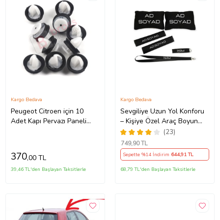
Kargo Bedava
Kargo Bedava
Peugeot Citroen için 10
Sevgiliye Uzun Yol Konforu
Adet Kapı Pervazı Paneli
– Kişiye Özel Araç Boyun
Tutucu Klipsi 6991.Y8
Yastığı & Kemer Pedi Hediye
(23)
Seti
749
,90 TL
370
Sepette %14 İndirim
644
,91 TL
,00 TL
39,46 TL'den Başlayan Taksitlerle
68,79 TL'den Başlayan Taksitlerle