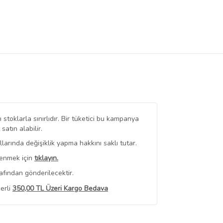
stoklarla sınırlıdır. Bir tüketici bu kampanya
tın alabilir.
arında değişiklik yapma hakkını saklı tutar.
renmek için
tıklayın.
afından gönderilecektir.
erli
350,00 TL Üzeri Kargo Bedava
 Görüntüle
iyat bilgileri, satıcı tarafından