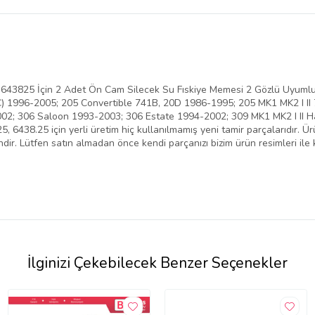
belirlenmektedir.
43825 İçin 2 Adet Ön Cam Silecek Su Fıskiye Memesi 2 Gözlü Uyumlu
C) 1996-2005; 205 Convertible 741B, 20D 1986-1995; 205 MK1 MK2 I I
02; 306 Saloon 1993-2003; 306 Estate 1994-2002; 309 MK1 MK2 I II 
438.25 için yerli üretim hiç kullanılmamış yeni tamir parçalarıdır. Ürün
. Lütfen satın almadan önce kendi parçanızı bizim ürün resimleri ile k
İlginizi Çekebilecek Benzer Seçenekler