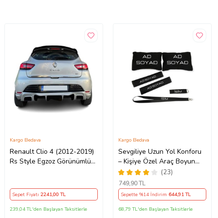
Kargo Bedava
Kargo Bedava
Renault Clio 4 (2012-2019)
Sevgiliye Uzun Yol Konforu
Rs Style Egzoz Görünümlü
– Kişiye Özel Araç Boyun
Arka Tampon Eki - Difüzör
Yastığı & Kemer Pedi Hediye
(23)
(Plastik)
Seti
749
,90 TL
Sepet Fiyatı
2241
,00 TL
Sepette %14 İndirim
644
,91 TL
239,04 TL'den Başlayan Taksitlerle
68,79 TL'den Başlayan Taksitlerle