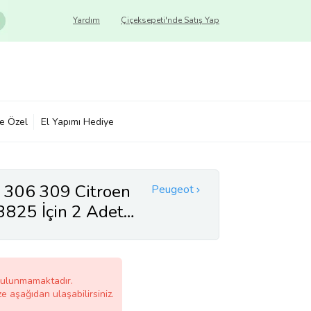
Yardım
Çiçeksepeti'nde Satış Yap
ye Özel
El Yapımı Hediye
 306 309 Citroen
Peugeot
825 İçin 2 Adet
u Fıskiye Memesi
bulunmamaktadır.
ze aşağıdan ulaşabilirsiniz.