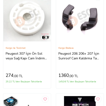
Kargo ile Teslimat
Kargo Bedava
Peugeot 307 İçin Ön Sol
Peugeot 206 206+ 207 İçin
veya Sağ Kapı Cam İndirme
Sunroof Cam Kaldırma Tamir
Kaldırma Mekanizması
Parça Seti 842470
Makarası
274
1360
,00 TL
,00 TL
29,22 TL'den Başlayan Taksitlerle
145,06 TL'den Başlayan Taksitlerle