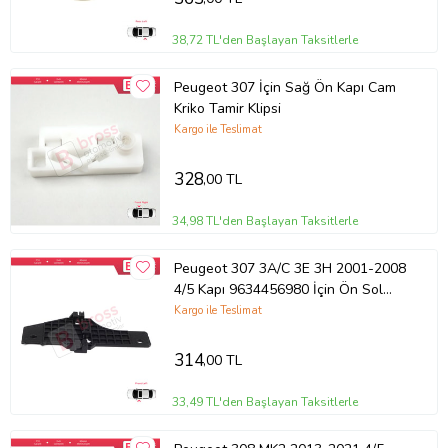
38,72 TL'den Başlayan Taksitlerle
Peugeot 307 İçin Sağ Ön Kapı Cam
Kriko Tamir Klipsi
Kargo ile Teslimat
328
,00 TL
34,98 TL'den Başlayan Taksitlerle
Peugeot 307 3A/C 3E 3H 2001-2008
4/5 Kapı 9634456980 İçin Ön Sol
Cam Kriko Tamir Klipsi
Kargo ile Teslimat
314
,00 TL
33,49 TL'den Başlayan Taksitlerle