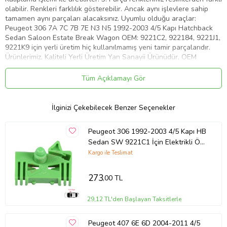
olabilir. Renkleri farklılık gösterebilir. Ancak aynı işlevlere sahip
tamamen aynı parçaları alacaksınız. Uyumlu olduğu araçlar:
Peugeot 306 7A 7C 7B 7E N3 N5 1992-2003 4/5 Kapı Hatchback
Sedan Saloon Estate Break Wagon OEM: 9221C2, 922184, 9221J1,
9221K9 için yerli üretim hiç kullanılmamış yeni tamir parçalarıdır.
Ürünlerimiz, Kaliteli Yerli Üretim Yan Sanayii Ürünüdür, OEM
Numaraları Sadece Referans İçindir. Lütfen satın almadan önce
kendi parçanızı bizim ürün resimleri ile kıyaslayınız.
Tüm Açıklamayı Gör
Ürün Kodu:
kcm45455253
İlginizi Çekebilecek Benzer Seçenekler
Peugeot 306 1992-2003 4/5 Kapı HB
Sedan SW 9221C1 İçin Elektrikli Ön
Sağ Cam Kriko Tamir Klipsi
Kargo ile Teslimat
273
,00 TL
29,12 TL'den Başlayan Taksitlerle
Peugeot 407 6E 6D 2004-2011 4/5