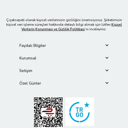
Çiçeksepeti olarak kişisel verilerinizin gizliliğini önemsiyoruz. Şirketimizin
kişisel veri işleme süreçleri hakkında detaylı bilgi almak için lütfen
Kişisel
Verilerin Korunması ve Gizlilik Politikası
’nı inceleyiniz.
Faydalı Bilgiler
Kurumsal
İletişim
Özel Günler