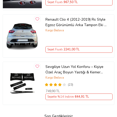
Sepet Fiyatı
967
,50 TL
Renault Clio 4 (2012-2019) Rs Style
Egzoz Görünümlü Arka Tampon Eki -
Difüzör (Plastik)
Kargo Bedava
Sepet Fiyatı
2241
,00 TL
Sevgiliye Uzun Yol Konforu – Kişiye
Özel Araç Boyun Yastığı & Kemer
Pedi Hediye Seti
Kargo Bedava
(23)
749
,90 TL
Sepette %14 İndirim
644
,91 TL
Son Gezdikleriniz