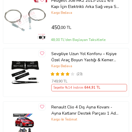
Peugeot 308 MK2 2013-2021 4/5
Kapı İçin Elektrikli Arka Sağ veya Sol
Kapı Cam Kriko Tamir Seti
Kargo Bedava
450
,00 TL
48,00 TL'den Başlayan Taksitlerle
Sevgiliye Uzun Yol Konforu – Kişiye
Özel Araç Boyun Yastığı & Kemer
Pedi Hediye Seti
Kargo Bedava
(23)
749
,90 TL
Sepette %14 İndirim
644
,91 TL
Renault Clio 4 Dış Ayna Kovanı -
Ayna Katlanır Destek Parçası 1 Adet
490307706 M3625
Kargo ile Teslimat