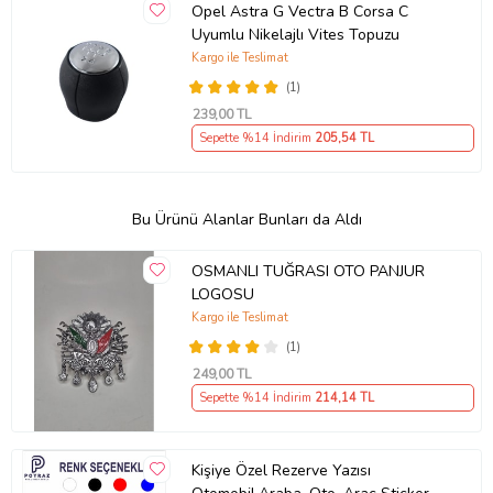
Opel Astra G Vectra B Corsa C
Uyumlu Nikelajlı Vites Topuzu
Kargo ile Teslimat
(1)
239
,00 TL
Sepette %14 İndirim
205
,54 TL
Bu Ürünü Alanlar Bunları da Aldı
OSMANLI TUĞRASI OTO PANJUR
LOGOSU
Kargo ile Teslimat
(1)
249
,00 TL
Sepette %14 İndirim
214
,14 TL
Kişiye Özel Rezerve Yazısı