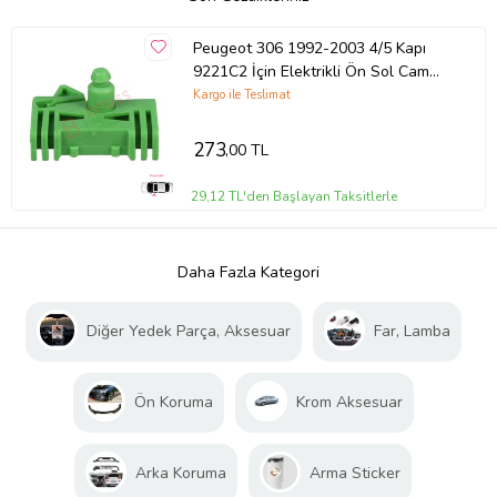
Peugeot 306 1992-2003 4/5 Kapı
9221C2 İçin Elektrikli Ön Sol Cam
Kriko Tamir Klipsi
Kargo ile Teslimat
273
,00 TL
29,12 TL'den Başlayan Taksitlerle
Daha Fazla Kategori
Diğer Yedek Parça, Aksesuar
Far, Lamba
Ön Koruma
Krom Aksesuar
Arka Koruma
Arma Sticker