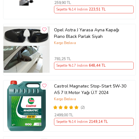
259
,90 TL
Sepette %14 İndirim
223
,51 TL
Opel Astra J Yarasa Ayna Kapağı
Piano Black Parlak Siyah
Kargo Bedava
781
,25 TL
Sepette %17 İndirim
648
,44 TL
Castrol Magnatec Stop-Start 5W-30
A5 7 lt Motor Yağı Ü.T 2024
Kargo Bedava
(2)
2499
,00 TL
Sepette %14 İndirim
2149
,14 TL