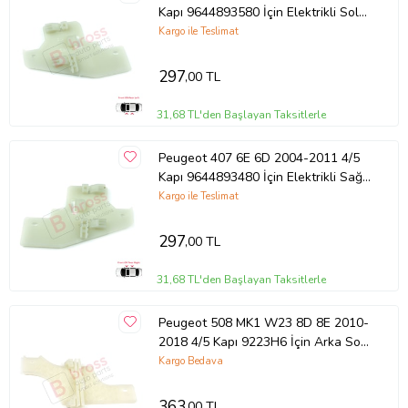
Kapı 9644893580 İçin Elektrikli Sol
Cam Kriko Tamir Klipsi
Kargo ile Teslimat
297
,00 TL
31,68 TL'den Başlayan Taksitlerle
Peugeot 407 6E 6D 2004-2011 4/5
Kapı 9644893480 İçin Elektrikli Sağ
Cam Kriko Tamir Klipsi
Kargo ile Teslimat
297
,00 TL
31,68 TL'den Başlayan Taksitlerle
Peugeot 508 MK1 W23 8D 8E 2010-
2018 4/5 Kapı 9223H6 İçin Arka Sol
Cam Kriko Tamir Klipsi
Kargo Bedava
363
,00 TL