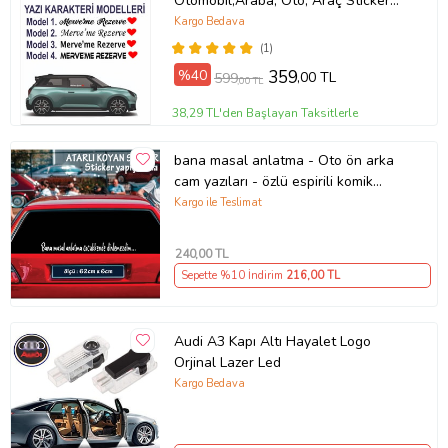
Otomobil,Araba, Oto, Araç Sticker
(Parlak Beyaz)
Kargo Bedava
(1)
%40
359
,00 TL
599
,00 TL
38,29 TL'den Başlayan Taksitlerle
bana masal anlatma - Oto ön arka
cam yazıları - özlü espirili komik
türkçe koyan sözler
Kargo ile Teslimat
240
,00 TL
Sepette %10 İndirim
216
,00 TL
Audi A3 Kapı Altı Hayalet Logo
Orjinal Lazer Led
Kargo Bedava