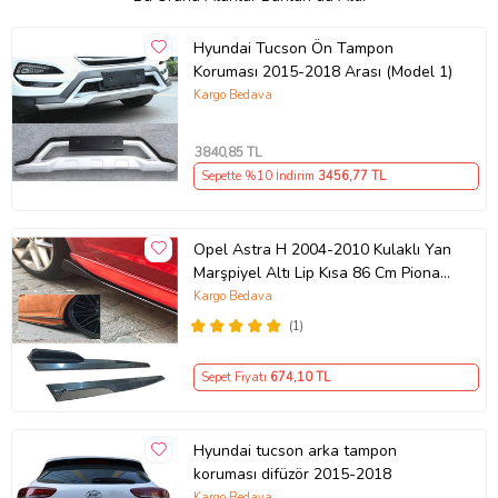
Hyundai Tucson Ön Tampon
Koruması 2015-2018 Arası (Model 1)
Kargo Bedava
3840
,85 TL
Sepette %10 İndirim
3456
,77 TL
Opel Astra H 2004-2010 Kulaklı Yan
Marşpiyel Altı Lip Kısa 86 Cm Piona
Black
Kargo Bedava
(1)
Sepet Fiyatı
674
,10 TL
Hyundai tucson arka tampon
koruması difüzör 2015-2018
Kargo Bedava