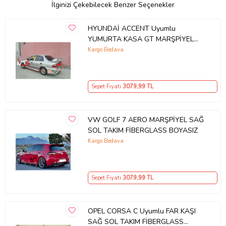
İlginizi Çekebilecek Benzer Seçenekler
HYUNDAİ ACCENT Uyumlu
YUMURTA KASA GT MARŞPİYEL
SAĞ SOL TAKIM FİBERGLASS
Kargo Bedava
BOYASIZ
Sepet Fiyatı
3079
,99 TL
VW GOLF 7 AERO MARŞPİYEL SAĞ
SOL TAKIM FİBERGLASS BOYASIZ
Kargo Bedava
Sepet Fiyatı
3079
,99 TL
OPEL CORSA C Uyumlu FAR KAŞI
SAĞ SOL TAKIM FİBERGLASS