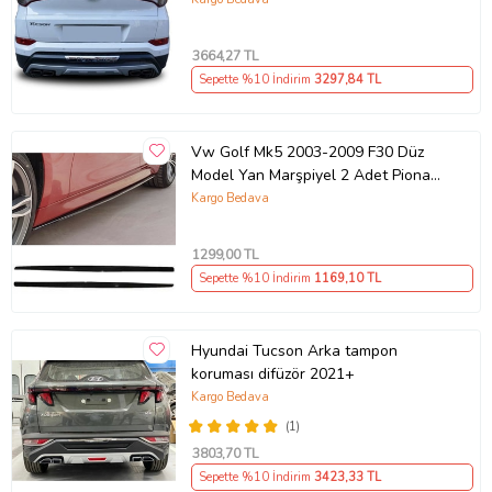
3664
,27 TL
Sepette %10 İndirim
3297
,84 TL
Vw Golf Mk5 2003-2009 F30 Düz
Model Yan Marşpiyel 2 Adet Piona
Black
Kargo Bedava
1299
,00 TL
Sepette %10 İndirim
1169
,10 TL
Hyundai Tucson Arka tampon
koruması difüzör 2021+
Kargo Bedava
(1)
3803
,70 TL
Sepette %10 İndirim
3423
,33 TL