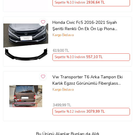
Sepette %10 İndirim
2936
,64 TL
Honda Civic Fc5 2016-2021 Siyah
Şeritli Renkli Ön Ek Ön Lip Piona
Black 4 Prç
Kargo Bedava
619
,00 TL
Sepette %10 İndirim
557
,10 TL
Vw Transporter T6 Arka Tampon Eki
Karlık Egzoz Görünümlü Fiberglass
Boyasız Uyumlu
Kargo Bedava
3499
,99 TL
Sepette %12 İndirim
3079
,99 TL
Bu Ürünü Alanlar Bunları da Aldı