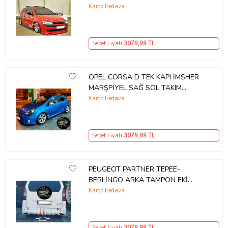
BOYASIZ
Kargo Bedava
Sepet Fiyatı
3079
,99 TL
OPEL CORSA D TEK KAPI İMSHER
MARŞPİYEL SAĞ SOL TAKIM
FİBERGLASS BOYASIZ
Kargo Bedava
Sepet Fiyatı
3079
,99 TL
PEUGEOT PARTNER TEPEE-
BERLİNGO ARKA TAMPON EKİ
(2010-2018) BOYASIZ
Kargo Bedava
Sepet Fiyatı
3079
,99 TL