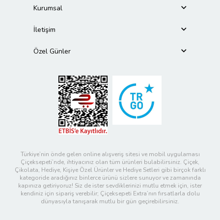
Kurumsal
İletişim
Özel Günler
Türkiye’nin önde gelen online alışveriş sitesi ve mobil uygulaması
Çiçeksepeti’nde, ihtiyacınız olan tüm ürünleri bulabilirsiniz. Çiçek,
Çikolata, Hediye, Kişiye Özel Ürünler ve Hediye Setleri gibi birçok farklı
kategoride aradığınız binlerce ürünü sizlere sunuyor ve zamanında
kapınıza getiriyoruz! Siz de ister sevdiklerinizi mutlu etmek için, ister
kendiniz için sipariş verebilir; Çiçeksepeti Extra’nın fırsatlarla dolu
dünyasıyla tanışarak mutlu bir gün geçirebilirsiniz.