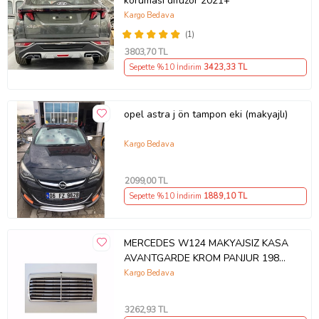
koruması difüzör 2021+
Kargo Bedava
(1)
3803
,70 TL
Sepette %10 İndirim
3423
,33 TL
opel astra j ön tampon eki (makyajlı)
Kargo Bedava
2099
,00 TL
Sepette %10 İndirim
1889
,10 TL
MERCEDES W124 MAKYAJSIZ KASA
AVANTGARDE KROM PANJUR 1985-
1993
Kargo Bedava
3262
,93 TL