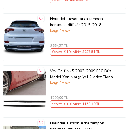
Hyundai tucson arka tampon
koruması difüzör 2015-2018
Kargo Bedava
3664
,27 TL
Sepette %10 İndirim
3297
,84 TL
Vw Golf Mk5 2003-2009 F30 Düz
Model Yan Marşpiyel 2 Adet Piona
Black
Kargo Bedava
1299
,00 TL
Sepette %10 İndirim
1169
,10 TL
Hyundai Tucson Arka tampon