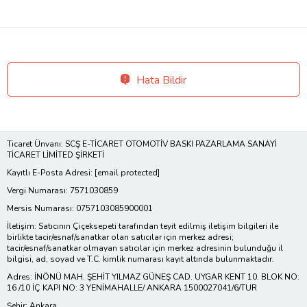
Hata Bildir
Ticaret Ünvanı: SCŞ E-TİCARET OTOMOTİV BASKI PAZARLAMA SANAYİ
TİCARET LİMİTED ŞİRKETİ
Kayıtlı E-Posta Adresi:
[email protected]
Vergi Numarası: 7571030859
Mersis Numarası: 0757103085900001
İletişim: Satıcının Çiçeksepeti tarafından teyit edilmiş iletişim bilgileri ile
birlikte tacir/esnaf/sanatkar olan satıcılar için merkez adresi;
tacir/esnaf/sanatkar olmayan satıcılar için merkez adresinin bulunduğu il
bilgisi, ad, soyad ve T.C. kimlik numarası kayıt altında bulunmaktadır.
Adres: İNÖNÜ MAH. ŞEHİT YILMAZ GÜNEŞ CAD. UYGAR KENT 10. BLOK NO:
16 /10 İÇ KAPI NO: 3 YENİMAHALLE/ ANKARA 1500027041/6/TUR
Şehir: Ankara