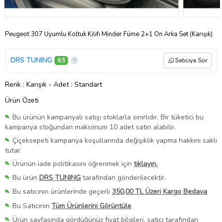
Peugeot 307 Uyumlu Koltuk Kılıfı Minder Füme 2+1 Ön Arka Set (Karışık)
DRS TUNING
9,5
Satıcıya Sor
Renk
: Karışık
-
Adet
: Standart
Ürün Özeti
Bu ürünün kampanyalı satışı stoklarla sınırlıdır. Bir tüketici bu
kampanya stoğundan maksimum 10 adet satın alabilir.
Çiçeksepeti kampanya koşullarında değişiklik yapma hakkını saklı
tutar.
Ürünün iade politikasını öğrenmek için
tıklayın.
Bu ürün
DRS TUNING
tarafından gönderilecektir.
Bu satıcının ürünlerinde geçerli
350,00 TL Üzeri Kargo Bedava
Bu Satıcının
Tüm Ürünlerini Görüntüle
Ürün sayfasında gördüğünüz fiyat bilgileri, satıcı tarafından