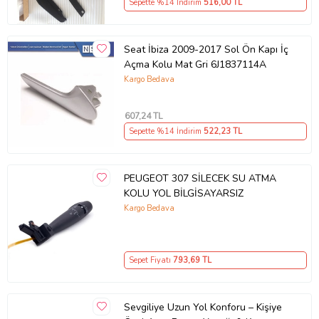
Sepette %14 İndirim
516
,00 TL
Seat İbiza 2009-2017 Sol Ön Kapı İç
Açma Kolu Mat Gri 6J1837114A
Kargo Bedava
607
,24 TL
Sepette %14 İndirim
522
,23 TL
PEUGEOT 307 SİLECEK SU ATMA
KOLU YOL BİLGİSAYARSIZ
Kargo Bedava
Sepet Fiyatı
793
,69 TL
Sevgiliye Uzun Yol Konforu – Kişiye