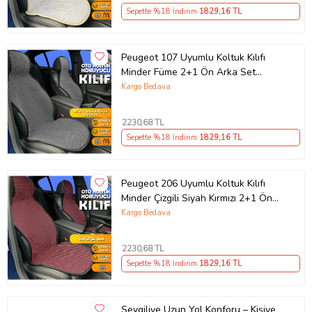
Sepette %18 İndirim
1829
,16 TL
Peugeot 107 Uyumlu Koltuk Kılıfı
Minder Füme 2+1 Ön Arka Set
(Karışık)
Kargo Bedava
2230
,68 TL
Sepette %18 İndirim
1829
,16 TL
Peugeot 206 Uyumlu Koltuk Kılıfı
Minder Çizgili Siyah Kırmızı 2+1 Ön
Arka Set
Kargo Bedava
2230
,68 TL
Sepette %18 İndirim
1829
,16 TL
Sevgiliye Uzun Yol Konforu – Kişiye