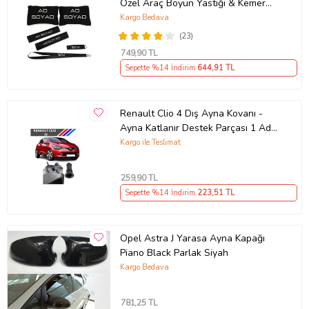
Özel Araç Boyun Yastığı & Kemer
Pedi Hediye Seti
Kargo Bedava
(23)
749
,90 TL
Sepette %14 İndirim
644
,91 TL
Renault Clio 4 Dış Ayna Kovanı -
Ayna Katlanır Destek Parçası 1 Adet
490307706 M3625
Kargo ile Teslimat
259
,90 TL
Sepette %14 İndirim
223
,51 TL
Opel Astra J Yarasa Ayna Kapağı
Piano Black Parlak Siyah
Kargo Bedava
781
,25 TL