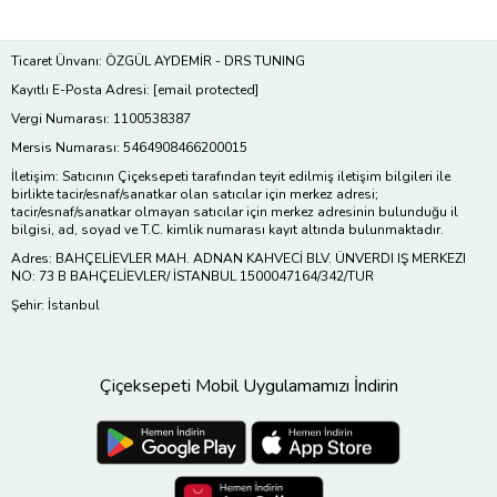
Ticaret Ünvanı: ÖZGÜL AYDEMİR - DRS TUNING
Kayıtlı E-Posta Adresi:
[email protected]
Vergi Numarası: 1100538387
Mersis Numarası: 5464908466200015
İletişim: Satıcının Çiçeksepeti tarafından teyit edilmiş iletişim bilgileri ile
birlikte tacir/esnaf/sanatkar olan satıcılar için merkez adresi;
tacir/esnaf/sanatkar olmayan satıcılar için merkez adresinin bulunduğu il
bilgisi, ad, soyad ve T.C. kimlik numarası kayıt altında bulunmaktadır.
Adres: BAHÇELİEVLER MAH. ADNAN KAHVECİ BLV. ÜNVERDI IŞ MERKEZI
NO: 73 B BAHÇELİEVLER/ İSTANBUL 1500047164/342/TUR
Şehir: İstanbul
Çiçeksepeti Mobil Uygulamamızı İndirin