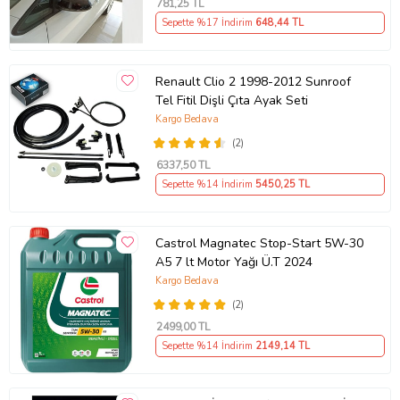
781
,25 TL
Sepette %17 İndirim
648
,44 TL
Renault Clio 2 1998-2012 Sunroof
Tel Fitil Dişli Çıta Ayak Seti
Kargo Bedava
(2)
6337
,50 TL
Sepette %14 İndirim
5450
,25 TL
Castrol Magnatec Stop-Start 5W-30
A5 7 lt Motor Yağı Ü.T 2024
Kargo Bedava
(2)
2499
,00 TL
Sepette %14 İndirim
2149
,14 TL