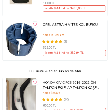
11.000
TL
Sepette %14 İndirim
9460
,00 TL
OPEL ASTRA H VİTES KOL BURCU
Kargo ile Teslimat
(3)
329
,00 TL
Sepette %14 İndirim
282
,94 TL
Bu Ürünü Alanlar Bunları da Aldı
HONDA CIVIC FC5 2016-2021 ÖN
TAMPON EKİ FLAP TAMPON KÖŞESİ
TAKIM SAĞ SOL KAMPANYA ŞOKK
Kargo Bedava
FİYAT OEM
(30)
600
,00 TL