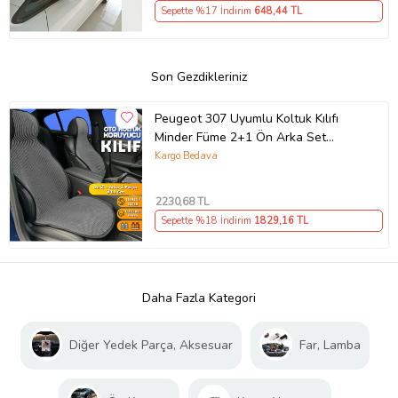
Sepette %17 İndirim
648
,44 TL
Son Gezdikleriniz
Peugeot 307 Uyumlu Koltuk Kılıfı
Minder Füme 2+1 Ön Arka Set
(Karışık)
Kargo Bedava
2230
,68 TL
Sepette %18 İndirim
1829
,16 TL
Daha Fazla Kategori
Diğer Yedek Parça, Aksesuar
Far, Lamba