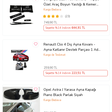
Özel Araç Boyun Yastığı & Kemer
Pedi Hediye Seti
Kargo Bedava
(23)
749
,90 TL
Sepette %14 İndirim
644
,91 TL
Renault Clio 4 Dış Ayna Kovanı -
Ayna Katlanır Destek Parçası 1 Adet
490307706 M3625
Kargo ile Teslimat
259
,90 TL
Sepette %14 İndirim
223
,51 TL
Opel Astra J Yarasa Ayna Kapağı
Piano Black Parlak Siyah
Kargo Bedava