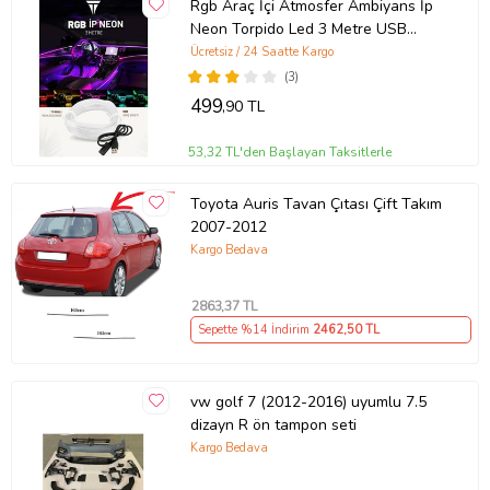
Rgb Araç İçi Atmosfer Ambiyans İp
Neon Torpido Led 3 Metre USB
Girişli
Ücretsiz / 24 Saatte Kargo
(3)
499
,90 TL
53,32 TL'den Başlayan Taksitlerle
Toyota Auris Tavan Çıtası Çift Takım
2007-2012
Kargo Bedava
2863
,37 TL
Sepette %14 İndirim
2462
,50 TL
vw golf 7 (2012-2016) uyumlu 7.5
dizayn R ön tampon seti
Kargo Bedava