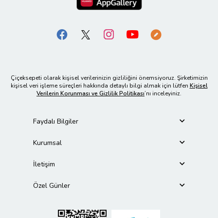
Çiçeksepeti olarak kişisel verilerinizin gizliliğini önemsiyoruz. Şirketimizin
kişisel veri işleme süreçleri hakkında detaylı bilgi almak için lütfen
Kişisel
Verilerin Korunması ve Gizlilik Politikası
’nı inceleyiniz.
Faydalı Bilgiler
Kurumsal
İletişim
Özel Günler