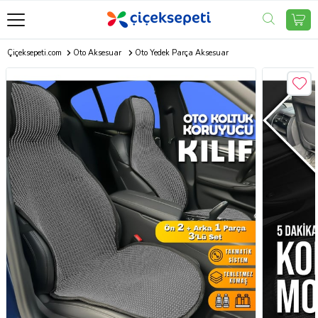
Çiçeksepeti.com
Oto Aksesuar
Oto Yedek Parça Aksesuar