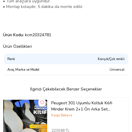
• Tüm araçlara uygundur.
• Montajı kolaydır, 5 dakika da monte edilir.
Ürün Kodu:
kcm20324781
Ürün Özellikleri
Renk
Karışık/Çok renkli
Araç Marka ve Model
Universal
İlginizi Çekebilecek Benzer Seçenekler
Peugeot 301 Uyumlu Koltuk Kılıfı
Minder Krem 2+1 Ön Arka Set
(Karışık)
Kargo Bedava
2230
,68 TL