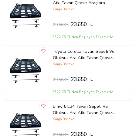
Atkı Tavan Çıtasız Araçlara
Kargo Bedava
23.650
TL
29.563
TL
2522,75 TL'den Başlayan Taksitlerle
Toyota Corolla Tavan Sepeti Ve
Oluksuz Ara Atkı Tavan Çıtasız
Araçlara
Kargo Bedava
23.650
TL
29.563
TL
2522,75 TL'den Başlayan Taksitlerle
Bmw 5 E34 Tavan Sepeti Ve
Oluksuz Ara Atkı Tavan Çıtasız
Araçlara
Kargo Bedava
23.650
TL
29.563
TL