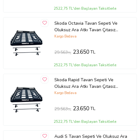
2522,75 TL'den Başlayan Taksitlerle
Skoda Octavia Tavan Sepeti Ve
Oluksuz Ara Atkı Tavan Çıtasız
Araçlara
Kargo Bedava
23.650
TL
29.563
TL
2522,75 TL'den Başlayan Taksitlerle
Skoda Rapid Tavan Sepeti Ve
Oluksuz Ara Atkı Tavan Çıtasız
Araçlara
Kargo Bedava
23.650
TL
29.563
TL
2522,75 TL'den Başlayan Taksitlerle
Audi S Tavan Sepeti Ve Oluksuz Ara