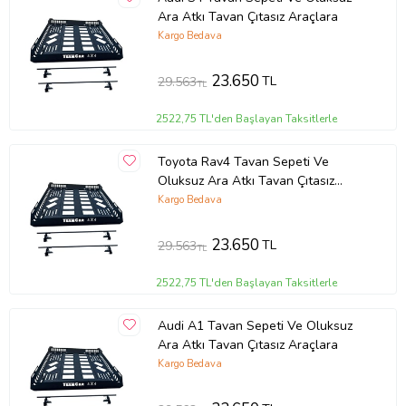
Ara Atkı Tavan Çıtasız Araçlara
Kargo Bedava
23.650
TL
29.563
TL
2522,75 TL'den Başlayan Taksitlerle
Toyota Rav4 Tavan Sepeti Ve
Oluksuz Ara Atkı Tavan Çıtasız
Araçlara
Kargo Bedava
23.650
TL
29.563
TL
2522,75 TL'den Başlayan Taksitlerle
Audi A1 Tavan Sepeti Ve Oluksuz
Ara Atkı Tavan Çıtasız Araçlara
Kargo Bedava