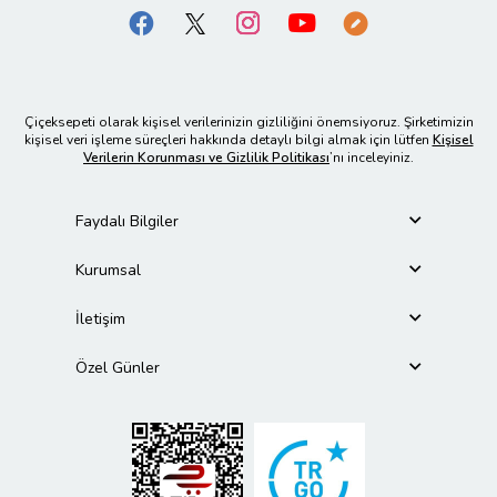
Çiçeksepeti olarak kişisel verilerinizin gizliliğini önemsiyoruz. Şirketimizin
kişisel veri işleme süreçleri hakkında detaylı bilgi almak için lütfen
Kişisel
Verilerin Korunması ve Gizlilik Politikası
’nı inceleyiniz.
Faydalı Bilgiler
Kurumsal
İletişim
Özel Günler