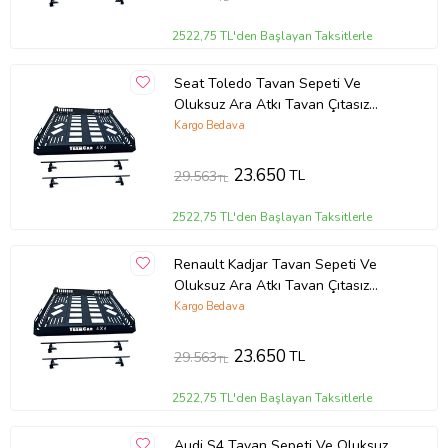
2522,75 TL'den Başlayan Taksitlerle
Seat Toledo Tavan Sepeti Ve
Oluksuz Ara Atkı Tavan Çıtasız
Araçlara
Kargo Bedava
23.650
TL
29.563
TL
2522,75 TL'den Başlayan Taksitlerle
Renault Kadjar Tavan Sepeti Ve
Oluksuz Ara Atkı Tavan Çıtasız
Araçlara
Kargo Bedava
23.650
TL
29.563
TL
2522,75 TL'den Başlayan Taksitlerle
Audi S4 Tavan Sepeti Ve Oluksuz