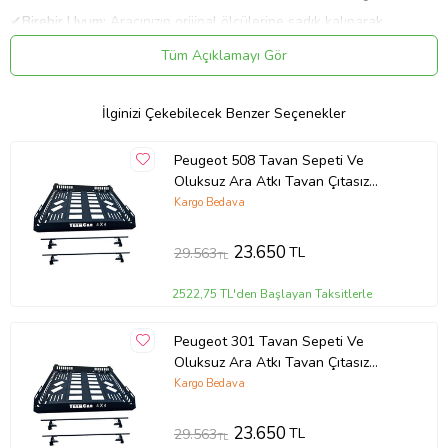
✔
Birebir Uyum:
Aracınızın orijinal ölçülerine sadık kalınarak
üretilmiştir.
Tüm Açıklamayı Gör
✔
Malzeme:
Esnek, kırılmaya karşı dirençli 1. sınıf ABS plastik.
Uygulama
Aracınızın ölçülerine uygundur. Montaj işlemi el yatkınlığı
İlginizi Çekebilecek Benzer Seçenekler
gerektirebilir.
Paket İçeriği
Peugeot 508 Tavan Sepeti Ve
Oluksuz Ara Atkı Tavan Çıtasız
Peugeot 407 Tavan Sepeti Ve Oluksuz Ara Atkı Tavan Çıtasız
Araçlara
Kargo Bedava
Araçlara
Güvenli Teslimat
23.650
TL
29.563
TL
Siparişleriniz darbe emici özel ambalajlarla, kargoda zarar
görmeyecek şekilde paketlenerek tarafınıza ulaştırılır. %100
2522,75 TL'den Başlayan Taksitlerle
Müşteri memnuniyeti garantisiyle.
Ürün Kodu:
kcm79777249
Peugeot 301 Tavan Sepeti Ve
Oluksuz Ara Atkı Tavan Çıtasız
Araçlara
Kargo Bedava
23.650
TL
29.563
TL