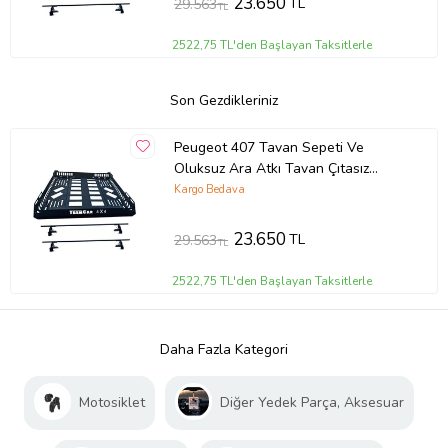
23.650
TL
29.563
TL
2522,75 TL'den Başlayan Taksitlerle
Son Gezdikleriniz
Peugeot 407 Tavan Sepeti Ve
Oluksuz Ara Atkı Tavan Çıtasız
Araçlara
Kargo Bedava
23.650
TL
29.563
TL
2522,75 TL'den Başlayan Taksitlerle
Daha Fazla Kategori
Motosiklet
Diğer Yedek Parça, Aksesuar