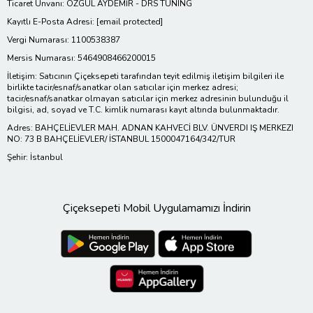
Ticaret Ünvanı: ÖZGÜL AYDEMİR - DRS TUNING
Kayıtlı E-Posta Adresi:
[email protected]
Vergi Numarası: 1100538387
Mersis Numarası: 5464908466200015
İletişim: Satıcının Çiçeksepeti tarafından teyit edilmiş iletişim bilgileri ile
birlikte tacir/esnaf/sanatkar olan satıcılar için merkez adresi;
tacir/esnaf/sanatkar olmayan satıcılar için merkez adresinin bulunduğu il
bilgisi, ad, soyad ve T.C. kimlik numarası kayıt altında bulunmaktadır.
Adres: BAHÇELİEVLER MAH. ADNAN KAHVECİ BLV. ÜNVERDI IŞ MERKEZI
NO: 73 B BAHÇELİEVLER/ İSTANBUL 1500047164/342/TUR
Şehir: İstanbul
Çiçeksepeti Mobil Uygulamamızı İndirin