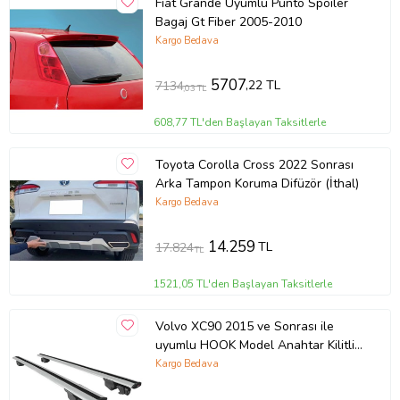
Fiat Grande Uyumlu Punto Spoiler
Bagaj Gt Fiber 2005-2010
Kargo Bedava
5707
,22 TL
7134
,03 TL
608,77 TL'den Başlayan Taksitlerle
Toyota Corolla Cross 2022 Sonrası
Arka Tampon Koruma Difüzör (İthal)
Kargo Bedava
14.259
TL
17.824
TL
1521,05 TL'den Başlayan Taksitlerle
Volvo XC90 2015 ve Sonrası ile
uyumlu HOOK Model Anahtar Kilitli
Ara Atkı Tavan Barı GRİ
Kargo Bedava