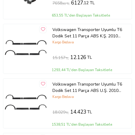
6127
,12 TL
7658
,90 TL
653,55 TL'den Başlayan Taksitlerle
Volkswagen Transporter Uyumlu T6
Dodik Set 11 Parça ABS K.Ş. 2010
2014 Model Aras
Kargo Bedava
12.126
TL
15.157
TL
1293,44 TL'den Başlayan Taksitlerle
Volkswagen Transporter Uyumlu T6
Dodik Set 11 Parça ABS U.Ş. 2010
2014 Model Arası
Kargo Bedava
14.423
TL
18.029
TL
1538,51 TL'den Başlayan Taksitlerle