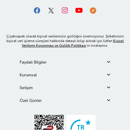
Çiçeksepeti olarak kişisel verilerinizin gizliliğini önemsiyoruz. Şirketimizin
kişisel veri işleme süreçleri hakkında detaylı bilgi almak için lütfen
Kişisel
Verilerin Korunması ve Gizlilik Politikası
’nı inceleyiniz.
Faydalı Bilgiler
Kurumsal
İletişim
Özel Günler