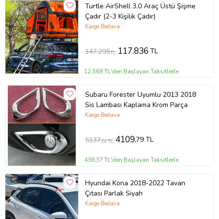
Turtle AirShell 3.0 Araç Üstü Şişme
Çadır (2-3 Kişilik Çadır)
Kargo Bedava
117.836
TL
147.295
TL
12.569 TL'den Başlayan Taksitlerle
Subaru Forester Uyumlu 2013 2018
Sis Lambası Kaplama Krom Parça
Kargo Bedava
4109
,79 TL
5137
,24 TL
438,37 TL'den Başlayan Taksitlerle
Hyundai Kona 2018-2022 Tavan
Çıtası Parlak Siyah
Kargo Bedava