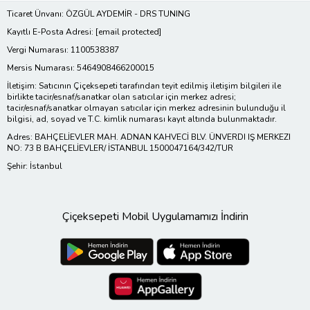
Ticaret Ünvanı: ÖZGÜL AYDEMİR - DRS TUNING
Kayıtlı E-Posta Adresi:
[email protected]
Vergi Numarası: 1100538387
Mersis Numarası: 5464908466200015
İletişim: Satıcının Çiçeksepeti tarafından teyit edilmiş iletişim bilgileri ile
birlikte tacir/esnaf/sanatkar olan satıcılar için merkez adresi;
tacir/esnaf/sanatkar olmayan satıcılar için merkez adresinin bulunduğu il
bilgisi, ad, soyad ve T.C. kimlik numarası kayıt altında bulunmaktadır.
Adres: BAHÇELİEVLER MAH. ADNAN KAHVECİ BLV. ÜNVERDI IŞ MERKEZI
NO: 73 B BAHÇELİEVLER/ İSTANBUL 1500047164/342/TUR
Şehir: İstanbul
Çiçeksepeti Mobil Uygulamamızı İndirin