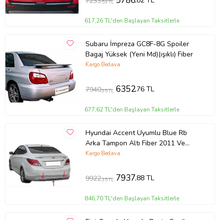
5786
,82 TL
7233
,53 TL
617,26 TL'den Başlayan Taksitlerle
Subaru İmpreza GC8F-8G Spoiler
Bagaj Yüksek (Yeni Md)(ışıklı) Fiber
Kargo Bedava
6352
,76 TL
7940
,95 TL
677,62 TL'den Başlayan Taksitlerle
Hyundai Accent Uyumlu Blue Rb
Arka Tampon Altı Fiber 2011 Ve
Sonrası
Kargo Bedava
7937
,88 TL
9922
,35 TL
846,70 TL'den Başlayan Taksitlerle