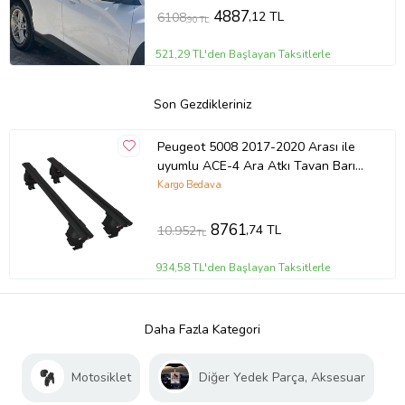
4887
,12 TL
6108
,90 TL
521,29 TL'den Başlayan Taksitlerle
Son Gezdikleriniz
Peugeot 5008 2017-2020 Arası ile
uyumlu ACE-4 Ara Atkı Tavan Barı
SİYAH
Kargo Bedava
8761
,74 TL
10.952
TL
934,58 TL'den Başlayan Taksitlerle
Daha Fazla Kategori
Motosiklet
Diğer Yedek Parça, Aksesuar